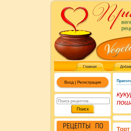
вег
рец
Главная
Добав
Пригот
Вход | Регистрация
куку
пош
Торт