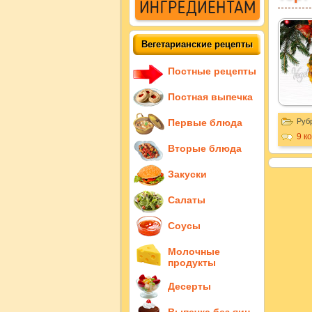
Вегетарианские рецепты
Постные рецепты
Постная выпечка
Первые блюда
Руб
9 к
Вторые блюда
Закуски
Салаты
Соусы
Молочные
продукты
Десерты