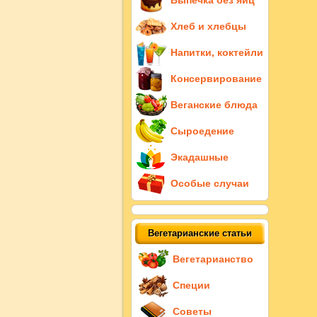
Выпечка без яиц
Хлеб и хлебцы
Напитки, коктейли
Консервирование
Веганские блюда
Сыроедение
Экадашные
Особые случаи
Вегетарианские статьи
Вегетарианство
Специи
Советы