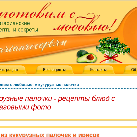
етарианские
епты и секреты
ить рецепт
Все рецепты
Контакты
Об
овим с любовью!
»
кукурузные палочки
рузные палочки - рецепты блюд с
аговыми фото
 из кукурузных палочек и ирисок