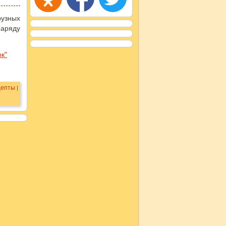
рузных
наряду
ок"
цепты
|