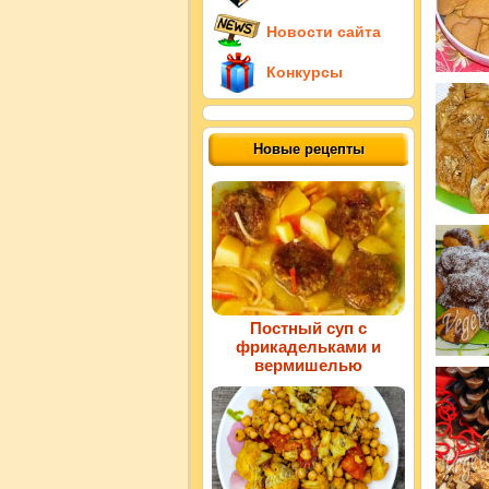
Новости сайта
Конкурсы
Новые рецепты
Постный суп с
фрикадельками и
вермишелью