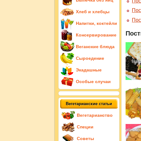
Выпечка без яиц
Пос
Пос
Хлеб и хлебцы
Пос
Напитки, коктейли
Пост
Консервирование
Веганские блюда
Сыроедение
Экадашные
Особые случаи
Вегетарианские статьи
Вегетарианство
Специи
Советы