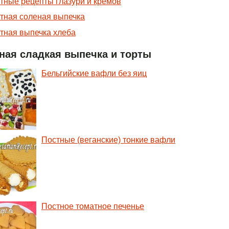
тные рецепты глазури и кремов
тная соленая выпечка
тная выпечка хлеба
ная сладкая выпечка и торты
Бельгийские вафли без яиц
Постные (веганские) тонкие вафли
Постное томатное печенье