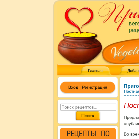
вег
рец
Главная
Добав
Приго
Вход | Регистрация
Постна
Пос
Предла
опубли
Во вре