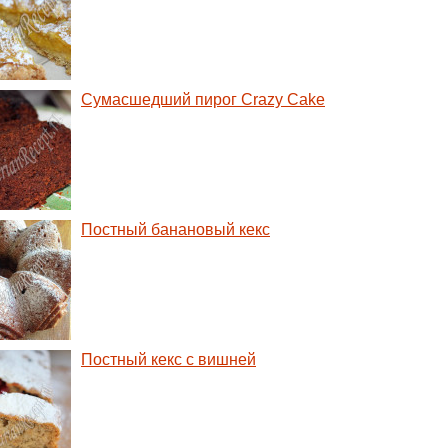
Сумасшедший пирог Crazy Cake
Постный банановый кекс
Постный кекс с вишней