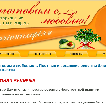
етарианские
епты и секреты
ить рецепт
Все рецепты
Контакты
Об
товим с любовью!
Постные и веганские рецепты бл
»
я выпечка
тная выпечка
гаю Вам вкусные и простые рецепты с фото
постной выпечки
,
кованные на нашем сайте.
мя поста выпечка играет большую роль, поэтому она должна быть