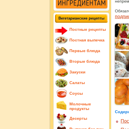
непрем
Обязат
подпи
Вегетарианские рецепты
Постные рецепты
Постная выпечка
Первые блюда
Вторые блюда
Закуски
Салаты
Соусы
Молочные
продукты
Содер
Десерты
Пос