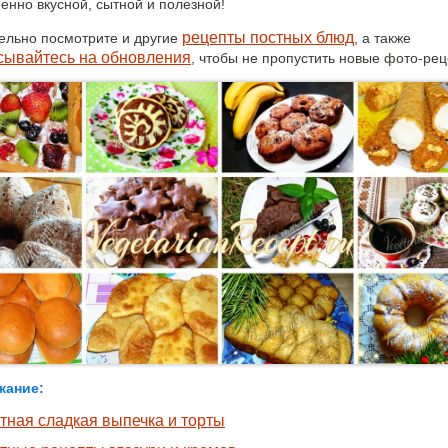
енно вкусной, сытной и полезной!
рецепты постных блюд
ельно посмотрите и другие
, а также
сывайтесь на обновления
, чтобы не пропустить новые фото-рец
жание:
тная сладкая выпечка и торты