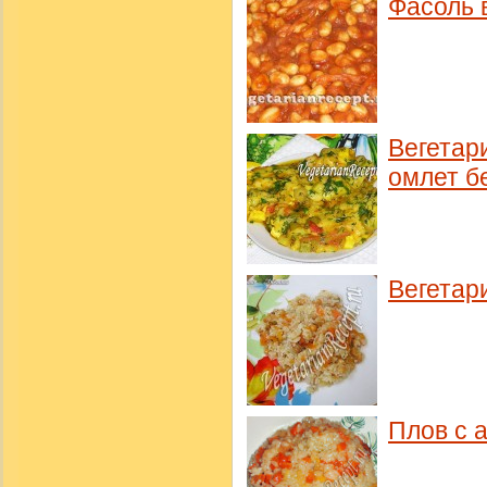
Фасоль 
Вегетар
омлет б
Вегетар
Плов с 