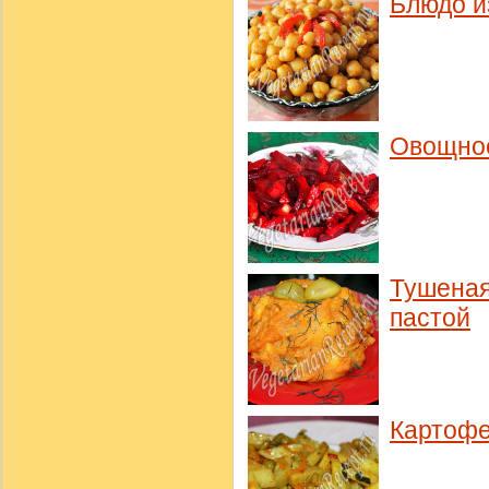
Блюдо и
Овощное
Тушеная
пастой
Картофе