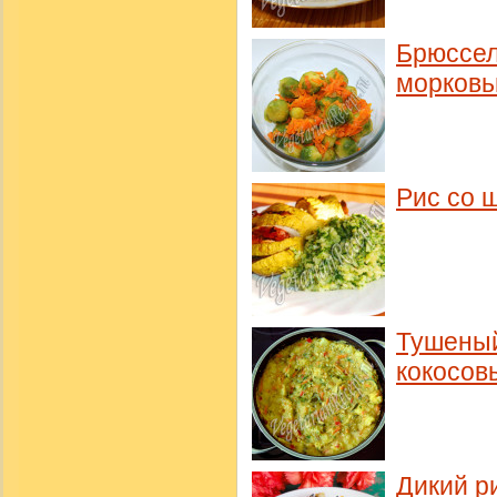
Брюссел
морков
Рис со 
Тушеный
кокосов
Дикий р