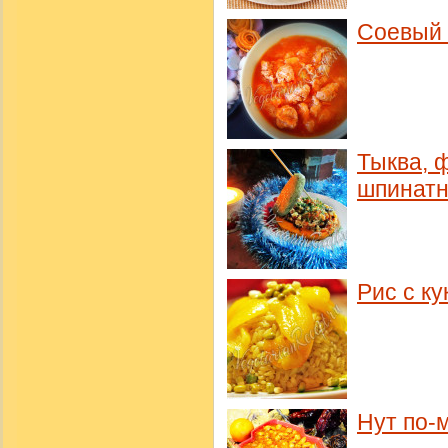
Соевый 
Тыква, 
шпинатн
Рис с к
Нут по-