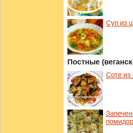
Суп из 
Постные (веганск
Соте из
Запечен
помидо