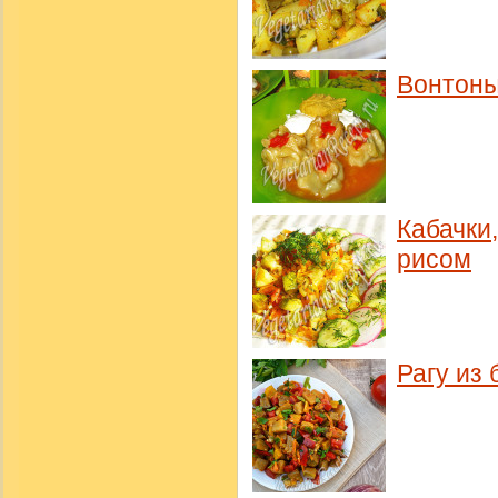
Вонтоны
Кабачки
рисом
Рагу из