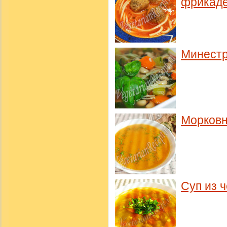
фрикад
Минест
Морковн
Суп из 