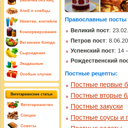
Выпечка без яиц
Хлеб и хлебцы
Православные посты в
Напитки, коктейли
Великий пост
: 23.02
Консервирование
Петров пост
: 8.06.2
Веганские блюда
Успенский пост
: 14 
Сыроедение
Рождественский по
Экадашные
Постные рецепты:
Особые случаи
Постные первые 
Постные вторые 
Вегетарианские статьи
Вегетарианство
Постные закуски
Специи
Постные соусы и 
Советы