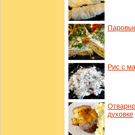
Паровые
Рис с м
Отварно
духовке