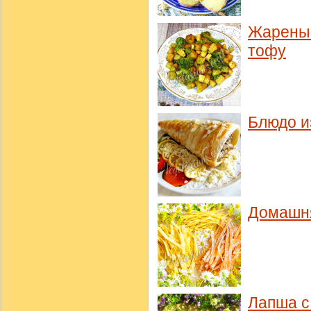
Жареный
тофу
Блюдо и
Домашня
Лапша с