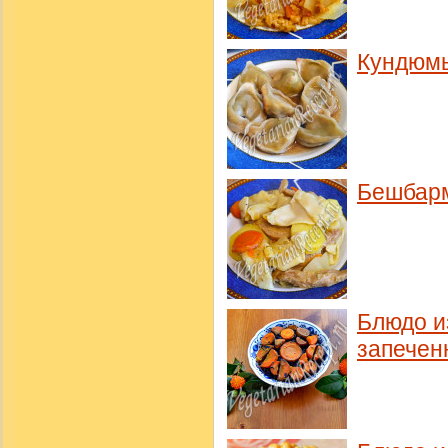
Кундюм
Бешбарм
Блюдо и
запечен