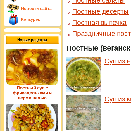
Постные салаты
Новости сайта
Постные десерты
Конкурсы
Постная выпечка
Праздничные пос
Новые рецепты
Постные (веганск
Суп из н
Постный суп с
фрикадельками и
Суп из 
вермишелью