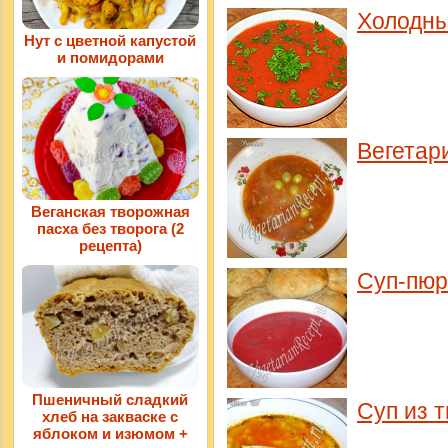
Холодны
Нут с цветной капустой
и помидорами
Вегетар
Веганская творожная
пасха без творога (2
рецепта)
Суп-пюр
Пшеничный сладкий
Суп из 
хлеб на закваске с
яблоком и изюмом +