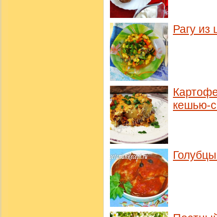
Рагу из
Картофе
кешью-с
Голубцы