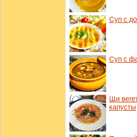
Суп с д
Суп с ф
Щи веге
капусты