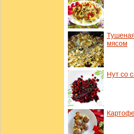
Тушеная
мясом
Нут со 
Картофе