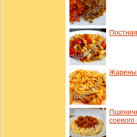
Постная
Жарены
Пшеничн
соевого