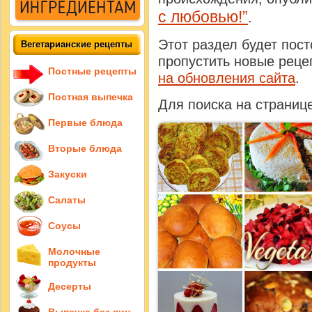
с любовью!”
.
Этот раздел будет пос
Вегетарианские рецепты
пропустить новые рец
Постные рецепты
на обновления сайта
.
Постная выпечка
Для поиска на странице
Первые блюда
Вторые блюда
Закуски
Салаты
Соусы
Молочные
продукты
Десерты