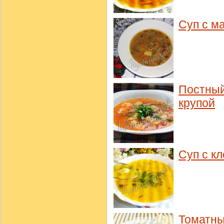
Суп с м
Постный
крупой
Суп с к
Томатны