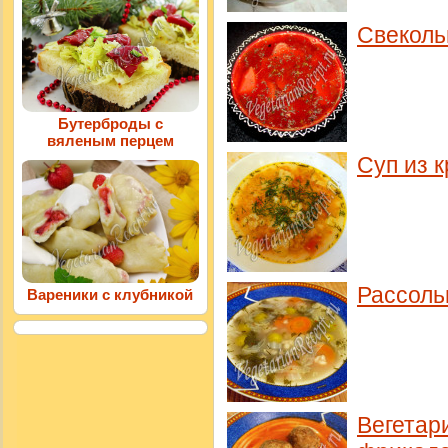
Свеколь
Бутерброды с
вяленым перцем
Суп из 
Рассоль
Вареники с клубникой
Вегетар