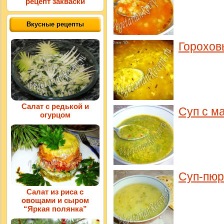
рецепт закваски
Вкусные рецепты
Горохов
Салат с редькой и
Суп с м
огурцом
Суп-пюр
Салат из риса с
овощами и сыром
“Яркая полянка”