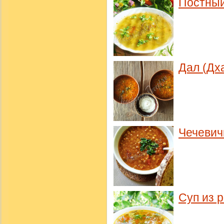
Постный
Дал (Дх
Чечевич
Суп из 