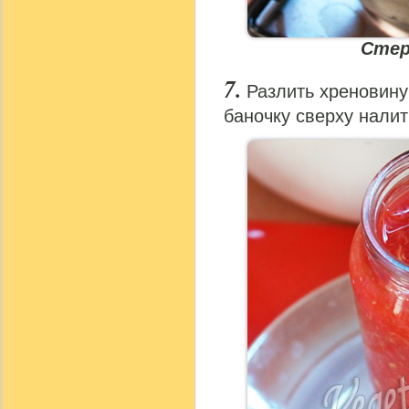
Стер
Разлить хреновину
баночку сверху нали