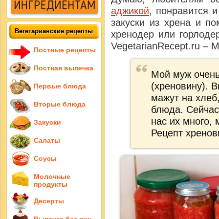
аджикой
, понравится и
закуски из хрена и п
Вегетарианские рецепты
хренодер или горлоде
VegetarianRecept.ru –
Постные рецепты
Постная выпечка
Мой муж очень
(хреновину). 
Первые блюда
мажут на хлеб
Вторые блюда
блюда. Сейчас
нас их много,
Закуски
Рецепт хренов
Салаты
Соусы
Молочные
продукты
Десерты