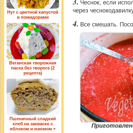
Чеснок, если испол
через чеснокодавилку
Нут с цветной капустой
и помидорами
Все смешать. Посо
Веганская творожная
пасха без творога (2
рецепта)
Пшеничный сладкий
хлеб на закваске с
Приготовлени
яблоком и изюмом +