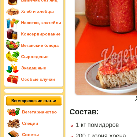
Выпечка без яиц
Хлеб и хлебцы
Напитки, коктейли
Консервирование
Веганские блюда
Сыроедение
Экадашные
Особые случаи
Вегетарианские статьи
Состав:
Вегетарианство
Специи
1 кг помидоров
Советы
200 г корня хрена