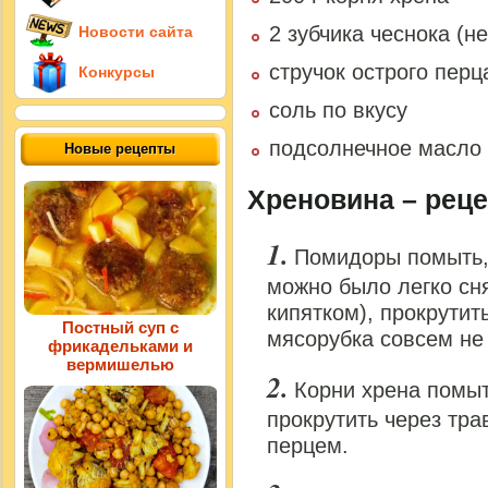
2 зубчика чеснока (н
Новости сайта
стручок острого перц
Конкурсы
соль по вкусу
подсолнечное масло
Новые рецепты
Хреновина – реце
Помидоры помыть, 
можно было легко сн
кипятком), прокрутит
Постный суп с
мясорубка совсем не 
фрикадельками и
вермишелью
Корни хрена помыт
прокрутить через тра
перцем.