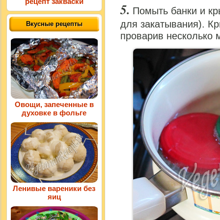
рецепт закваски
Помыть банки и к
для закатывания). К
Вкусные рецепты
проварив несколько 
Овощи, запеченные в
духовке в фольге
Ленивые вареники без
яиц