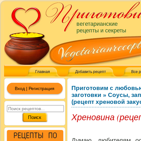
вегетарианские
рецепты и секреты
Главная
Добавить рецепт
Все 
Приготовим с любовь
Вход | Регистрация
заготовки
»
Соусы, зап
(рецепт хреновой заку
Хреновина (реце
Думаю, любителям ос