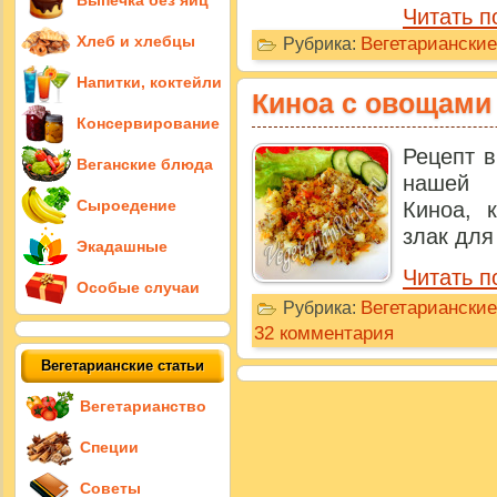
Выпечка без яиц
Читать п
Хлеб и хлебцы
Вегетариански
Рубрика:
Напитки, коктейли
Киноа с овощами
Консервирование
Рецепт в
Веганские блюда
нашей 
Сыроедение
Киноа, 
злак для 
Экадашные
Читать п
Особые случаи
Вегетариански
Рубрика:
32 комментария
Вегетарианские статьи
Вегетарианство
Специи
Советы