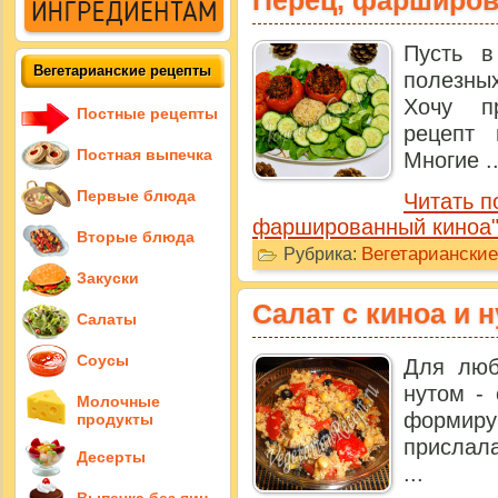
Перец, фарширов
Пусть 
Вегетарианские рецепты
полезны
Хочу п
Постные рецепты
рецепт 
Постная выпечка
Многие ..
Первые блюда
Читать п
фаршированный киноа
Вторые блюда
Вегетариански
Рубрика:
Закуски
Салат с киноа и 
Салаты
Соусы
Для люб
нутом -
Молочные
формир
продукты
прислал
Десерты
...