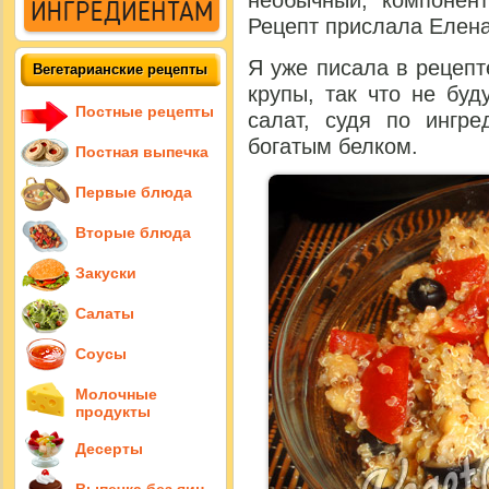
необычный, компонен
Рецепт прислала Елена
Я уже писала в рецеп
Вегетарианские рецепты
крупы, так что не буд
Постные рецепты
салат, судя по ингре
богатым белком.
Постная выпечка
Первые блюда
Вторые блюда
Закуски
Салаты
Соусы
Молочные
продукты
Десерты