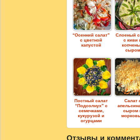
“Осенний салат”
Слоеный с
с цветной
с киви 
капустой
копчен
сыро
Постный салат
Салат 
“Подсолнух” с
апельсин
семечками,
сыром 
кукурузой и
морков
огурцами
Отзывы и комментар