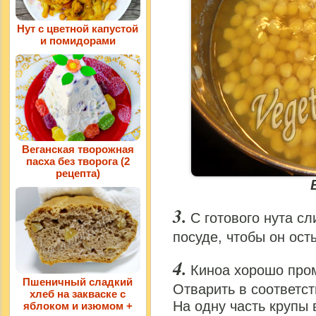
Нут с цветной капустой
и помидорами
Веганская творожная
пасха без творога (2
рецепта)
С готового нута сл
посуде, чтобы он ост
Киноа хорошо пром
Пшеничный сладкий
Отварить в соответст
хлеб на закваске с
На одну часть крупы 
яблоком и изюмом +