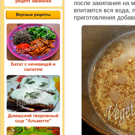
рецепт закваски
после закипания на м
впитается вся вода, 
Вкусные рецепты
приготовления добав
Батат с чечевицей и
салатом
Домашний творожный
сыр “Альметте”