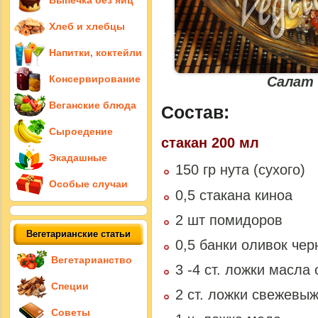
Выпечка без яиц
Хлеб и хлебцы
Напитки, коктейли
Консервирование
Салат 
Веганские блюда
Состав:
Сыроедение
стакан 200 мл
Экадашные
150 гр нута (сухого)
Особые случаи
0,5 стакана киноа
2 шт помидоров
Вегетарианские статьи
0,5 банки оливок чер
Вегетарианство
3 -4 ст. ложки масла
Специи
2 ст. ложки свежевы
Советы