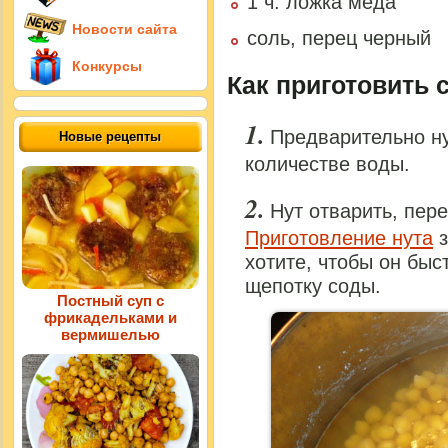
1 ч. ложка меда
Новости сайта
соль, перец черный
Конкурсы
Как приготовить с
Предварительно ну
Новые рецепты
количестве воды.
Нут отварить, пер
Приготовление нута
з
хотите, чтобы он быс
щепотку соды.
Постный суп с
фрикадельками и
вермишелью