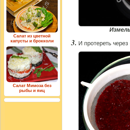
Измел
Салат из цветной
капусты и брокколи
И протереть через 
Салат Мимоза без
рыбы и яиц