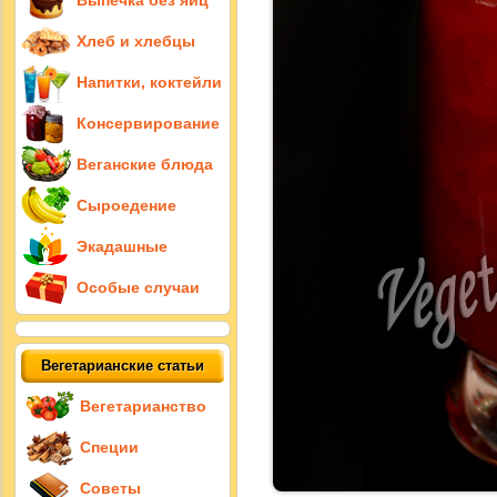
Выпечка без яиц
Хлеб и хлебцы
Напитки, коктейли
Консервирование
Веганские блюда
Сыроедение
Экадашные
Особые случаи
Вегетарианские статьи
Вегетарианство
Специи
Советы