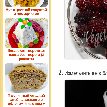
Нут с цветной капустой
и помидорами
Веганская творожная
пасха без творога (2
рецепта)
Измельчить ее в б
Пшеничный сладкий
хлеб на закваске с
яблоком и изюмом +