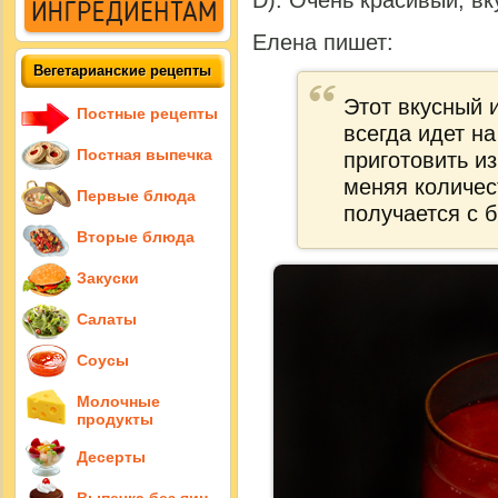
D). Очень красивый, вк
Елена пишет:
Вегетарианские рецепты
Этот вкусный 
Постные рецепты
всегда идет на
Постная выпечка
приготовить и
меняя количес
Первые блюда
получается с 
Вторые блюда
Закуски
Салаты
Соусы
Молочные
продукты
Десерты