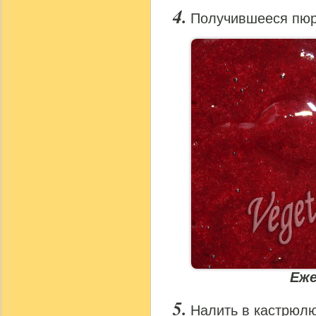
Получившееся пюре
Еже
Налить в кастрюлю