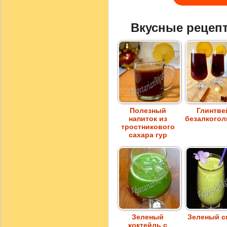
Вкусные рецеп
Полезный
Глинтве
напиток из
безалкого
тростникового
сахара гур
Зеленый
Зеленый с
коктейль с