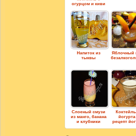
огурцом и киви
Напиток из
Яблочный 
тыквы
безалкого
Слоеный смузи
Коктейль
из манго, банана
йогурта
и клубники
рецепт йо