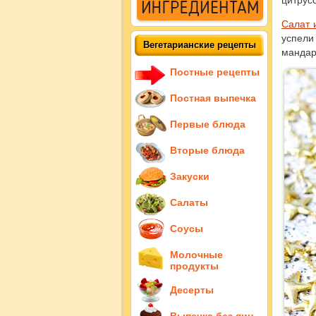
цитрусо
Салат 
успели
Вегетарианские рецепты
мандар
Постные рецепты
Постная выпечка
Первые блюда
Вторые блюда
Закуски
Салаты
Соусы
Молочные
продукты
Десерты