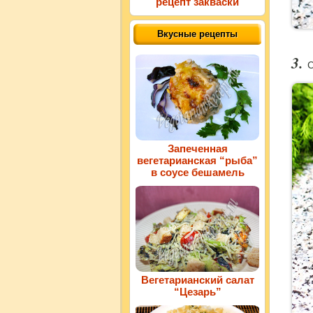
рецепт закваски
Вкусные рецепты
С
Запеченная
вегетарианская “рыба”
в соусе бешамель
Вегетарианский салат
“Цезарь”