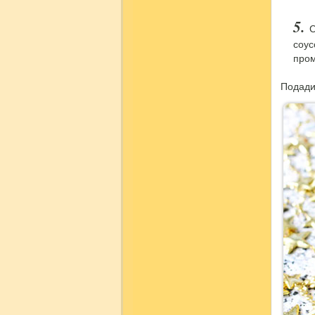
С
соус
пром
Подади