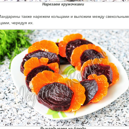
Нарезаем кружочками
андарины также нарежем кольцами и выложим между свекольным
цами, чередуя их.
Выкладываем на блюдо