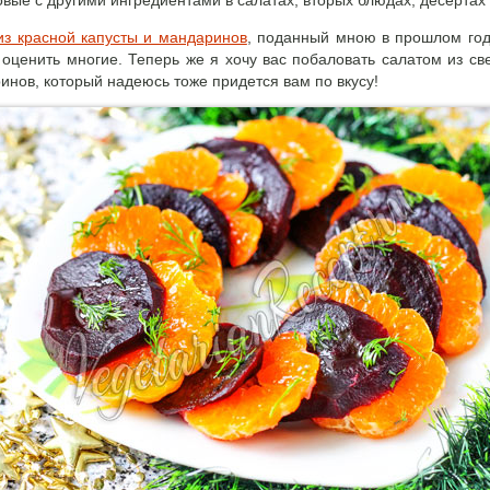
вые с другими ингредиентами в салатах, вторых блюдах, десертах и
из красной капусты и мандаринов
, поданный мною в прошлом год
 оценить многие. Теперь же я хочу вас побаловать салатом из св
инов, который надеюсь тоже придется вам по вкусу!