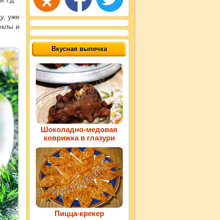
 т.д.
у, уже
еклы и
Вкусная выпечка
Шоколадно-медовая
коврижка в глазури
Пицца-крекер