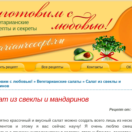
етарианские
епты и секреты
ить рецепт
Все рецепты
Контакты
Об
овим с любовью!
»
Вегетарианские салаты
»
Салат из свеклы и
инов
ат из свеклы и мандаринов
Рецепт от:
ятно красочный и вкусный салат можно создать всего лишь из неск
диентов и этому я вас сейчас научу! Я очень люблю смеш