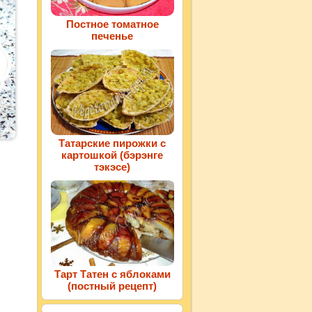
Постное томатное
печенье
Татарские пирожки с
картошкой (бэрэнге
тэкэсе)
Тарт Татен с яблоками
(постный рецепт)