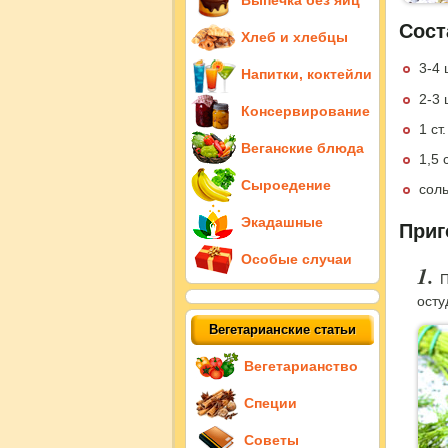
Выпечка без яиц
Сост
Хлеб и хлебцы
3-4
Напитки, коктейли
2-3
Консервирование
1 ст
Веганские блюда
1,5 
Сыроедение
соль
Экадашные
Приг
Особые случаи
П
осту
Вегетарианские статьи
Вегетарианство
Специи
Советы