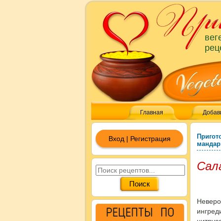
вег
рец
Главная
Добав
Пригот
Вход | Регистрация
мандар
Сал
Неверо
ингре