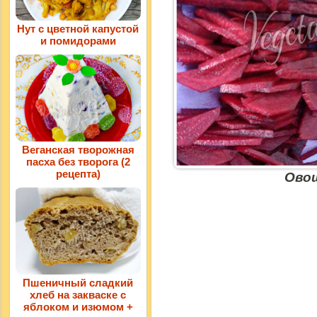
Нут с цветной капустой
и помидорами
Веганская творожная
пасха без творога (2
рецепта)
Ово
Пшеничный сладкий
хлеб на закваске с
яблоком и изюмом +