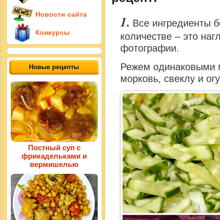
Новости сайта
Все ингредиенты б
Конкурсы
количестве – это наг
фотографии.
Режем одинаковыми 
Новые рецепты
морковь, свеклу и ог
Постный суп с
фрикадельками и
вермишелью