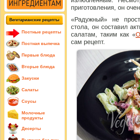
излюбленным. Несмот
приготовления, он очен
«Радужный» не прос
Вегетарианские рецепты
стола, он составил а
Постные рецепты
салатам, таким как «
О
сам рецепт.
Постная выпечка
Первые блюда
Вторые блюда
Закуски
Салаты
Соусы
Молочные
продукты
Десерты