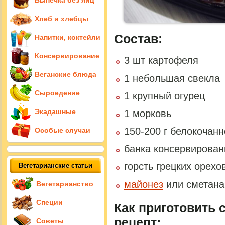
Выпечка без яиц
Хлеб и хлебцы
Состав:
Напитки, коктейли
Консервирование
3 шт картофеля
Веганские блюда
1 небольшая свекла
Сыроедение
1 крупный огурец
Экадашные
1 морковь
150-200 г белокочанн
Особые случаи
банка консервирован
горсть грецких орехо
Вегетарианские статьи
майонез
или сметана
Вегетарианство
Специи
Как приготовить 
рецепт:
Советы