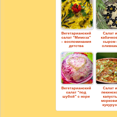
Вегетарианский
Салат 
салат “Мимоза”
кабачко
– воспоминания
сыром 
детства
оливка
Вегетарианский
Салат 
салат “под
пекинск
шубой” с нори
капуст
моркови
кукуру