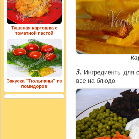
Тушеная картошка с
томатной пастой
Ка
Ингредиенты для 
все на блюдо.
Закуска “Тюльпаны” из
помидоров