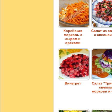
Корейская
Салат из с
морковь с
с апельс
сыром и
орехами
Винегрет
Салат “Три
свеклы
моркови и