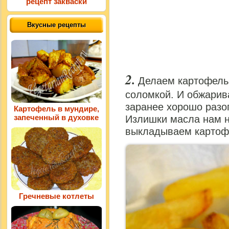
рецепт закваски
Вкусные рецепты
Делаем картофель
соломкой. И обжарив
заранее хорошо разог
Картофель в мундире,
запеченный в духовке
Излишки масла нам н
выкладываем картоф
Гречневые котлеты