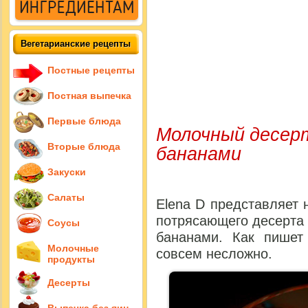
Вегетарианские рецепты
Постные рецепты
Постная выпечка
Первые блюда
Молочный десерт
бананами
Вторые блюда
Закуски
Салаты
Elena D представляет 
потрясающего десерта
Соусы
бананами. Как пишет
Молочные
совсем несложно.
продукты
Десерты