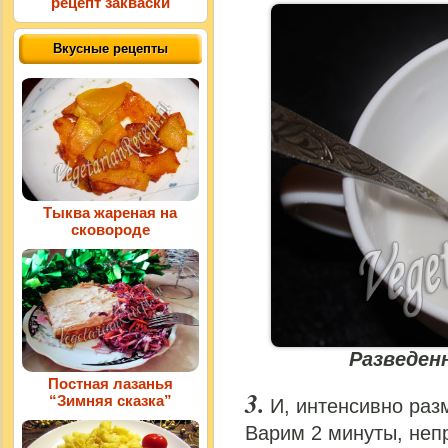
рецепт закваски
Вкусные рецепты
Тыква жареная на
сковороде
Разведен
Постная лазанья
“Зимняя сказка”
И, интенсивно раз
Варим 2 минуты, неп