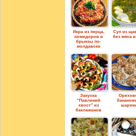
Икра из перца,
Суп из ща
помидоров и
без мяса и
брынзы по-
молдавски
Закуска
Орехов
“Павлиний
бананов
хвост” из
шарик
баклажанов