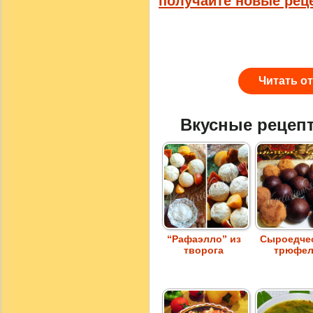
получайте новые рец
Читать о
Вкусные рецеп
“Рафаэлло” из
Сыроедче
творога
трюфе