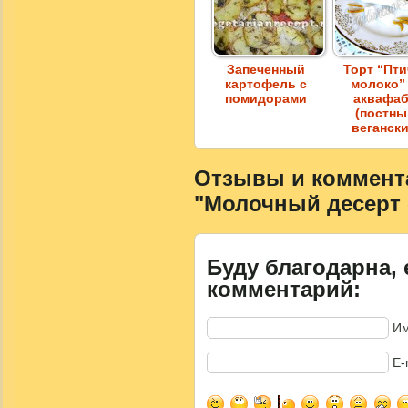
Запеченный
Торт “Пт
картофель с
молоко”
помидорами
аквафа
(постны
веганск
Отзывы и коммента
"Молочный десерт 
Буду благодарна, 
комментарий:
Им
E-