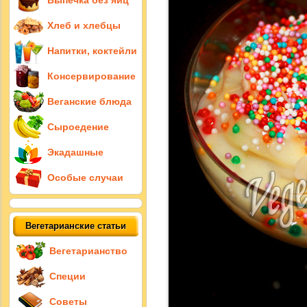
Выпечка без яиц
Хлеб и хлебцы
Напитки, коктейли
Консервирование
Веганские блюда
Сыроедение
Экадашные
Особые случаи
Вегетарианские статьи
Вегетарианство
Специи
Советы