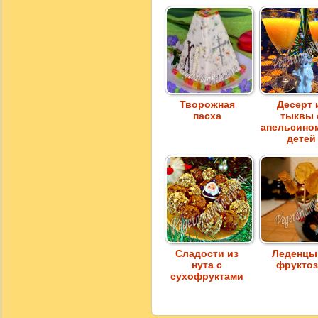
Творожная
Десерт 
пасха
тыквы 
апельсино
детей
Сладости из
Леденцы
нута с
фрукто
сухофруктами