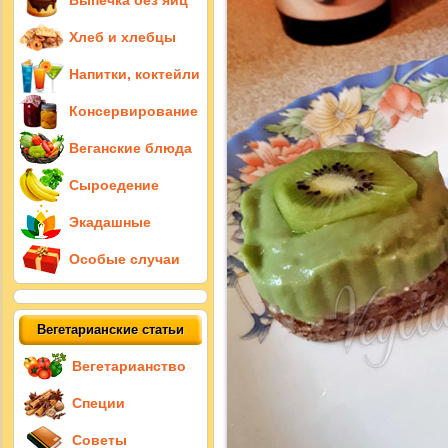
Выпечка без яиц
Хлеб и хлебцы
Напитки, коктейли
Консервирование
Веганские блюда
Сыроедение
Экадашные
Особые случаи
Вегетарианские статьи
Вегетарианство
Специи
Советы