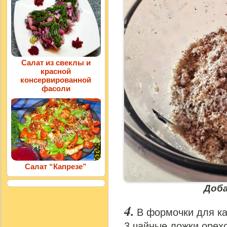
Салат из свеклы и
красной
консервированной
фасоли
Салат “Капрезе”
Доб
В формочки для к
3 чайные ложки орех