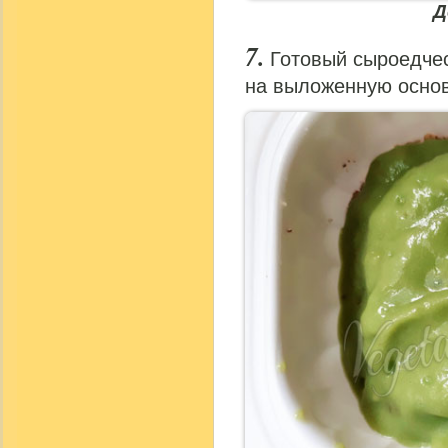
Д
Готовый сыроедче
на выложенную основ