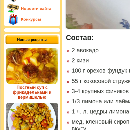
Новости сайта
Конкурсы
Состав:
Новые рецепты
2 авокадо
2 киви
100 г орехов фундук 
55 г кокосовой струж
Постный суп с
3-4 крупных фиников
фрикадельками и
вермишелью
1/3 лимона или лайм
1 ч. л. цедры лимон
мед, кленовый сироп
вкусу