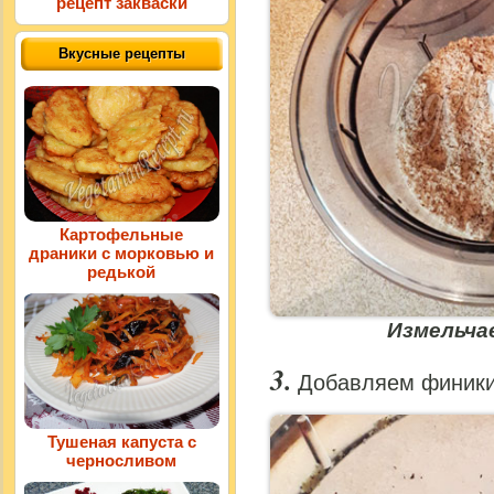
рецепт закваски
Вкусные рецепты
Картофельные
драники с морковью и
редькой
Измельча
Добавляем финики
Тушеная капуста с
черносливом