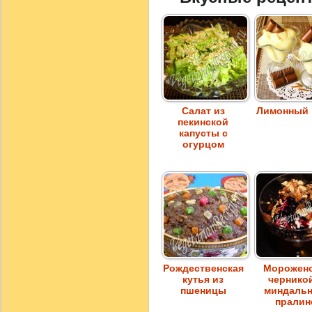
Салат из
Лимонный 
пекинской
капусты с
огурцом
Рождественская
Морожено
кутья из
чернико
пшеницы
миндаль
пралин