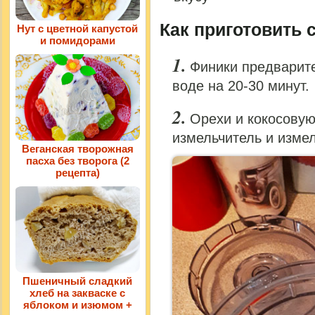
Как приготовить 
Нут с цветной капустой
и помидорами
Финики предварит
воде на 20-30 минут.
Орехи и кокосовую
измельчитель и изме
Веганская творожная
пасха без творога (2
рецепта)
Пшеничный сладкий
хлеб на закваске с
яблоком и изюмом +