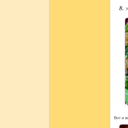
У
Вот и в