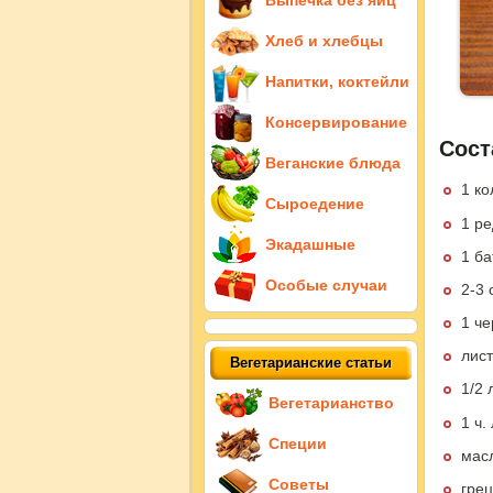
Выпечка без яиц
Хлеб и хлебцы
Напитки, коктейли
Консервирование
Сост
Веганские блюда
1 к
Сыроедение
1 р
Экадашные
1 ба
Особые случаи
2-3 
1 ч
лист
Вегетарианские статьи
1/2
Вегетарианство
1 ч.
Специи
мас
Советы
грец