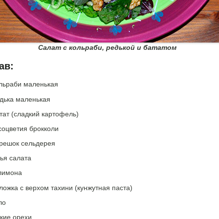
Салат с кольраби, редькой и бататом
ав:
ольраби маленькая
едька маленькая
тат (сладкий картофель)
соцветия брокколи
ерешок сельдерея
ья салата
 лимона
 ложка с верхом тахини (кунжутная паста)
ло
кие орехи