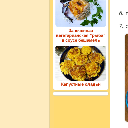
П
С
Запеченная
вегетарианская “рыба”
в соусе бешамель
Капустные оладьи