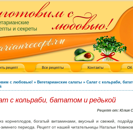
етарианские
епты и секреты
ить рецепт
Все рецепты
Контакты
Об
овим с любовью!
»
Вегетарианские салаты
»
Салат с кольраби, бата
й
ат с кольраби, бататом и редькой
Рецепт от:
Юлия 
из корнеплодов, богатый витаминами, вкусный и свежий, подойд
-зимнего периода. Рецепт от нашей читательницы Натальи Новико