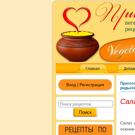
вег
рец
Главная
Добав
Пригот
Вход | Регистрация
редько
Сал
Салат 
осенне