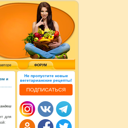
 авторе
ФОРУМ
Не пропустите новые
том и
вегетарианские рецепты!
ПОДПИСАТЬСЯ
Сандеш
ет для
вой
: