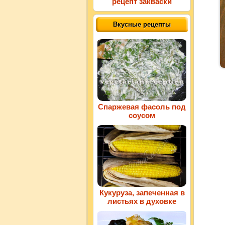
рецепт закваски
Вкусные рецепты
Спаржевая фасоль под
соусом
Кукуруза, запеченная в
листьях в духовке