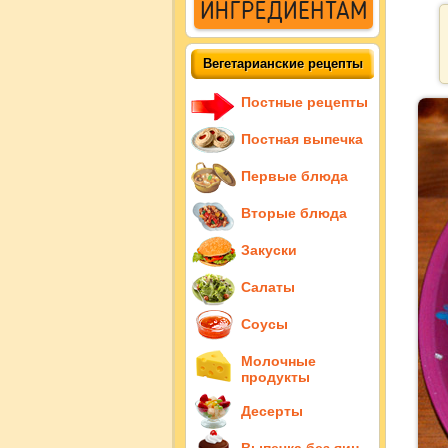
Вегетарианские рецепты
Постные рецепты
Постная выпечка
Первые блюда
Вторые блюда
Закуски
Салаты
Соусы
Молочные
продукты
Десерты