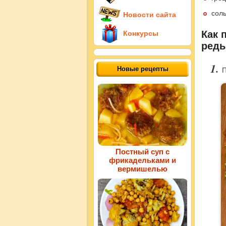
сол
Новости сайта
Как 
Конкурсы
редь
Новые рецепты
П
Постный суп с
фрикадельками и
вермишелью