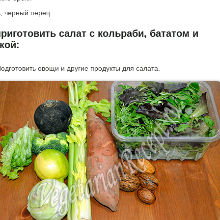
ь, черный перец
приготовить салат с кольраби, бататом и
кой:
одготовить овощи и другие продукты для салата.