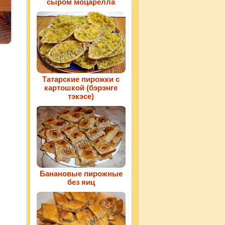
сыром моцарелла
Татарские пирожки с
картошкой (бэрэнге
тэкэсе)
Банановые пирожные
без яиц