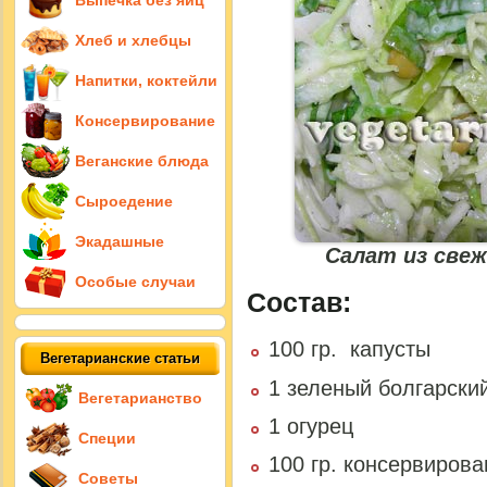
Выпечка без яиц
Хлеб и хлебцы
Напитки, коктейли
Консервирование
Веганские блюда
Сыроедение
Экадашные
Салат из све
Особые случаи
Состав:
100 гр. капусты
Вегетарианские статьи
1 зеленый болгарски
Вегетарианство
1 огурец
Специи
100 гр. консервирова
Советы