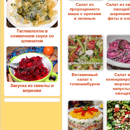
Салат из
Салат из с
пророщенного
овощей
маша с орехами
шариками
и зеленью
феты и ол
Таглиателли в
сливочном соусе со
шпинатом
Витаминный
Салат 
салат с
консервир
топинамбуром
морско
Закуска из свеклы и
капусты
моркови
овоще