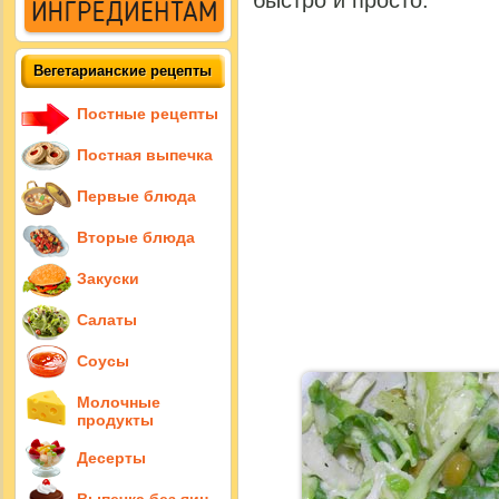
быстро и просто.
Вегетарианские рецепты
Постные рецепты
Постная выпечка
Первые блюда
Вторые блюда
Закуски
Салаты
Соусы
Молочные
продукты
Десерты