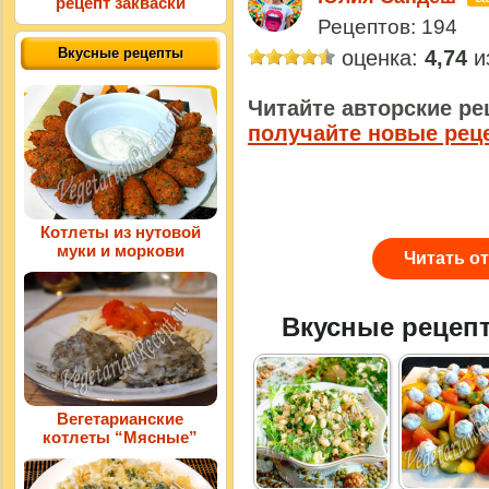
рецепт закваски
Рецептов: 194
Вкусные рецепты
оценка:
4,74
из
Читайте авторские ре
получайте новые рец
Котлеты из нутовой
муки и моркови
Читать о
Вкусные рецеп
Вегетарианские
котлеты “Мясные”