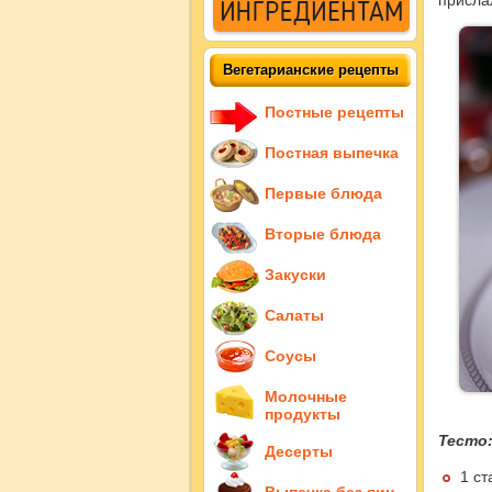
присла
Вегетарианские рецепты
Постные рецепты
Постная выпечка
Первые блюда
Вторые блюда
Закуски
Салаты
Соусы
Молочные
продукты
Тесто
Десерты
1 ст