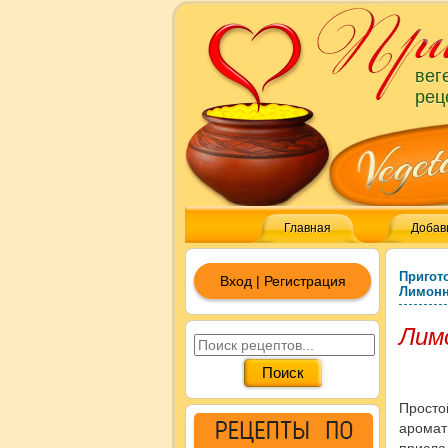
вег
рец
Главная
Добав
Пригот
Вход | Регистрация
Лимонн
Лим
Просто
аромат