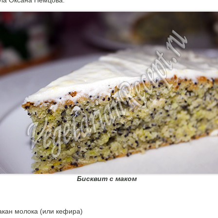
ла Оксана Немцова.
Бисквит с маком
:
акан молока (или кефира)