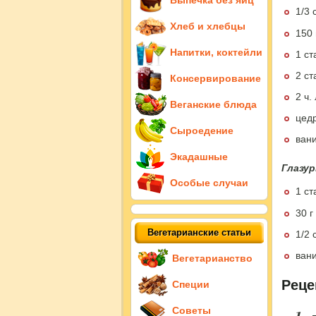
Выпечка без яиц
1/3 
Хлеб и хлебцы
150 
Напитки, коктейли
1 ст
2 ст
Консервирование
2 ч.
Веганские блюда
цед
Сыроедение
ван
Экадашные
Глазур
Особые случаи
1 ст
30 г
Вегетарианские статьи
1/2 
ван
Вегетарианство
Реце
Специи
Советы