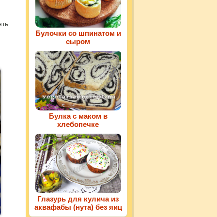
ять
Булочки со шпинатом и
сыром
Булка с маком в
хлебопечке
Глазурь для кулича из
аквафабы (нута) без яиц