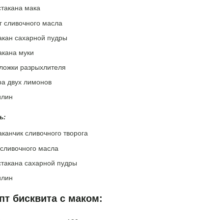
стакана мака
г сливочного масла
акан сахарной пудры
акана муки
 ложки разрыхлителя
ра двух лимонов
илин
ь:
аканчик сливочного творога
 сливочного масла
стакана сахарной пудры
илин
пт бисквита с маком: