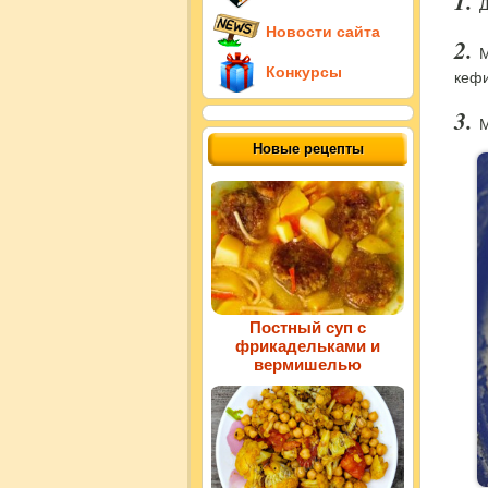
Д
Новости сайта
М
Конкурсы
кефи
М
Новые рецепты
Постный суп с
фрикадельками и
вермишелью