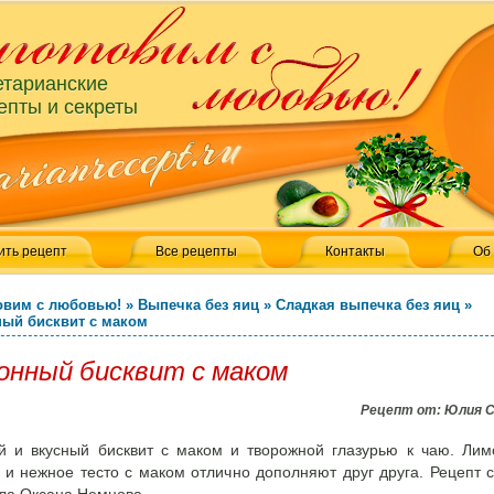
етарианские
епты и секреты
ить рецепт
Все рецепты
Контакты
Об
овим с любовью!
»
Выпечка без яиц
»
Сладкая выпечка без яиц
»
ый бисквит с маком
онный бисквит с маком
Рецепт от:
Юлия 
й и вкусный бисквит с маком и творожной глазурью к чаю. Ли
 и нежное тесто с маком отлично дополняют друг друга. Рецепт 