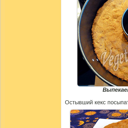
Выпекае
Остывший кекс посыпат