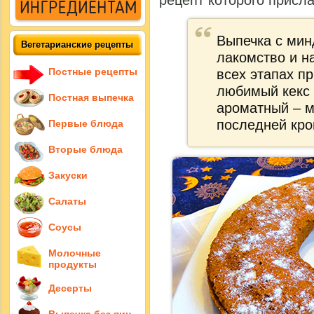
рецепт которого присл
Выпечка с мин
Вегетарианские рецепты
лакомство
и н
Постные рецепты
всех этапах п
любимый кекс 
Постная выпечка
ароматный – м
последней кро
Первые блюда
Вторые блюда
Закуски
Салаты
Соусы
Молочные
продукты
Десерты