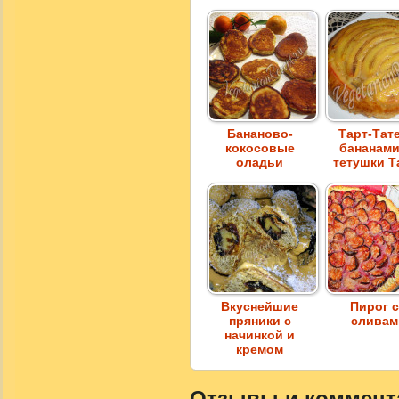
Бананово-
Тарт-Тате
кокосовые
бананами
оладьи
тетушки Т
Вкуснейшие
Пирог 
пряники с
сливам
начинкой и
кремом
Отзывы и коммента