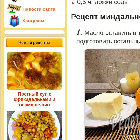
0,5 ч. ложки соды
Новости сайта
Рецепт миндально
Конкурсы
Масло оставить в 
подготовить остальн
Новые рецепты
Постный суп с
фрикадельками и
вермишелью