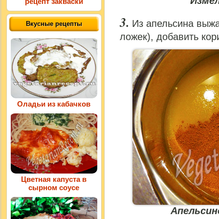
Изме
рецепт закваски
Из апельсина выжат
Вкусные рецепты
ложек), добавить кор
Оладьи из кабачков
Цветная капуста в
сырном соусе
Апельсин