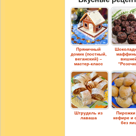
Пряничный
Шоколад
домик (постный,
маффин
веганский) –
вишне
мастер-класс
“Розочк
Штрудель из
Пирожки
лаваша
кефире и 
без яи