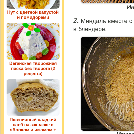
И
Нут с цветной капустой
и помидорами
Миндаль вместе с 
в блендере.
Веганская творожная
пасха без творога (2
рецепта)
Пшеничный сладкий
хлеб на закваске с
яблоком и изюмом +