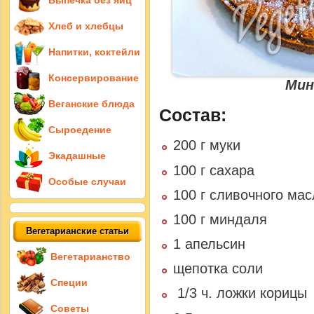
Выпечка без яиц
Хлеб и хлебцы
Напитки, коктейли
Консервирование
Мин
Веганские блюда
Состав:
Сыроедение
200 г муки
Экадашные
100 г сахара
Особые случаи
100 г сливочного мас
100 г миндаля
Вегетарианские статьи
1 апельсин
Вегетарианство
щепотка соли
Специи
1/3 ч. ложки корицы
Советы