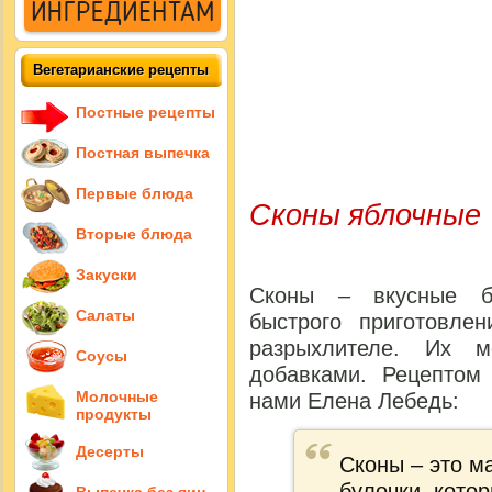
Вегетарианские рецепты
Постные рецепты
Постная выпечка
Первые блюда
Сконы яблочные
Вторые блюда
Закуски
Сконы – вкусные бр
Салаты
быстрого приготовле
разрыхлителе. Их м
Соусы
добавками. Рецептом
Молочные
нами Елена Лебедь
:
продукты
Десерты
Сконы – это м
булочки, кото