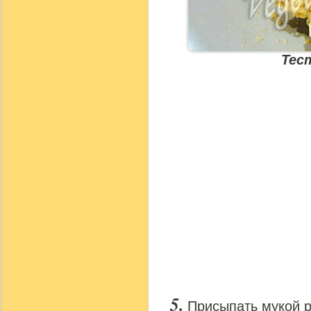
Тес
Присыпать мукой р