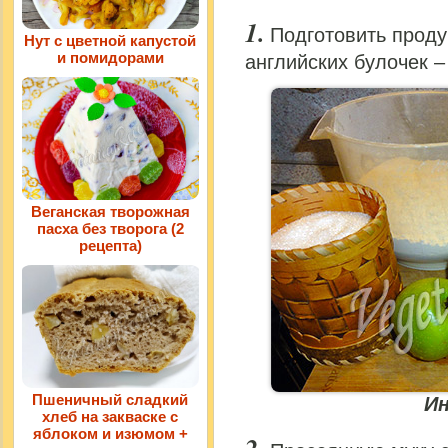
Подготовить проду
Нут с цветной капустой
и помидорами
английских булочек –
Веганская творожная
пасха без творога (2
рецепта)
Пшеничный сладкий
И
хлеб на закваске с
яблоком и изюмом +