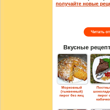
получайте новые рец
Читать о
Вкусные рецеп
Морковный
Постны
(тыквенный)
шоколад
пирог без яиц
пирог 
кабачк