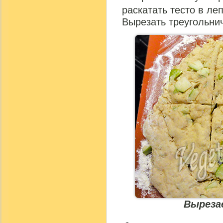
раскатать тесто в ле
Вырезать треугольнич
Выреза