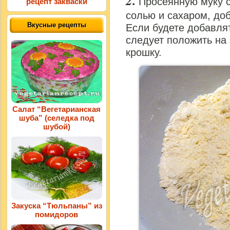
Просеянную муку 
рецепт закваски
солью и сахаром, до
Вкусные рецепты
Если будете добавлят
следует положить на 
крошку.
Салат “Вегетарианская
шуба” (селедка под
шубой)
Закуска “Тюльпаны” из
помидоров