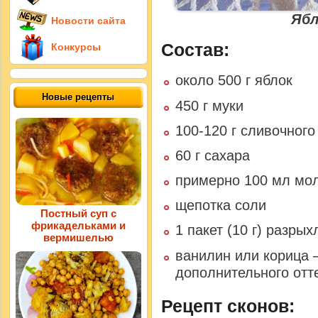
Ябл
Новости сайта
Состав:
Конкурсы
около 500 г яблок
Новые рецепты
450 г муки
100-120 г сливочного
60 г сахара
примерно 100 мл мо
щепотка соли
Постный суп с
фрикадельками и
1 пакет (10 г) разры
вермишелью
ванилин или корица 
дополнительного отт
Рецепт сконов: