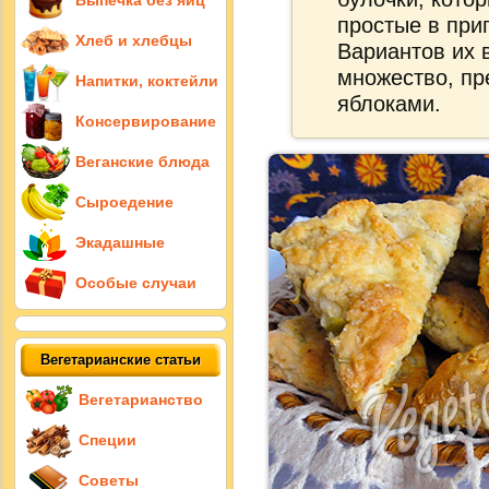
Выпечка без яиц
простые в при
Хлеб и хлебцы
Вариантов их 
множество, пр
Напитки, коктейли
яблоками.
Консервирование
Веганские блюда
Сыроедение
Экадашные
Особые случаи
Вегетарианские статьи
Вегетарианство
Специи
Советы