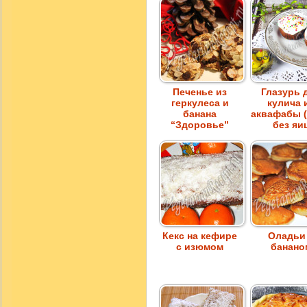
Печенье из
Глазурь 
геркулеса и
кулича 
банана
аквафабы (
“Здоровье”
без яи
Кекс на кефире
Оладьи
с изюмом
банано