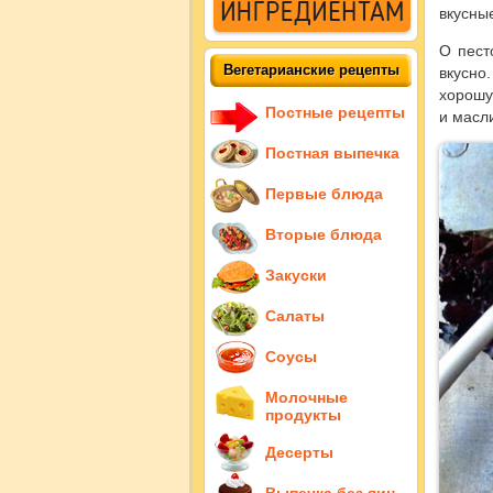
вкусны
О пест
Вегетарианские рецепты
вкусно
хорошу
Постные рецепты
и масл
Постная выпечка
Первые блюда
Вторые блюда
Закуски
Салаты
Соусы
Молочные
продукты
Десерты