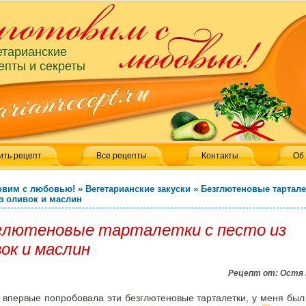
етарианские
епты и секреты
ить рецепт
Все рецепты
Контакты
Об
овим с любовью!
»
Вегетарианские закуски
»
Безглютеновые тартале
из оливок и маслин
глютеновые тарталетки с песто из
ок и маслин
Рецепт от:
Остя 
я впервые попробовала эти безглютеновые тарталетки, у меня был