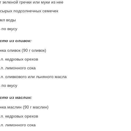
г зеленой гречки или муки из нее
г сырых подсолнечных семечек
 мл воды
 по вкусу
сто из оливок:
нка оливок (90 г оливок)
. л. кедровых орехов
. л. лимонного сока
. л. оливкового или льняного масла
 по вкусу
сто из маслин:
нка маслин (90 г маслин)
. л. кедровых орехов
. л. лимонного сока