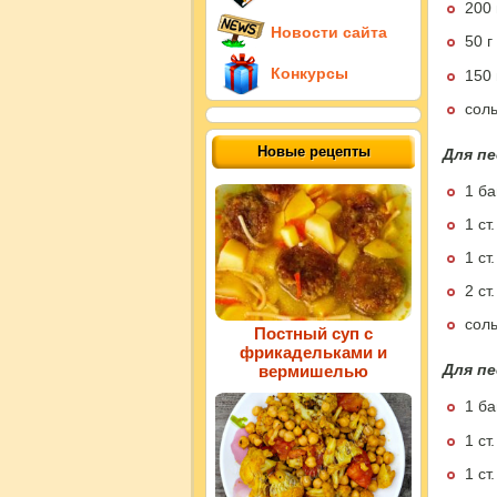
200 
Новости сайта
50 
Конкурсы
150
соль
Новые рецепты
Для пе
1 ба
1 ст
1 ст
2 ст
соль
Постный суп с
фрикадельками и
Для пе
вермишелью
1 ба
1 ст
1 ст