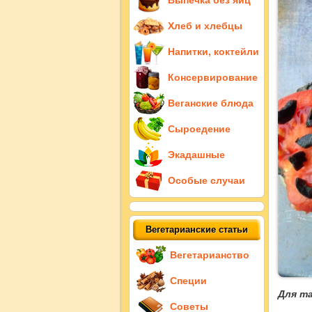
Выпечка без яиц
Хлеб и хлебцы
Напитки, коктейли
Консервирование
Веганские блюда
Сыроедение
Экадашные
Особые случаи
Вегетарианские статьи
Вегетарианство
Специи
Для т
Советы