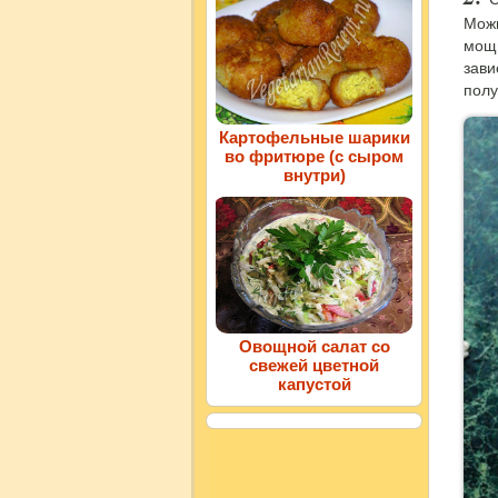
Можн
мощн
зави
полу
Картофельные шарики
во фритюре (с сыром
внутри)
Овощной салат со
свежей цветной
капустой