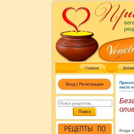
вег
рец
Главная
Добав
Пригот
Вход | Регистрация
песто 
Без
олив
Когда 