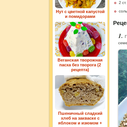
2 ст
соль
Нут с цветной капустой
и помидорами
Реце
Г
семе
Веганская творожная
пасха без творога (2
рецепта)
Пшеничный сладкий
хлеб на закваске с
яблоком и изюмом +