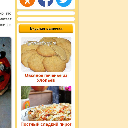
ко это
вляет
оливок
Вкусная выпечка
Овсяное печенье из
хлопьев
Постный сладкий пирог