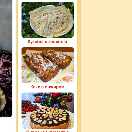
Кутабы с зеленью
Кекс с инжиром