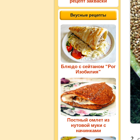
рецепт закваски
Вкусные рецепты
Блюдо с сейтаном “Рог
Изобилия”
Постный омлет из
нутовой муки с
начинками
С