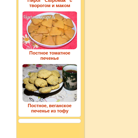
Пирог “Сыромак” с
творогом и маком
Постное томатное
печенье
Постное, веганское
печенье из тофу