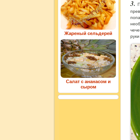
П
прев
попа
необ
чече
Жареный сельдерей
руки
Салат с ананасом и
сыром