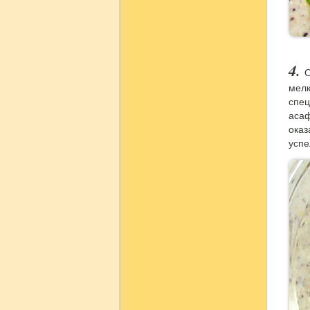
О
мелк
спец
асаф
оказ
успе