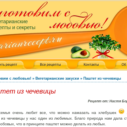
етарианские
епты и секреты
ить рецепт
Все рецепты
Контакты
Об
овим с любовью!
»
Вегетарианские закуски
»
Паштет из чечевицы
тет из чечевицы
Рецепт от:
Настя Бо
емья очень любит все, что можно намазать на хлебушек
.
 из чечевицы у нас один из любимых.
Благо природа нам дала с
бобовых, что в принципе паштет можно делать из любых.