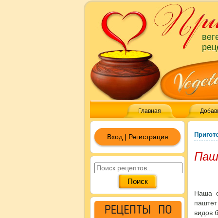
вег
рец
Главная
Добав
Пригот
Вход | Регистрация
Паш
Наша с
паштет
видов 