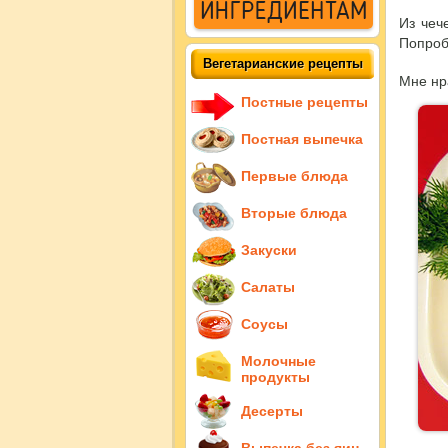
Из чеч
Попроб
Вегетарианские рецепты
Мне нр
Постные рецепты
Постная выпечка
Первые блюда
Вторые блюда
Закуски
Салаты
Соусы
Молочные
продукты
Десерты