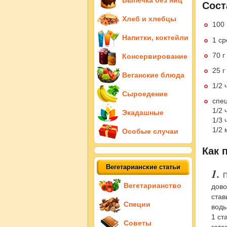
Выпечка без яиц
Сост
Хлеб и хлебцы
100 
Напитки, коктейли
1 ср
70 г
Консервирование
25 г
Веганские блюда
1/2 
Сыроедение
спе
1/2 
Экадашные
1/3 
1/2
Особые случаи
Как 
Вегетарианские статьи
П
Вегетарианство
дово
став
Специи
воды
1 ст
Советы
гото