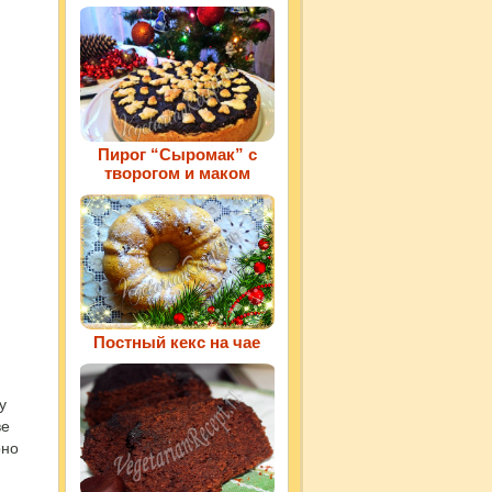
Пирог “Сыромак” с
творогом и маком
Постный кекс на чае
у
ве
рно