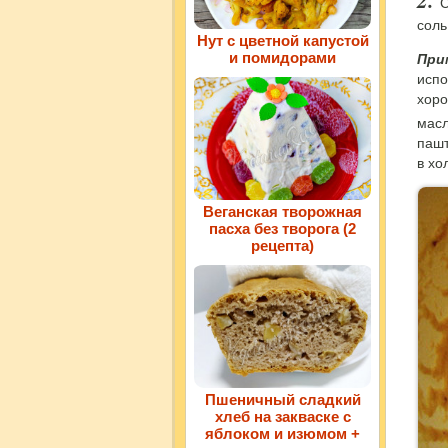
С
соль
Нут с цветной капустой
и помидорами
При
испо
хоро
масл
пашт
в хо
Веганская творожная
пасха без творога (2
рецепта)
Пшеничный сладкий
хлеб на закваске с
яблоком и изюмом +