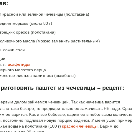
ав:
г красной или зеленой чечевицы (полстакана)
едняя морковь (около 80 г)
 грецких орехов (полстакана)
 сливочного масла (можно заменить растительным)
ч. ложки соли
ции:
ч. л.
асафетиды
черного молотого перца
 молотых листьев пажитника (шамбалы)
приготовить паштет из чечевицы – рецепт:
ервым делом займемся чечевицей. Так как чечевица варится
льно-таки быстро, то предварительно ее замачивать НЕ надо. Сраз
им ее варится. Как и все бобовые, варим ее в небольшом количест
, постоянно подливая новую порцию водички. У меня ушел приме
акан воды на полстакана (100 г)
красной чечевицы
. Варим до
вности, около 20 минут.