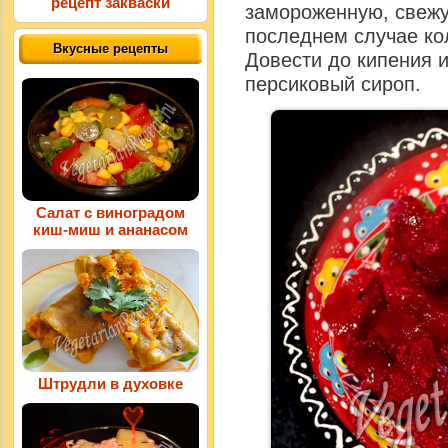
рецепт закваски
замороженную, свежу
последнем случае ко
Вкусные рецепты
Довести до кипения и
персиковый сироп.
Салат с виноградом
киш-миш и ананасом
Штрудли в духовке