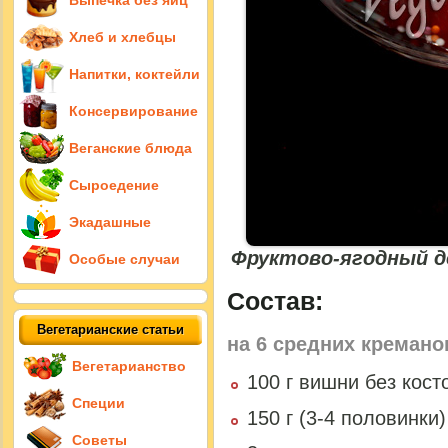
Выпечка без яиц
Хлеб и хлебцы
Напитки, коктейли
Консервирование
Веганские блюда
Сыроедение
Экадашные
Фруктово-ягодный д
Особые случаи
Состав:
Вегетарианские статьи
на
6 средних кремано
Вегетарианство
100 г вишни без кост
Специи
150 г (3-4 половинки
Советы