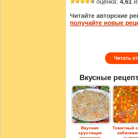
оценка:
4,61
из
Читайте авторские ре
получайте новые рец
Читать о
Вкусные рецеп
Вкусная
Томатный с
хрустящая
кабачкам
квашеная
сыро