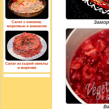
Замор
Салат с изюмом,
морковью и ананасом
Салат из сырой свеклы
и моркови
В