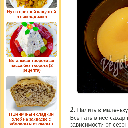
Нут с цветной капустой
и помидорами
Веганская творожная
пасха без творога (2
рецепта)
Налить в маленьку
Пшеничный сладкий
Всыпать в нее сахар 
хлеб на закваске с
яблоком и изюмом +
зависимости от сезо