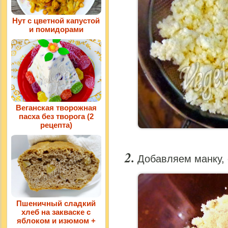
Нут с цветной капустой
и помидорами
Веганская творожная
пасха без творога (2
рецепта)
Добавляем манку, 
Пшеничный сладкий
хлеб на закваске с
яблоком и изюмом +