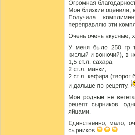
Огромная благодарност
Мои близкие оценили, 
Получила комплиме
переправляю эти комп
Очень очень вкусные, 
У меня было 250 гр т
кислый и вонючий), в н
1,5 ст.л. сахара,
2 ст.л. манки,
2 ст.л. кефира (творог
и дальше по рецепту.
Мои родные не вегета
рецепт сырников, одн
яйцами.
Единственно, мало, о
сырников