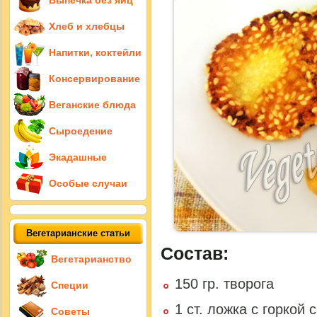
Выпечка без яиц
Хлеб и хлебцы
Напитки, коктейли
Консервирование
Веганские блюда
Сыроедение
Экадашные
Особые случаи
Вегетарианские статьи
Состав:
Вегетарианство
150 гр. творога
Специи
1 ст. ложка с горкой 
Советы