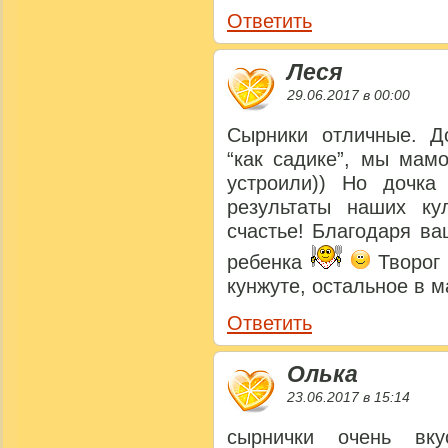
Ответить
Леся
29.06.2017 в 00:00
Сырники отличные. Д
“как садике”, мы мам
устроили)) Но дочка
результаты наших ку
счастье! Благодаря в
ребенка
Творог 
кунжуте, остальное в м
Ответить
Олька
23.06.2017 в 15:14
сырнички очень вку