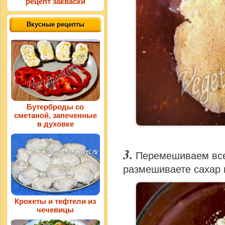
рецепт закваски
Вкусные рецепты
Бутерброды со
сметаной, запеченные
в духовке
Перемешиваем все
размешиваете сахар в
Крокеты и тефтели из
чечевицы