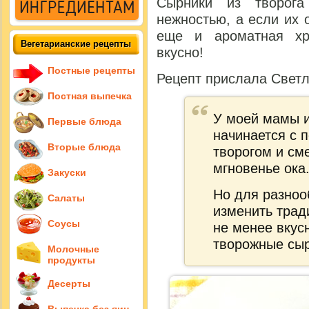
Сырники из творога
нежностью, а если их 
еще и ароматная хр
Вегетарианские рецепты
вкусно!
Постные рецепты
Рецепт прислала Свет
Постная выпечка
У моей мамы и
Первые блюда
начинается с 
Вторые блюда
творогом и см
мгновенье ока
Закуски
Но для разноо
Салаты
изменить трад
Соусы
не менее вкус
творожные сыр
Молочные
продукты
Десерты