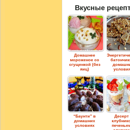
Вкусные рецеп
Домашнее
Энергетич
мороженое со
батончик
сгущенкой (без
домашн
яиц)
услови
“Баунти” в
Десерт
домашних
клубник
условиях
печенье