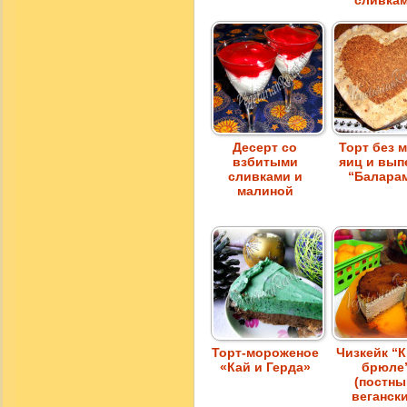
сливка
Десерт со
Торт без м
взбитыми
яиц и вып
сливками и
“Балара
малиной
Торт-мороженое
Чизкейк “
«Кай и Герда»
брюле
(постны
вегански