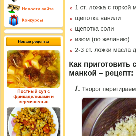
1 ст. ложка с горкой
Новости сайта
щепотка ванили
Конкурсы
щепотка соли
изюм (по желанию)
Новые рецепты
2-3 ст. ложки масла
Как приготовить 
манкой – рецепт:
Творог перетираем
Постный суп с
фрикадельками и
вермишелью