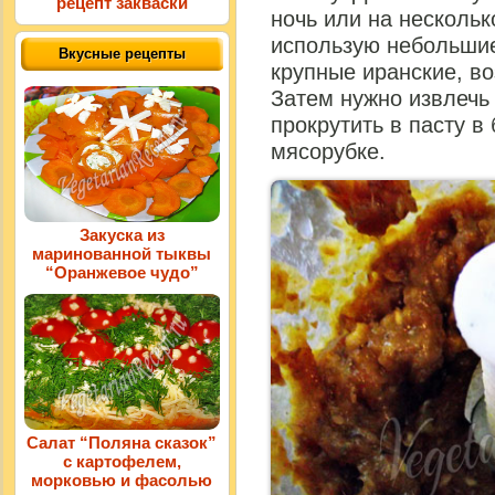
рецепт закваски
ночь или на нескольк
использую небольшие
Вкусные рецепты
крупные иранские, во
Затем нужно извлечь 
прокрутить в пасту в
мясорубке.
Закуска из
маринованной тыквы
“Оранжевое чудо”
Салат “Поляна сказок”
с картофелем,
морковью и фасолью