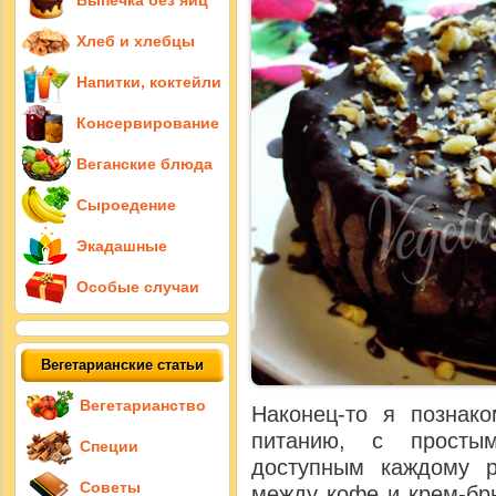
Выпечка без яиц
Хлеб и хлебцы
Напитки, коктейли
Консервирование
Веганские блюда
Сыроедение
Экадашные
Особые случаи
Вегетарианские статьи
Вегетарианство
Наконец-то я познак
питанию, с простым
Специи
доступным каждому р
Советы
между кофе и крем-брю