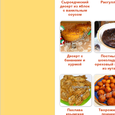
Сыроедческий
Расгул
десерт из яблок
с ванильным
соусом
Десерт с
Постны
бананами и
шоколад
хурмой
ореховый 
из нут
Пахлава
Творожн
крымская
пончик