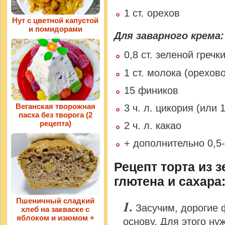
1 ст. орехов
Нут с цветной капустой
и помидорами
Для заварного крема:
0,8 ст. зеленой гречк
1 ст. молока (орехов
15 фиников
Веганская творожная
3 ч. л. цикория (или 
пасха без творога (2
рецепта)
2 ч. л. какао
+ дополнительно 0,5-
Рецепт торта из з
глютена и сахара
Пшеничный сладкий
Засучим, дорогие 
хлеб на закваске с
яблоком и изюмом +
основу. Для этого ну