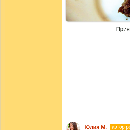
Прия
автор р
Юлия M.