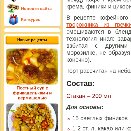
крема, финики и цикори
Новости сайта
В рецепте кофейного
Конкурсы
творожника из гречк
смешиваются в бленд
технология иная: зав
Новые рецепты
взбитая с другими 
морозилке, не образу
конечно).
Торт рассчитан на неб
Состав:
Постный суп с
фрикадельками и
Стакан – 200 мл
вермишелью
Для основы:
15 светлых фиников
1-2 ст. л. какао или 