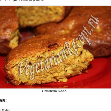
ется потрясающе вкусным!
Сладкий хлеб
ав:
г муки