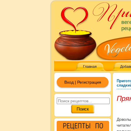
вег
рец
Главная
Добав
Пригот
Вход | Регистрация
сладки
Пря
Доволь
читате