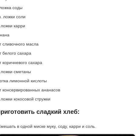
 ложка соды
ч. ложки соли
. ложки карри
анана
г сливочного масла
г белого сахара
г коричневого сахара
. ложки сметаны
отка лимонной кислоты
 г консервированных ананасов
. ложки кокосовой стружки
приготовить сладкий хлеб:
мешать в одной миске муку, соду, карри и соль.