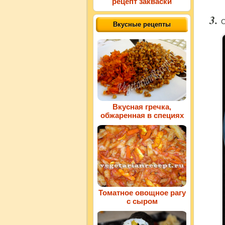
рецепт закваски
С
Вкусные рецепты
Вкусная гречка,
обжаренная в специях
Томатное овощное рагу
с сыром