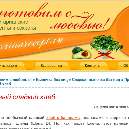
етарианские
епты и секреты
ить рецепт
Все рецепты
Контакты
Об
овим с любовью!
»
Выпечка без яиц
»
Сладкая выпечка без яиц
»
П
й хлеб
ный сладкий хлеб
Рецепт от:
Юлия 
но необычный сладкий
хлеб с бананами
, ананасами и карри от
льницы Елены (Elena D). Но, как пишет Елена, этот пряный