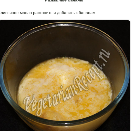
Размятые бананы
ливочное масло растопить и добавить к бананам.