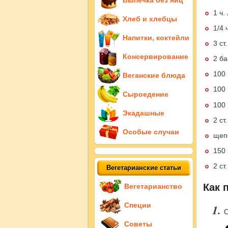
Выпечка без яиц
1 ч.
Хлеб и хлебцы
1/4 
Напитки, коктейли
3 ст
Консервирование
2 б
100 
Веганские блюда
100 
Сыроедение
100 
Экадашные
2 ст
Особые случаи
щеп
150
2 ст
Вегетарианские статьи
Как 
Вегетарианство
Специи
С
Советы