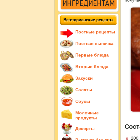
получа
Вегетарианские рецепты
Постные рецепты
Постная выпечка
Первые блюда
Вторые блюда
Закуски
Салаты
Соусы
Молочные
продукты
Сост
Десерты
200 