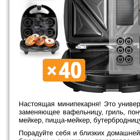
Настоящая минипекарня! Это универ
заменяющее вафельницу, гриль, понч
мейкер, пицца-мейкер, бутербродницу
Порадуйте себя и близких домашней