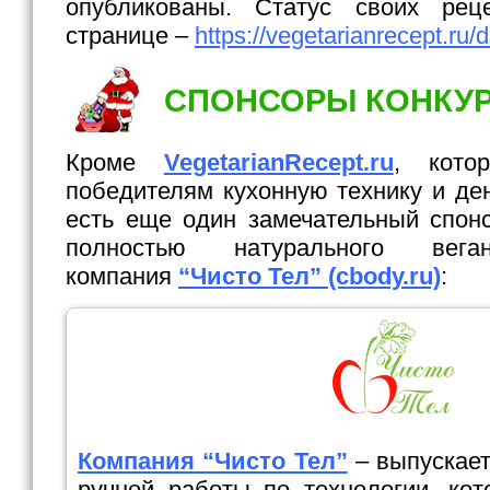
опубликованы. Статус своих рец
странице –
https://vegetarianrecept.ru
СПОНСОРЫ КОНКУ
Кроме
VegetarianRecept.ru
, кото
победителям кухонную технику и де
есть еще один замечательный спон
полностью натурального ве
компания
“Чисто Тел” (cbody.ru)
:
Компания “Чисто Тел”
– выпускает
ручной работы по технологии, ко