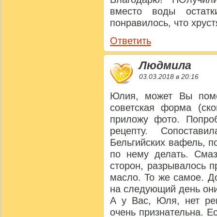
вместо воды остатк
понравилось, что хруст
Ответить
Людмила
03.03.2018 в 20:16
Юлия, может Вы помо
советская форма (ско
приложу фото. Попро
рецепту. Сопостав
Бельгийских вафель, п
по нему делать. Сма
сторон, разрывалось п
масло. То же самое. Д
на следующий день они
А у Вас, Юля, нет ре
очень признательна. Ес