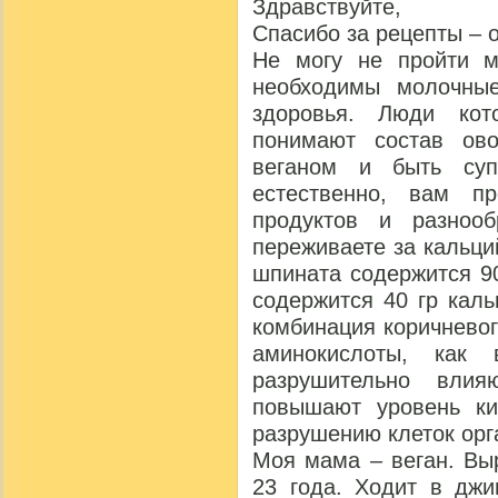
Здравствуйте,
Спасибо за рецепты – 
Не могу не пройти м
необходимы молочны
здоровья. Люди кот
понимают состав ов
веганом и быть су
естественно, вам п
продуктов и разноо
переживаете за кальций
шпината содержится 90
содержится 40 гр каль
комбинация коричнево
аминокислоты, как
разрушительно вли
повышают уровень ки
разрушению клеток орг
Моя мама – веган. Вы
23 года. Ходит в джи