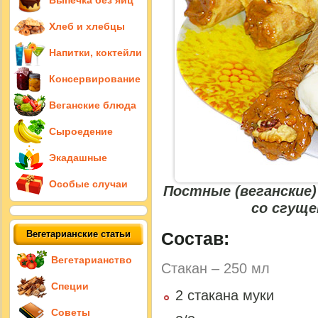
Выпечка без яиц
Хлеб и хлебцы
Напитки, коктейли
Консервирование
Веганские блюда
Сыроедение
Экадашные
Особые случаи
Постные (веганские
со сгущ
Состав:
Вегетарианские статьи
Вегетарианство
Стакан – 250 мл
Специи
2 стакана муки
Советы