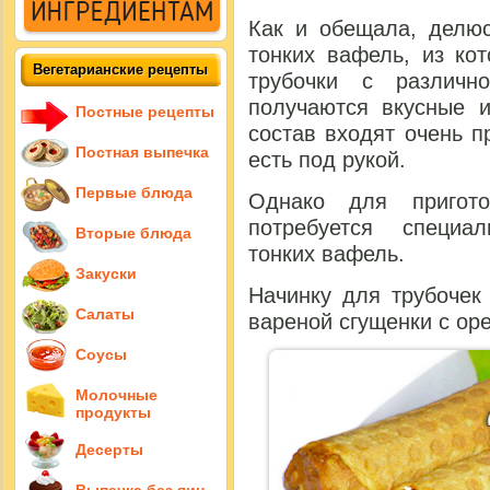
Как и обещала, делю
тонких вафель, из ко
Вегетарианские рецепты
трубочки с различн
получаются вкусные и
Постные рецепты
состав входят очень п
Постная выпечка
есть под рукой.
Первые блюда
Однако для пригото
потребуется специа
Вторые блюда
тонких вафель.
Закуски
Начинку для трубочек
Салаты
вареной сгущенки с ор
Соусы
Молочные
продукты
Десерты