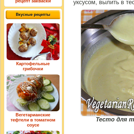
рецепт закваски
уксусом, вылить в те
Вкусные рецепты
Картофельные
грибочки
Вегетарианские
Тесто для т
тефтели в томатном
соусе