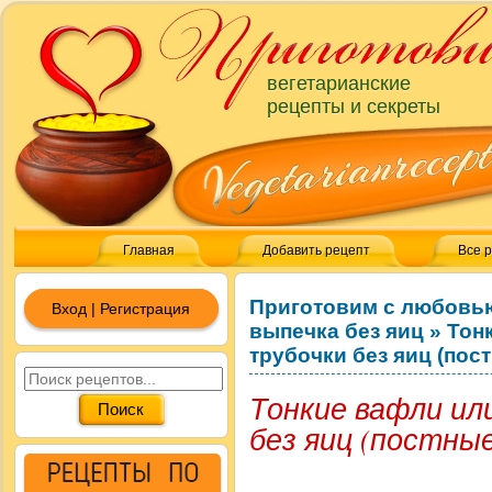
вегетарианские
рецепты и секреты
Главная
Добавить рецепт
Все 
Приготовим с любовь
Вход | Регистрация
выпечка без яиц
»
Тон
трубочки без яиц (пос
Тонкие вафли ил
без яиц (постны