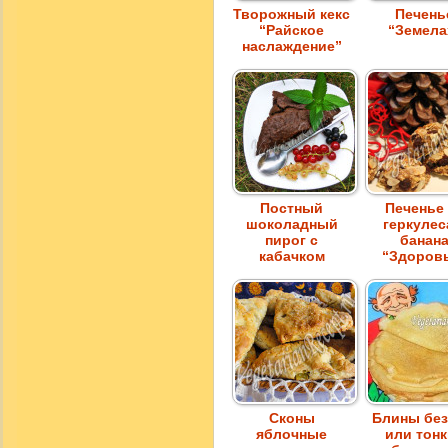
Творожный кекс
Печень
“Райское
“Земела
наслаждение”
Постный
Печенье
шоколадный
геркулес
пирог с
банан
кабачком
“Здоров
Сконы
Блины без
яблочные
или тон