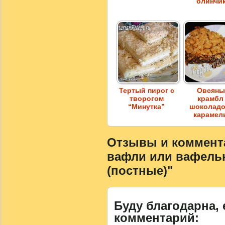
блинчи
Тертый пирог с
Овсян
творогом
крамбл
“Минутка”
шоколадо
карамел
Отзывы и коммента
вафли или вафельн
(постные)"
Буду благодарна, 
комментарий: