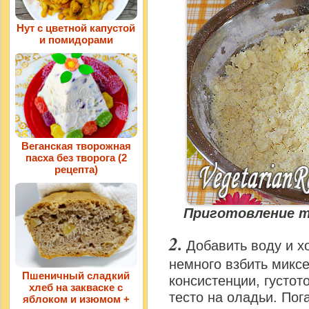
Нут с цветной капустой
и помидорами
Веганская творожная
пасха без творога (2
рецепта)
Приготовление т
Добавить воду и 
немного взбить микс
Пшеничный сладкий
консистенции, густот
хлеб на закваске с
тесто на оладьи. По
яблоком и изюмом +