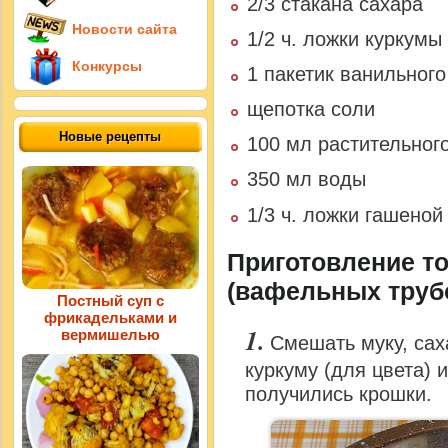
2/3 стакана сахара
Новости сайта
1/2 ч. ложки куркумы
Конкурсы
1 пакетик ванильного
щепотка соли
Новые рецепты
100 мл растительног
350 мл воды
1/3 ч. ложки гашеной
Приготовление т
(вафельных трубо
Постный суп с
фрикадельками и
вермишелью
Смешать муку, сах
куркуму (для цвета) 
получились крошки.