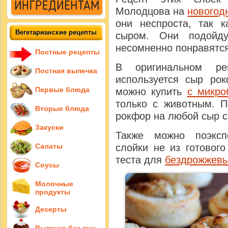
Молодцова на
новогод
они неспроста, так к
Вегетарианские рецепты
сыром. Они подойду
несомненно понравятся
Постные рецепты
В оригинальном ре
Постная выпечка
используется сыр рок
Первые блюда
можно купить
с микро
только с животным. П
Вторые блюда
рокфор на любой сыр с
Закуски
Также можно поэксп
Салаты
слойки не из готового
теста для
бездрожжевы
Соусы
Молочные
продукты
Десерты