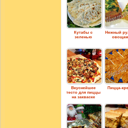
Кутабы с
Нежный ру
зеленью
овоща
Вкуснейшее
Пицца-кр
тесто для пиццы
на закваске