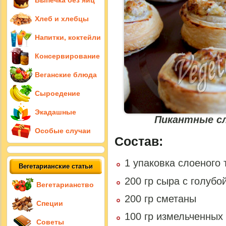
Выпечка без яиц
Хлеб и хлебцы
Напитки, коктейли
Консервирование
Веганские блюда
Сыроедение
Экадашные
Пикантные с
Особые случаи
Состав:
1 упаковка слоеного 
Вегетарианские статьи
200 гр сыра с голубо
Вегетарианство
200 гр сметаны
Специи
100 гр измельченных
Советы