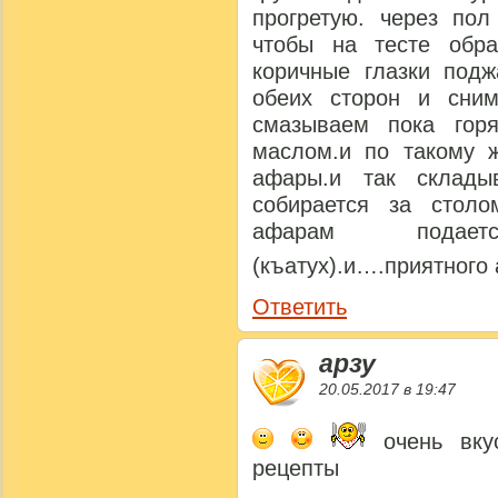
прогретую. через пол
чтобы на тесте обра
коричные глазки подж
обеих сторон и сни
смазываем пока гор
маслом.и по такому 
афары.и так склады
собирается за стол
афарам подае
(къатух).и….приятного 
Ответить
арзу
20.05.2017 в 19:47
очень вкус
рецепты