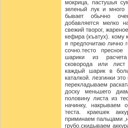
мокрица, пастушья су
зеленый лук и много 
бывает обычно оче
добавляется мелко н
свежий творог, жарено
кефира (къатух). кому 
я предпочитаю лично г
сочно.тесто пресное
шарики из расчета 
сковорода или лист
каждый шарик в бол
каталкой. лезгинки эт
перекладываем раскат
доску меньшего диа
половину листа из те
начинку, накрываем 
теста. краешек акк
приминаем пальцами ,н
грубо.скидываем аккур