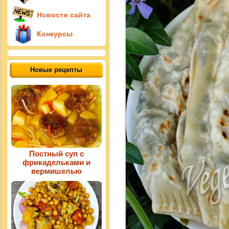
Новости сайта
Конкурсы
Новые рецепты
Постный суп с
фрикадельками и
вермишелью