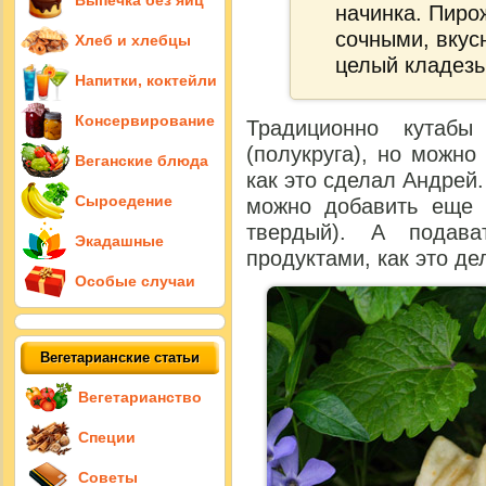
Выпечка без яиц
начинка. Пиро
сочными, вкус
Хлеб и хлебцы
целый кладезь
Напитки, коктейли
Консервирование
Традиционно кутабы
(полукруга), но можн
Веганские блюда
как это сделал Андрей.
Сыроедение
можно добавить еще 
твердый). А подава
Экадашные
продуктами, как это де
Особые случаи
Вегетарианские статьи
Вегетарианство
Специи
Советы