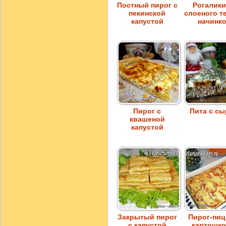
Постный пирог с
Рогалики
пекинской
слоеного те
капустой
начинк
Пирог с
Пита с с
квашеной
капустой
Закрытый пирог
Пирог-пиц
с капустой
картошко