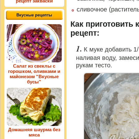
рецепт закваски
сливочное (растител
Вкусные рецепты
Как приготовить 
рецепт:
К муке добавить 1/
наливая воду, замеси
рукам тесто.
Салат из свеклы с
горошком, оливками и
майонезом “Вкусные
бусы”
Домашняя шаурма без
мяса