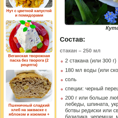
Нут с цветной капустой
и помидорами
Кут
Состав:
стакан – 250 мл
Веганская творожная
2 стакана (или 300 г)
пасха без творога (2
рецепта)
180 мл воды (или ск
соль
специи: черный пере
200 г или больше лю
лебеды, шпината, укр
Пшеничный сладкий
хлеб на закваске с
ботвы редиски или св
яблоком и изюмом +
базилика, черемши, 