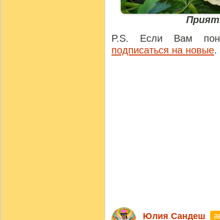
Прият
P.S. Если Вам понр
подписаться на новые
.
а
Юлия Сандеш