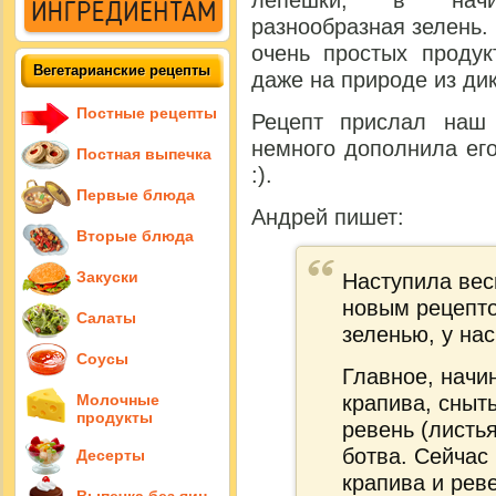
лепешки, в начин
разнообразная зелень.
очень простых продук
Вегетарианские рецепты
даже на природе из ди
Постные рецепты
Рецепт прислал наш
немного дополнила ег
Постная выпечка
:).
Первые блюда
Андрей пишет:
Вторые блюда
Закуски
Наступила вес
новым рецепто
Салаты
зеленью, у на
Соусы
Главное, начи
Молочные
крапива, сныть
продукты
ревень (листья
ботва. Сейчас 
Десерты
крапива и реве