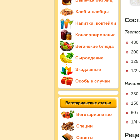
Выпечка без яиц
Хлеб и хлебцы
Сост
Напитки, коктейли
Тесто
Консервирование
430 
Веганские блюда
200
Сыроедение
125
Экадашные
1/2 
Особые случаи
Начинк
350 
Вегетарианские статьи
150 
60 г
Вегетарианство
1/4 
Специи
Реце
Советы