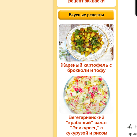
рецепт закваски
Вкусные рецепты
Жареный картофель с
брокколи и тофу
Вегетарианский
“крабовый” салат
Н
“Эпикуреец” с
кукурузой и рисом
прид