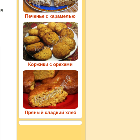
ля
Печенье с карамелью
Коржики с орехами
Пряный сладкий хлеб