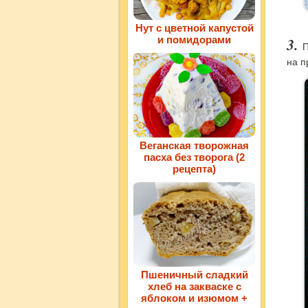
Нут с цветной капустой
и помидорами
П
на п
Веганская творожная
пасха без творога (2
рецепта)
Пшеничный сладкий
хлеб на закваске с
яблоком и изюмом +