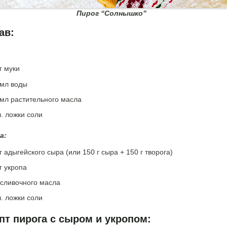
Пирог “Солнышко”
ав:
:
г муки
 мл воды
 мл растительного масла
ч. ложки соли
а:
г адыгейского сыра (или 150 г сыра + 150 г творога)
г укропа
 сливочного масла
ч. ложки соли
пт пирога с сыром и укропом: