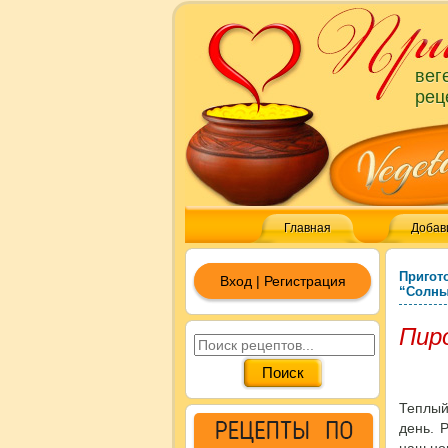
вег
рец
Главная
Добав
Пригот
Вход | Регистрация
“Солны
Пир
Теплый
день. 