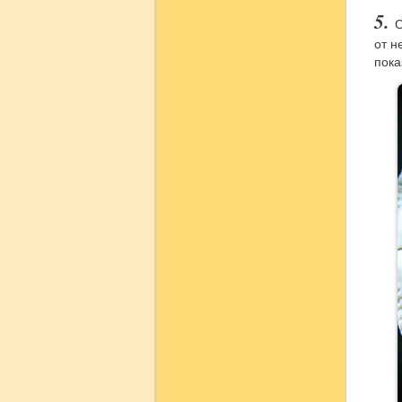
С
от н
пока