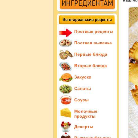
наш но
Вегетарианские рецепты
Постные рецепты
Постная выпечка
Первые блюда
Вторые блюда
Закуски
Салаты
Соусы
Молочные
продукты
Десерты