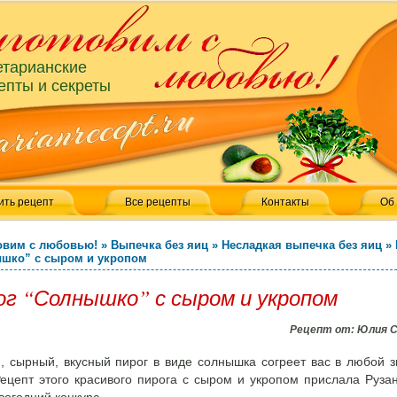
етарианские
епты и секреты
ить рецепт
Все рецепты
Контакты
Об
овим с любовью!
»
Выпечка без яиц
»
Несладкая выпечка без яиц
»
шко” с сыром и укропом
ог “Солнышко” с сыром и укропом
Рецепт от:
Юлия 
, сырный, вкусный пирог в виде солнышка согреет вас в любой 
Рецепт этого красивого пирога с сыром и укропом прислала Руза