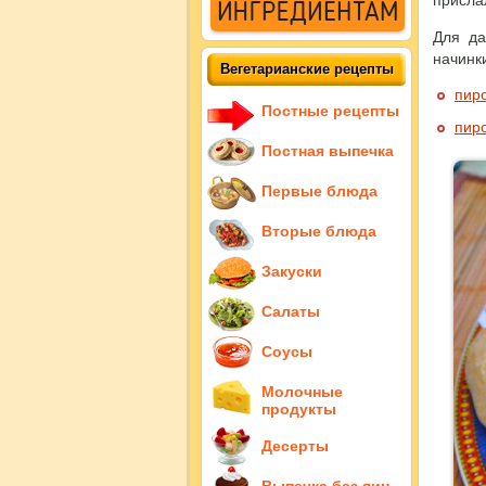
присла
Для да
начинк
Вегетарианские рецепты
пиро
Постные рецепты
пиро
Постная выпечка
Первые блюда
Вторые блюда
Закуски
Салаты
Соусы
Молочные
продукты
Десерты