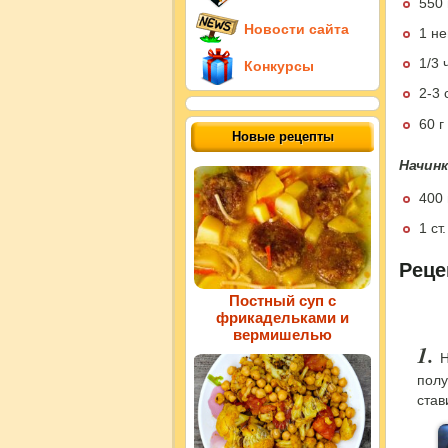
550 
Новости сайта
1 не
1/3 
Конкурсы
2-3 
60 г
Новые рецепты
Начинк
400 
1 ст
Реце
Постный суп с
фрикадельками и
вермишелью
Н
полу
став