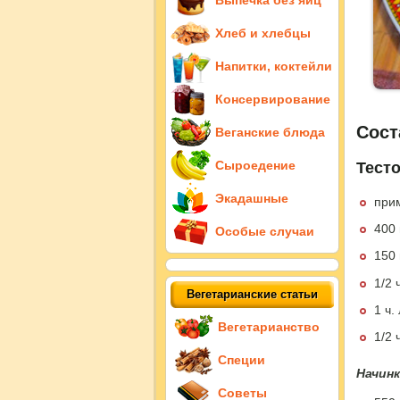
Выпечка без яиц
Хлеб и хлебцы
Напитки, коктейли
Консервирование
Сост
Веганские блюда
Сыроедение
Тест
Экадашные
при
400
Особые случаи
150
1/2 
Вегетарианские статьи
1 ч.
Вегетарианство
1/2 
Специи
Начинк
Советы