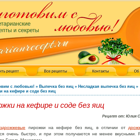
етарианские
епты и секреты
ить рецепт
Все рецепты
Контакты
Об
овим с любовью!
»
Выпечка без яиц
»
Несладкая выпечка без яиц
»
и на кефире и соде без яиц
жки на кефире и соде без яиц
Рецепт от:
Юлия 
ездрожжевые
пирожки на кефире без яиц, в отличии от
дрож
тся очень быстро, и при этом получаются не менее вкусными.
Р