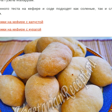
ла Гузель Махаррам.
нного теста на кефире и соде подходят как соленые, так и с
и.
жки на кефире с капустой
жки на кефире с курагой