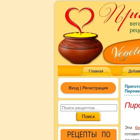
вег
рец
Главная
Добав
Пригот
Вход | Регистрация
Пирожк
Пиро
Эти
б
готовя