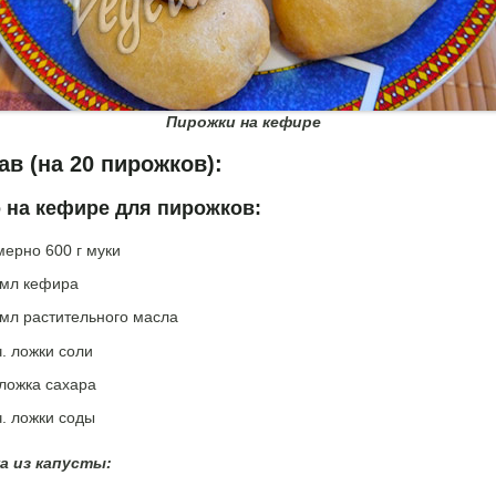
Пирожки на кефире
ав (на 20 пирожков):
о на кефире для пирожков:
мерно 600 г муки
 мл кефира
 мл растительного масла
ч. ложки соли
 ложка сахара
ч. ложки соды
а из капусты: