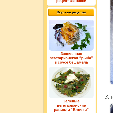
рецепт закваски
Вкусные рецепты
Запеченная
вегетарианская “рыба”
в соусе бешамель
Н
Зеленые
вегетарианские
равиоли “Елочки”