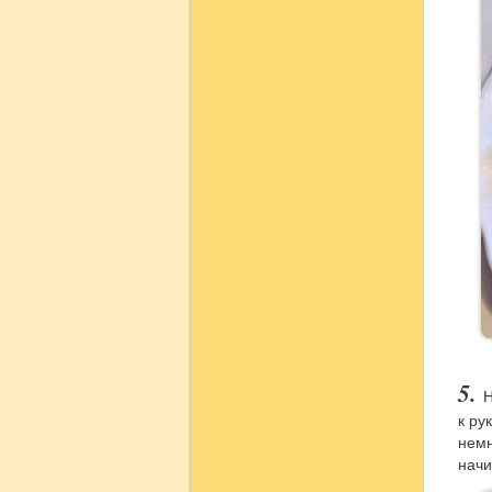
Н
к ру
немн
начи