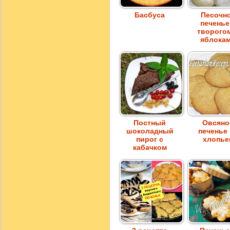
Басбуса
Песочн
печенье
творого
яблока
Постный
Овсяно
шоколадный
печенье
пирог с
хлопье
кабачком