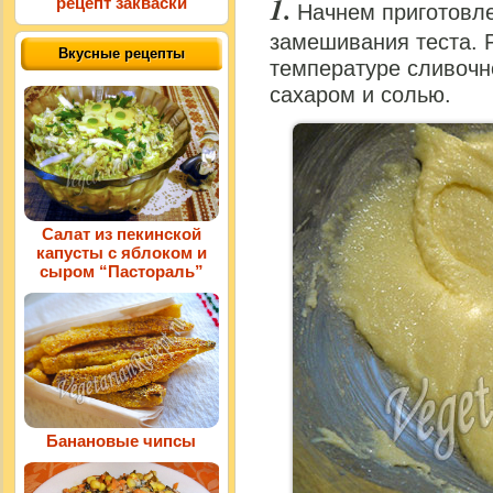
рецепт закваски
Начнем приготовле
замешивания теста. 
Вкусные рецепты
температуре сливочн
сахаром и солью.
Салат из пекинской
капусты с яблоком и
сыром “Пастораль”
Банановые чипсы