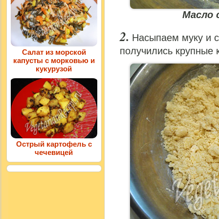
Масло 
Насыпаем муку и 
получились крупные 
Салат из морской
капусты с морковью и
кукурузой
Острый картофель с
чечевицей