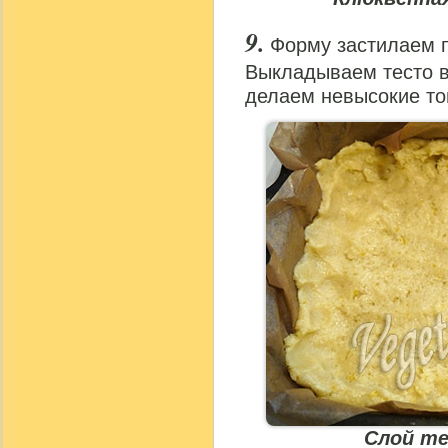
Форму застилаем п
Выкладываем тесто в
делаем невысокие то
Слой те