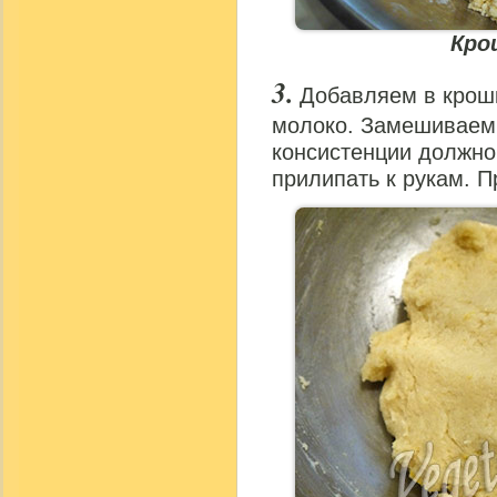
Кро
Добавляем в крошк
молоко. Замешиваем 
консистенции должно
прилипать к рукам. П