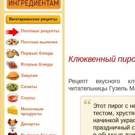
Вегетарианские рецепты
Постные рецепты
Постная выпечка
Первые блюда
Клюквенный пир
Вторые блюда
Закуски
Рецепт вкусного к
Салаты
читательницы Гузель М
Соусы
Этот пирог с 
Молочные
тестом, хруст
продукты
начинкой укра
Десерты
праздничный с
в обычные дни