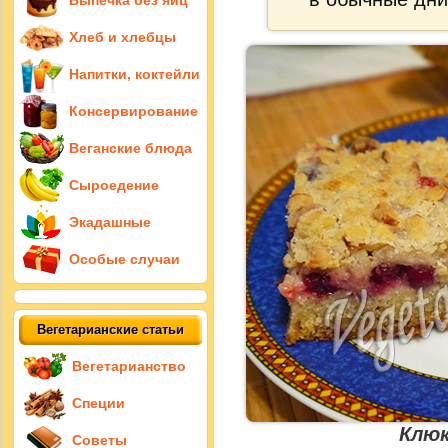
Выпечка без яиц
Хлеб и хлебцы
Напитки, коктейли
Консервирование
Веганские блюда
Сыроедение
Экадашные
Особые случаи
Вегетарианские статьи
Вегетарианство
Специи
Клюк
Советы