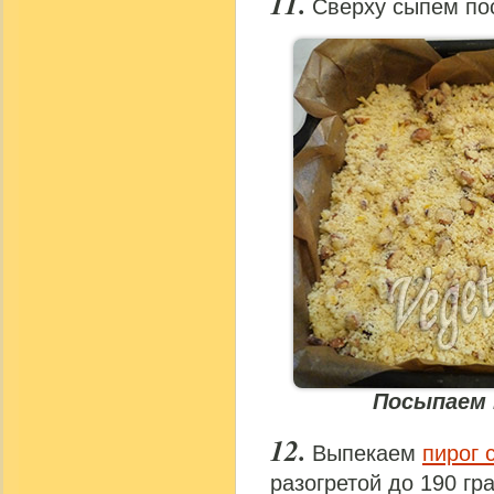
Сверху сыпем по
Посыпаем 
Выпекаем
пирог 
разогретой до 190 гр