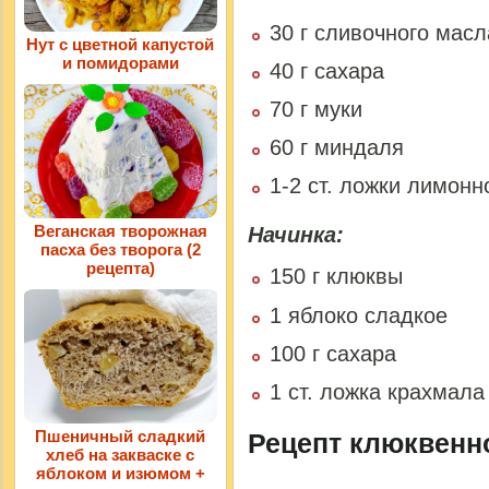
30 г сливочного масл
Нут с цветной капустой
и помидорами
40 г сахара
70 г муки
60 г миндаля
1-2 ст. ложки лимон
Веганская творожная
Начинка:
пасха без творога (2
рецепта)
150 г клюквы
1 яблоко сладкое
100 г сахара
1 ст. ложка крахмала
Пшеничный сладкий
Рецепт клюквенно
хлеб на закваске с
яблоком и изюмом +