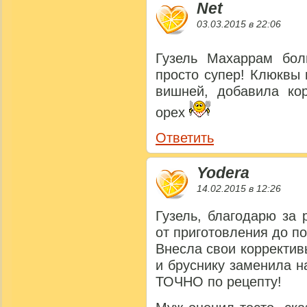
Net
03.03.2015 в 22:06
Гузель Махаррам бо
просто супер! Клюквы
вишней, добавила ко
орех
Ответить
Yodera
14.02.2015 в 12:26
Гузель, благодарю за 
от приготовления до п
Внесла свои корректив
и бруснику заменила н
ТОЧНО по рецепту!