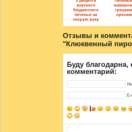
3 рецепта
Печенье
вкусного
инжиром
бюджетного
грецки
печенья на
орехам
скорую руку
Отзывы и коммента
"Клюквенный пиро
Буду благодарна, 
комментарий:
Им
E-