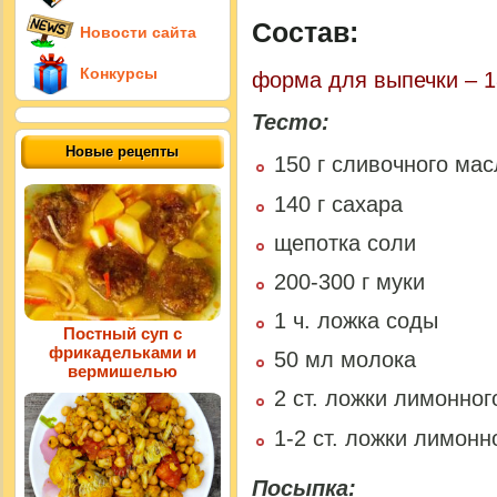
Состав:
Новости сайта
Конкурсы
форма для выпечки – 1
Тесто:
Новые рецепты
150 г сливочного мас
140 г сахара
щепотка соли
200-300 г муки
1 ч. ложка соды
Постный суп с
фрикадельками и
50 мл молока
вермишелью
2 ст. ложки лимонног
1-2 ст. ложки лимон
Посыпка: