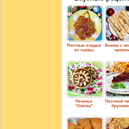
Постные оладьи
Блины с н
из тыквы
кремо
Печенье
Постный пи
“Улитка”
брусник