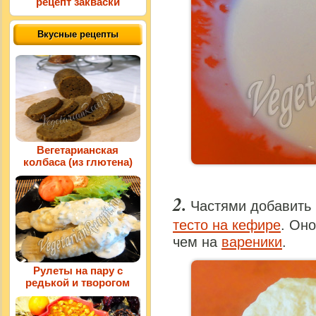
рецепт закваски
Вкусные рецепты
Вегетарианская
колбаса (из глютена)
Частями добавить 
тесто на кефире
. Оно
чем на
вареники
.
Рулеты на пару с
редькой и творогом