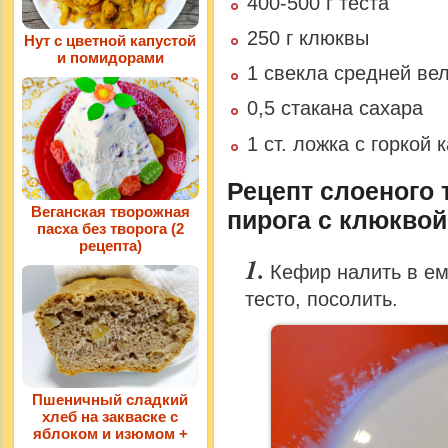
400-500 г теста
250 г клюквы
Нут с цветной капустой
и помидорами
1 свекла средней ве
0,5 стакана сахара
1 ст. ложка с горкой
Рецепт слоеного 
Веганская творожная
пирога с клюквой
пасха без творога (2
рецепта)
Кефир налить в ем
тесто, посолить.
Пшеничный сладкий
хлеб на закваске с
яблоком и изюмом +