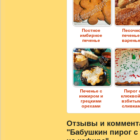
Постное
Песочн
имбирное
печенье
печенье
варень
Печенье с
Пирог 
инжиром и
клюквой
грецкими
взбиты
орехами
сливка
Отзывы и коммента
"Бабушкин пирог с