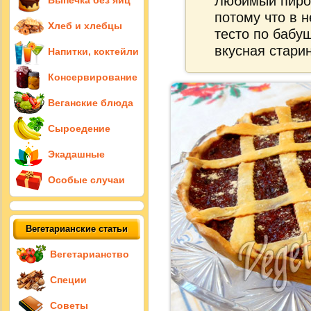
Любимый пирог
Выпечка без яиц
потому что в 
Хлеб и хлебцы
тесто по бабу
вкусная стари
Напитки, коктейли
Консервирование
Веганские блюда
Сыроедение
Экадашные
Особые случаи
Вегетарианские статьи
Вегетарианство
Специи
Советы