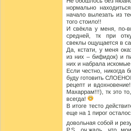
Не обошлось без нюанс
нормально находитьс
начало вылезать из те
того стоило!!
И свёкла у меня, по-
средней, тк при отк
свеклы ощущается в са
Да, кстати, у меня ок
из них – бифидок) и пи
них и набрала искомые 
Если честно, никогда
буду готовить СЛОЕНО
рецепт и вдохновение
Махаррам!!!), тк это т
всегда!
В итоге тесто действи
еще на 1 пирог остало
довольная собой и рез
P.S. оч.жаль, что мо