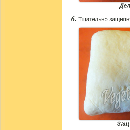
Дел
Тщательно защипну
Защ