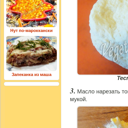
Нут по-мароккански
Запеканка из маша
Тес
Масло нарезать то
мукой.