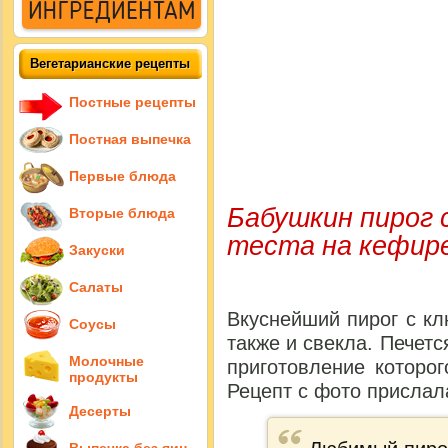
Вегетарианские рецепты
Постные рецепты
Постная выпечка
Первые блюда
Бабушкин пирог с
Вторые блюда
теста на кефир
Закуски
Салаты
Вкуснейший пирог с кл
Соусы
также и свекла. Печетс
Молочные
приготовление которо
продукты
Рецепт с фото прислал
Десерты