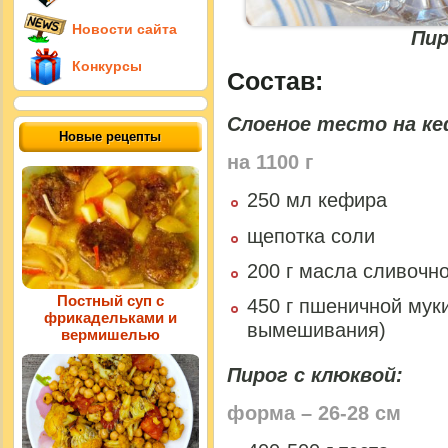
Новости сайта
Пир
Конкурсы
Состав:
Слоеное тесто на ке
Новые рецепты
на 1100 г
250 мл кефира
щепотка соли
200 г масла сливочно
Постный суп с
450 г пшеничной мук
фрикадельками и
вымешивания)
вермишелью
Пирог с клюквой:
форма – 26-28 см