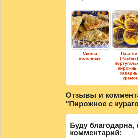
Сконы
Паште
яблочные
(Pasteis)
португаль
пирожны
заварн
кремо
Отзывы и коммента
"Пирожное с кураг
Буду благодарна, 
комментарий: