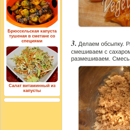
Брюссельская капуста
тушеная в сметане со
специями
Делаем обсыпку. 
смешиваем с сахаром
размешиваем. Смесь
Салат витаминный из
капусты