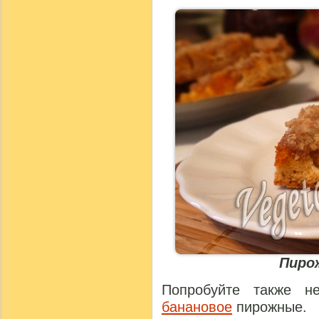
Пиро
Попробуйте также 
банановое
пирожные.