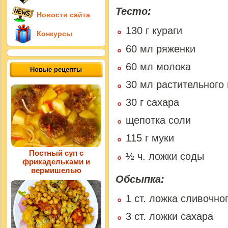
Тесто:
Новости сайта
130 г кураги
Конкурсы
60 мл ряженки
60 мл молока
Новые рецепты
30 мл растительного
30 г сахара
щепотка соли
115 г муки
Постный суп с
½ ч. ложки соды
фрикадельками и
вермишелью
Обсыпка:
1 ст. ложка сливочно
3 ст. ложки сахара