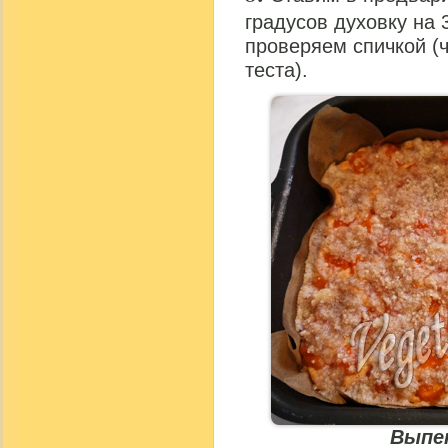
градусов духовку на 
проверяем спичкой (ч
теста).
Выпе