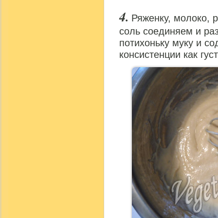
Ряженку, молоко, 
соль соединяем и р
потихоньку муку и со
консистенции как гус