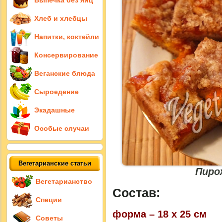
Выпечка без яиц
Хлеб и хлебцы
Напитки, коктейли
Консервирование
Веганские блюда
Сыроедение
Экадашные
Особые случаи
Вегетарианские статьи
Пиро
Вегетарианство
Состав:
Специи
форма – 18 х 25 см
Советы