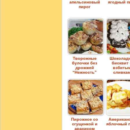
апельсиновый
ягодный п
пирог
Творожные
Шоколад
булочки без
бисквит
дрожжей
взбиты
“Нежность”
сливка
Пирожное со
Американ
сгущенкой и
яблочный 
арахисом