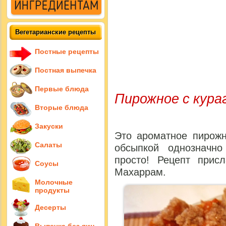
Вегетарианские рецепты
Постные рецепты
Постная выпечка
Первые блюда
Пирожное с кура
Вторые блюда
Закуски
Это ароматное пирожн
Салаты
обсыпкой однозначно
просто! Рецепт прис
Соусы
Махаррам.
Молочные
продукты
Десерты