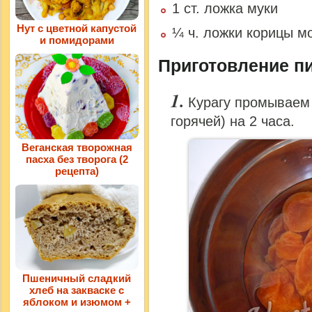
1 ст. ложка муки
Нут с цветной капустой
¼ ч. ложки корицы м
и помидорами
Приготовление пи
Курагу промываем 
горячей) на 2 часа.
Веганская творожная
пасха без творога (2
рецепта)
Пшеничный сладкий
хлеб на закваске с
яблоком и изюмом +