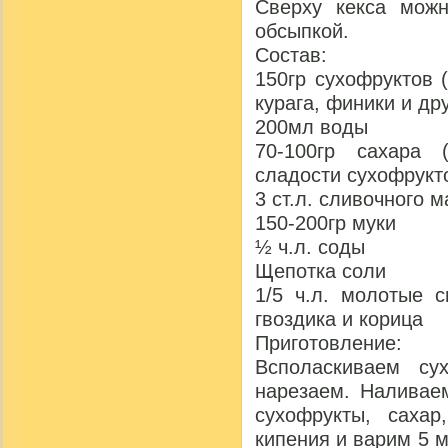
Сверху кекса можн
обсыпкой.
Состав:
150гр сухофруктов 
курага, финики и др
200мл воды
70-100гр сахара 
сладости сухофрукт
3 ст.л. сливочного 
150-200гр муки
½ ч.л. соды
Щепотка соли
1/5 ч.л. молотые с
гвоздика и корица
Приготовление:
Всполаскиваем су
нарезаем. Наливае
сухофрукты, саха
кипения и варим 5 