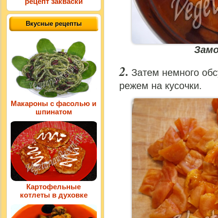
рецепт закваски
Вкусные рецепты
Замо
Затем немного об
режем на кусочки.
Макароны с фасолью и
шпинатом
Картофельные
котлеты в духовке