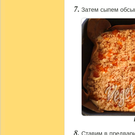
Затем сыпем обсып
Ставим в предвари