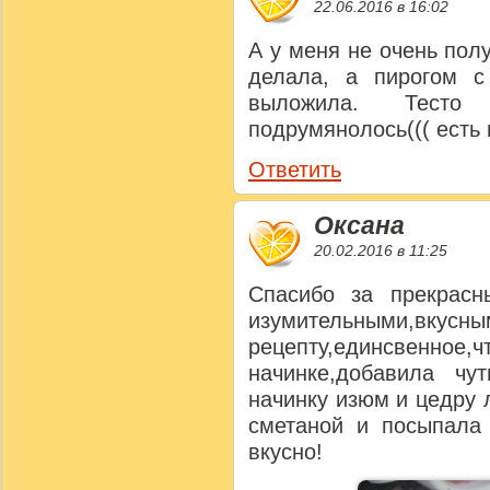
22.06.2016 в 16:02
А у меня не очень пол
делала, а пирогом с
выложила. Тесто
подрумянолось((( есть
Ответить
Оксана
20.02.2016 в 11:25
Спасибо за прекрасн
изумительными,вкусн
рецепту,единсвенное,ч
начинке,добавила ч
начинку изюм и цедру
сметаной и посыпала 
вкусно!