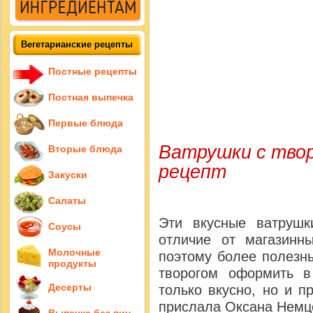
Вегетарианские рецепты
Постные рецепты
Постная выпечка
Первые блюда
Ватрушки с тво
Вторые блюда
рецепт
Закуски
Салаты
Эти вкусные ватрушк
Соусы
отличие от магазинн
Молочные
поэтому более полезн
продукты
творогом оформить в
Десерты
только вкусно, но и п
прислала Оксана Немц