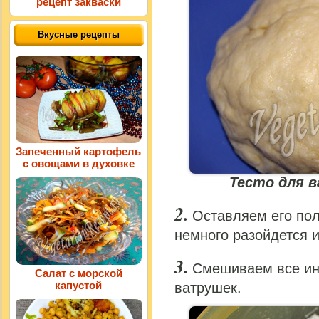
рецепт закваски
Вкусные рецепты
Запеченный картофель
с овощами в духовке
Тесто для 
Оставляем его пол
немного разойдется и
Смешиваем все ин
Салат с морской
капустой
ватрушек.