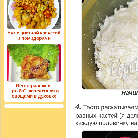
Нут с цветной капустой
и помидорами
Вегетарианская
“рыба”, запеченная с
Начи
овощами в духовке
Тесто раскатываем
равных частей (я де
каждую половинку на 