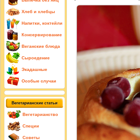
Выпечка без яиц
Хлеб и хлебцы
Напитки, коктейли
Консервирование
Веганские блюда
Сыроедение
Экадашные
Особые случаи
Вегетарианские статьи
Вегетарианство
Специи
Советы