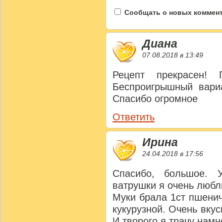
Сообщать о новых коммента
Диана
07.08.2018 в 13:49
Рецепт прекрасен! 
Беспроигрышный вариа
Спасибо огромное
Ответить
Ирина
24.04.2018 в 17:56
Спасибо, большое. 
ватрушки я очень любл
Муки брала 1ст пшенич
кукурузной. Очень вку
И творого я трачу намн