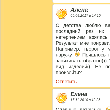
Алёна
09.06.2017 в 14:10
С детства люблю ва
последний раз их
нетерпением взялась 
Результат мне понрави
Например, творог у 
наружу
Пришлось п
запихивать обратно)))
вид изделий(( Не п
произойти?
Ответить
Елена
17.11.2016 в 12:28
Славные ватрушки.