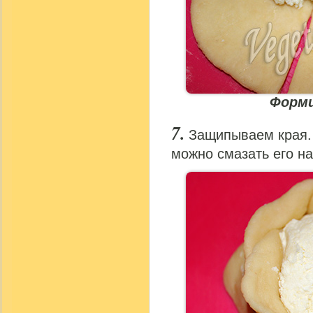
Форми
Защипываем края. 
можно смазать его на