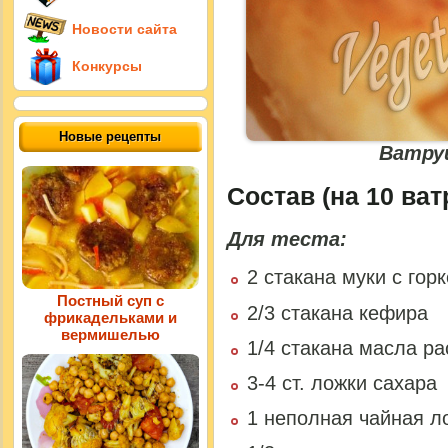
Новости сайта
Конкурсы
Новые рецепты
Ватру
Состав (на 10 ват
Для теста:
2 стакана муки с гор
Постный суп с
2/3 стакана кефира
фрикадельками и
вермишелью
1/4 стакана масла ра
3-4 ст. ложки сахара
1 неполная чайная л