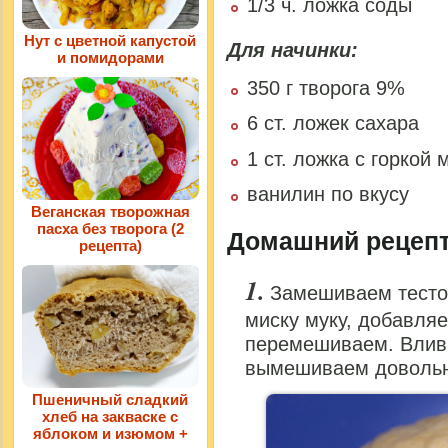
1/3 ч. ложка соды
Нут с цветной капустой
Для начинки:
и помидорами
350 г творога 9%
6 ст. ложек сахара
1 ст. ложка с горкой 
ванилин по вкусу
Веганская творожная
пасха без творога (2
Домашний рецепт
рецепта)
Замешиваем тесто 
миску муку, добавляе
перемешиваем. Влив
вымешиваем довольно
Пшеничный сладкий
хлеб на закваске с
яблоком и изюмом +