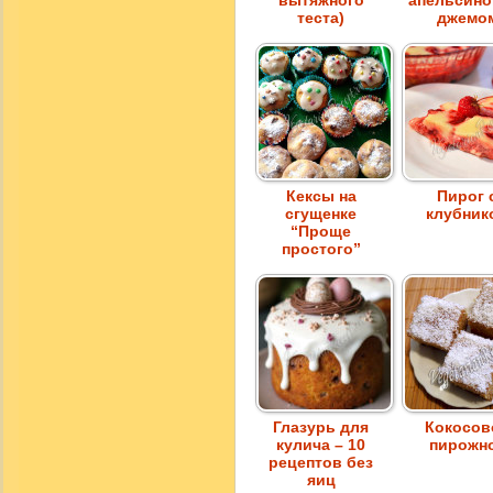
вытяжного
апельсин
теста)
джемо
Кексы на
Пирог 
сгущенке
клубник
“Проще
простого”
Глазурь для
Кокосов
кулича – 10
пирожн
рецептов без
яиц