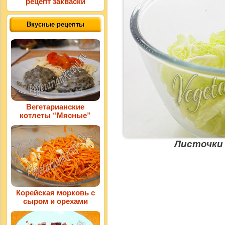
рецепт закваски
Вкусные рецепты
Вегетарианские
котлеты “Мясные”
Листочки
Корейская морковь с
сыром и орехами