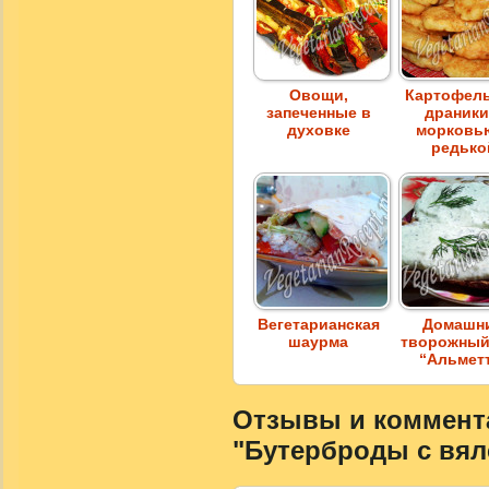
Овощи,
Картофел
запеченные в
драники
духовке
морковь
редько
Вегетарианская
Домашн
шаурма
творожный
“Альмет
Отзывы и коммента
"Бутерброды с вя