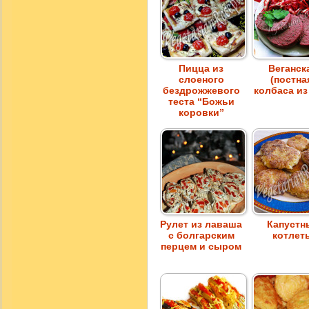
Пицца из
Веганск
слоеного
(постна
бездрожжевого
колбаса из
теста “Божьи
коровки”
Рулет из лаваша
Капустн
с болгарским
котлет
перцем и сыром