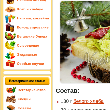
Выпечка без яиц
Хлеб и хлебцы
Напитки, коктейли
Консервирование
Веганские блюда
Сыроедение
Экадашные
Особые случаи
Вегетарианские статьи
Состав:
Вегетарианство
Специи
130 г
белого хлеба
Советы
70 г вяленого перца