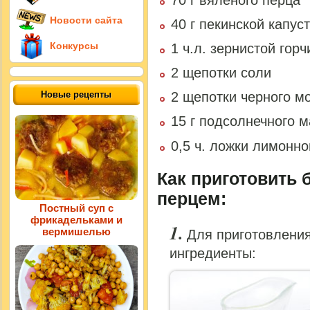
Новости сайта
40 г пекинской капус
Конкурсы
1 ч.л. зернистой гор
2 щепотки соли
Новые рецепты
2 щепотки черного м
15 г подсолнечного 
0,5 ч. ложки лимонно
Как приготовить
перцем:
Постный суп с
фрикадельками и
вермишелью
Для приготовлени
ингредиенты: