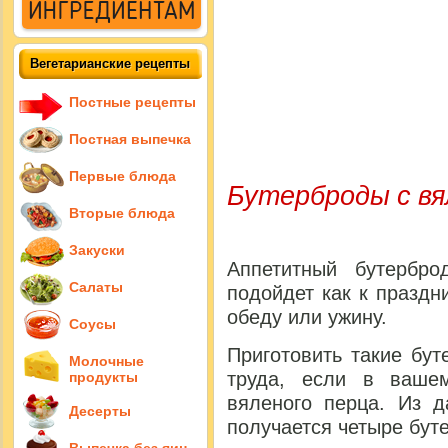
Вегетарианские рецепты
Постные рецепты
Постная выпечка
Первые блюда
Бутерброды с в
Вторые блюда
Закуски
Аппетитный бутербр
Салаты
подойдет как к праздн
обеду или ужину.
Соусы
Приготовить такие бут
Молочные
труда, если в вашем
продукты
вяленого перца. Из д
Десерты
получается четыре бут