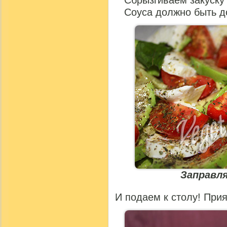
Соуса должно быть д
Заправля
И подаем к столу! Прия