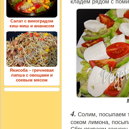
кладем рядом с поми
Салат с виноградом
киш-миш и ананасом
Якисоба – гречневая
лапша с овощами и
соевым мясом
Солим, посыпаем 
соком лимона, посып
Сбрызгиваем закуску