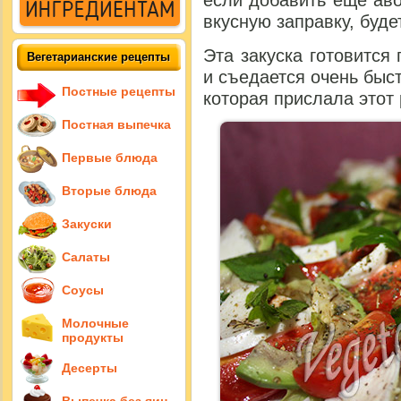
если добавить еще аво
вкусную заправку, буд
Эта закуска готовится 
Вегетарианские рецепты
и съедается очень быст
Постные рецепты
которая прислала этот 
Постная выпечка
Первые блюда
Вторые блюда
Закуски
Салаты
Соусы
Молочные
продукты
Десерты