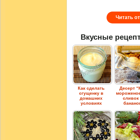
Читать о
Вкусные рецеп
Как сделать
Десерт “
сгущенку в
мороженое
домашних
сливок
условиях
банано