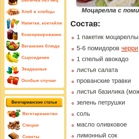
Выпечка без яиц
Моцарелла с поми
Хлеб и хлебцы
Состав:
Напитки, коктейли
Консервирование
1 пакетик моцареллы 
Веганские блюда
5-6 помидоров
черри
Сыроедение
1 спелый авокадо
листья салата
Экадашные
прованские травки
Особые случаи
листья базилика (мо
зелень петрушки
Вегетарианские статьи
соль
Вегетарианство
масло оливковое
Специи
лимонный сок
Советы