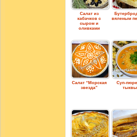
Салат из
Бутербро
кабачков с
вяленым п
сыром и
оливками
Салат “Морская
Суп-пюре
звезда”
тыкв