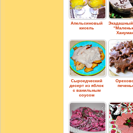
Апельсиновый
Экадашный
кисель
“Малень
Ханума
Сыроедческий
Орехов
десерт из яблок
печень
с ванильным
соусом