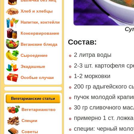
Выпечка без яиц
Хлеб и хлебцы
Напитки, коктейли
Су
Консервирование
Состав:
Веганские блюда
2 литра воды
Сыроедение
2-3 шт. картофеля с
Экадашные
1-2 морковки
Особые случаи
200 гр адыгейского с
пучок молодой крап
Вегетарианские статьи
30 гр сливочного мас
Вегетарианство
примерно 1 ст. ложка
Специи
специи: черный моло
Советы