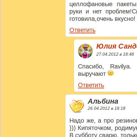
целлофановые пакеты
руки и нет проблем!С
готовила,очень вкусно!
Ответить
Юлия Сан
27.04.2012 в 18:48
Спасибо, Ravilya.
выручают
Ответить
Альбина
26.04.2012 в 18:18
Надо же, а про резино
))) Кипяточком, родим
В субботу сварю, тольк