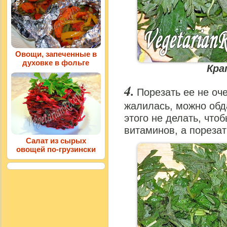
Овощи, запеченные в
духовке в фольге
Кра
Порезать ее не оч
жалилась, можно обд
этого не делать, что
витаминов, а порезат
Салат из сырых
овощей по-грузински