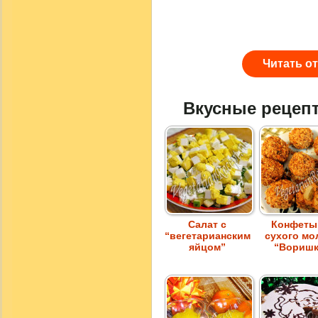
Читать о
Вкусные рецеп
Салат с
Конфеты
“вегетарианским
сухого мо
яйцом”
“Воришк