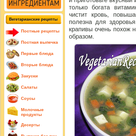
и приготовьте вкусный 
только богата витам
чистит кровь, повыш
Вегетарианские рецепты
полезна для здоровья
крапивы очень похож 
Постные рецепты
образом.
Постная выпечка
Первые блюда
Вторые блюда
Закуски
Салаты
Соусы
Молочные
продукты
Десерты