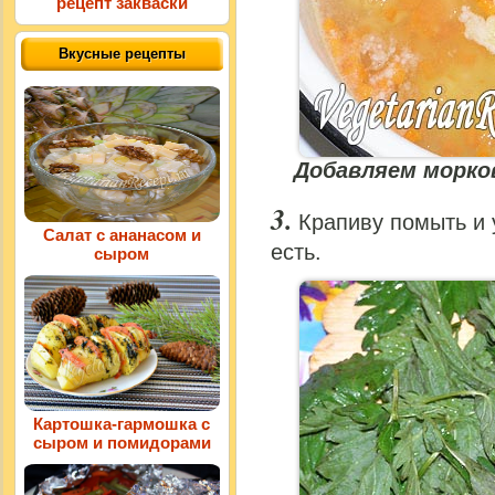
рецепт закваски
Вкусные рецепты
Добавляем морко
Крапиву помыть и 
Салат с ананасом и
есть.
сыром
Картошка-гармошка с
сыром и помидорами