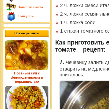
2 ч. ложки смеси ита
Новости сайта
2 ч. ложки семян льн
Конкурсы
1 ч. ложка соли
1 стакан томатного с
Новые рецепты
Как приготовить 
томате – рецепт:
Чечевицу залить д
отварить на медленно
Постный суп с
впиталась.
фрикадельками и
вермишелью