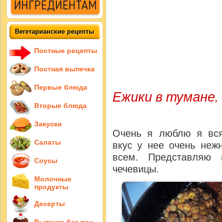
Вегетарианские рецепты
Постные рецепты
Постная выпечка
Первые блюда
Ежики в тумане,
Вторые блюда
Закуски
Очень я люблю я вся
Салаты
вкус у нее очень неж
всем. Представляю 
Соусы
чечевицы.
Молочные
продукты
Десерты