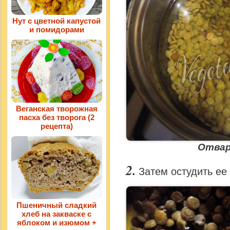
Нут с цветной капустой
и помидорами
Веганская творожная
пасха без творога (2
рецепта)
Отвар
Затем остудить ее 
Пшеничный сладкий
хлеб на закваске с
яблоком и изюмом +