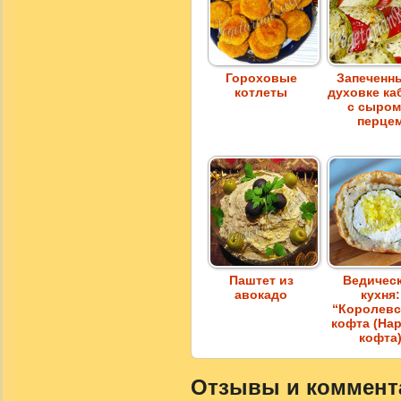
Гороховые
Запеченн
котлеты
духовке ка
с сыром
перце
Паштет из
Ведичес
авокадо
кухня:
“Королевс
кофта (На
кофта
Отзывы и коммента