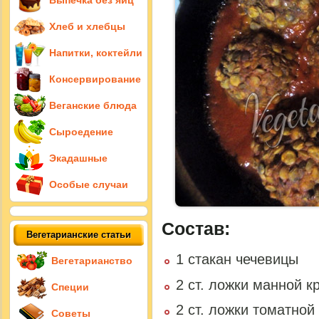
Выпечка без яиц
Хлеб и хлебцы
Напитки, коктейли
Консервирование
Веганские блюда
Сыроедение
Экадашные
Особые случаи
Состав:
Вегетарианские статьи
1 стакан чечевицы
Вегетарианство
2 ст. ложки манной к
Специи
2 ст. ложки томатной
Советы