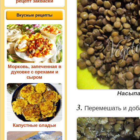
рецепт закваски
Вкусные рецепты
Морковь, запеченная в
духовке с орехами и
сыром
Насыпа
Перемешать и доб
Капустные оладьи