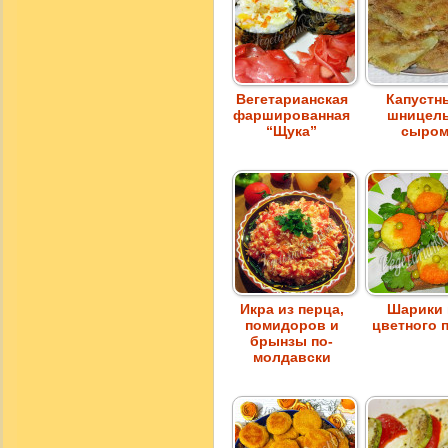
Вегетарианская
Капустн
фаршированная
шницель
“Щука”
сыро
Икра из перца,
Шарики 
помидоров и
цветного 
брынзы по-
молдавски