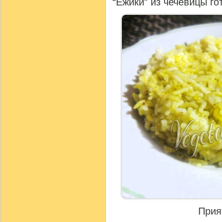
“Ежики” из чечевицы го
Прия