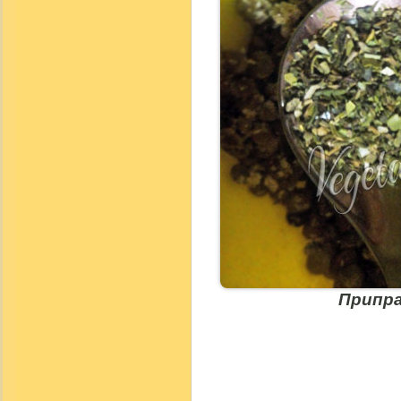
Припр