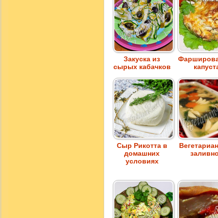
Закуска из
Фарширова
сырых кабачков
капуст
Сыр Рикотта в
Вегетариа
домашних
заливн
условиях