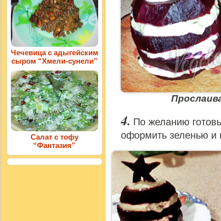
Чечевица с адыгейским
сыром “Хмели-сунели”
Прослаива
По желанию готов
оформить зеленью и п
Салат с тофу
“Фантазия”