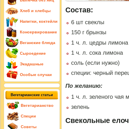
Выпечка без яиц
Состав:
Хлеб и хлебцы
Напитки, коктейли
6 шт свеклы
150 г брынзы
Консервирование
1 ч. л. цедры лимона
Веганские блюда
1 ч. л. сока лимона
Сыроедение
соль (если нужно)
Экадашные
специи: черный пере
Особые случаи
По желанию:
Вегетарианские статьи
1 ч. л. зеленого чая 
Вегетарианство
зелень
Специи
Свекольные елоч
Советы