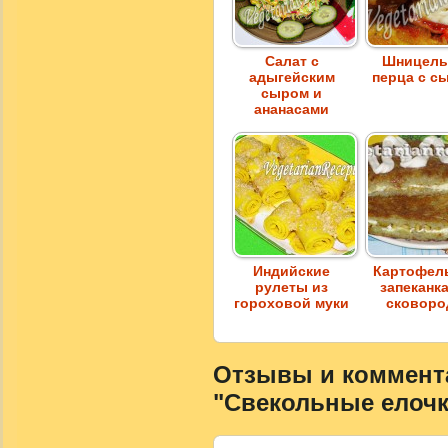
Салат с
Шницель
адыгейским
перца с с
сыром и
ананасами
Индийские
Картофел
рулеты из
запеканка
гороховой муки
сковоро
Отзывы и коммента
"Свекольные елочк