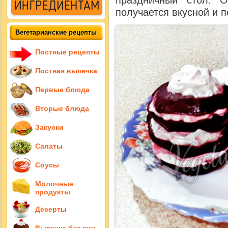
праздничный стол. О
получается вкусной и п
Вегетарианские рецепты
Постные рецепты
Постная выпечка
Первые блюда
Вторые блюда
Закуски
Салаты
Соусы
Молочные
продукты
Десерты