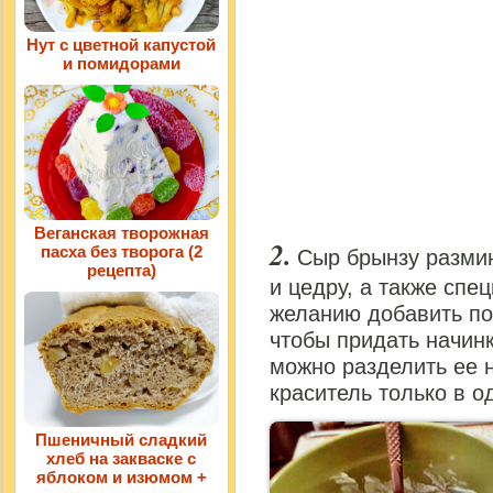
Нут с цветной капустой
и помидорами
Веганская творожная
пасха без творога (2
Сыр брынзу разми
рецепта)
и цедру, а также спе
желанию добавить по
чтобы придать начинк
можно разделить ее н
краситель только в о
Пшеничный сладкий
хлеб на закваске с
яблоком и изюмом +