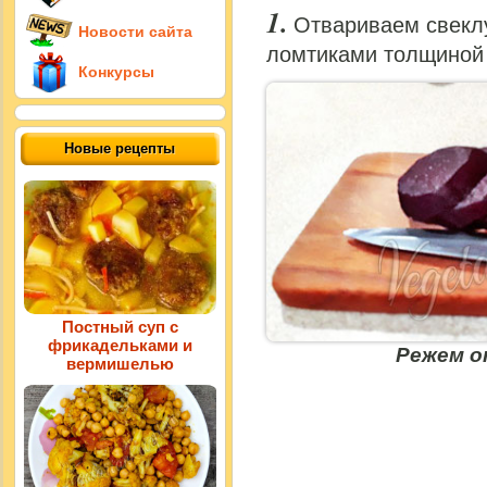
Отвариваем свеклу
Новости сайта
ломтиками толщиной 
Конкурсы
Новые рецепты
Постный суп с
фрикадельками и
Режем о
вермишелью