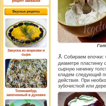
рецепт закваски
Вкусные рецепты
Гот
Закуска из моркови и
сыра
Собираем елочки:
диаметре пластинку 
сырную начинку толс
кладем следующий по
действия. При необх
зубочисткой или дер
Топинамбур,
запеченный в духовке