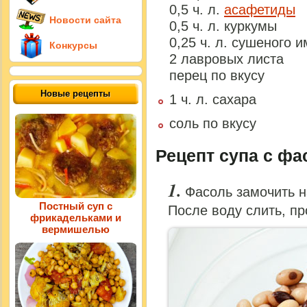
0,5 ч. л.
асафетиды
Новости сайта
0,5 ч. л. куркумы
0,25 ч. л. сушеного 
Конкурсы
2 лавровых листа
перец по вкусу
Новые рецепты
1 ч. л. сахара
соль по вкусу
Рецепт супа с ф
Фасоль замочить н
Постный суп с
После воду слить, пр
фрикадельками и
вермишелью