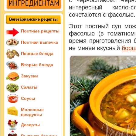
с черносливом. Чер
интересный кисло-
сочетаются с фасолью.
Вегетарианские рецепты
Этот постный суп мож
Постные рецепты
фасолью (в томатном 
время приготовления 
Постная выпечка
не менее вкусный
борщ
Первые блюда
Вторые блюда
Закуски
Салаты
Соусы
Молочные
продукты
Десерты