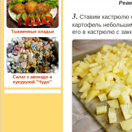
Рев
Ставим кастрюлю с
картофель небольши
его в кастрюлю с зак
Тыквенные оладьи
Салат с авокадо и
кукурузой “Чудо”