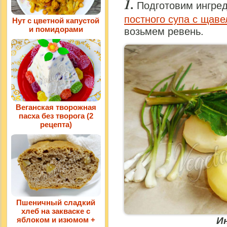
Подготовим ингред
постного супа с щав
Нут с цветной капустой
и помидорами
возьмем ревень.
Веганская творожная
пасха без творога (2
рецепта)
Пшеничный сладкий
хлеб на закваске с
И
яблоком и изюмом +