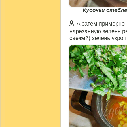
Кусочки стебл
А затем примерно 
нарезанную зелень ре
свежей) зелень укроп