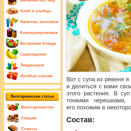
Выпечка без яиц
Хлеб и хлебцы
Напитки, коктейли
Консервирование
Веганские блюда
Сыроедение
Экадашные
Особые случаи
Вот с супа из ревеня я
и делиться с вами св
этого растения. В су
Вегетарианские статьи
тонкими черешками,
его похожим в некотор
Вегетарианство
Специи
Состав:
Советы