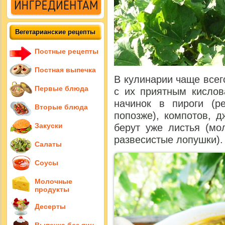
Вегетарианские рецепты
Постные рецепты
Постная выпечка
В кулинарии чаще все
Первые блюда
с их приятным кислов
начинок в пироги (р
Вторые блюда
попозже), компотов, 
Закуски
берут уже листья (мо
развесистые лопушки).
Салаты
Соусы
Молочные
продукты
Десерты