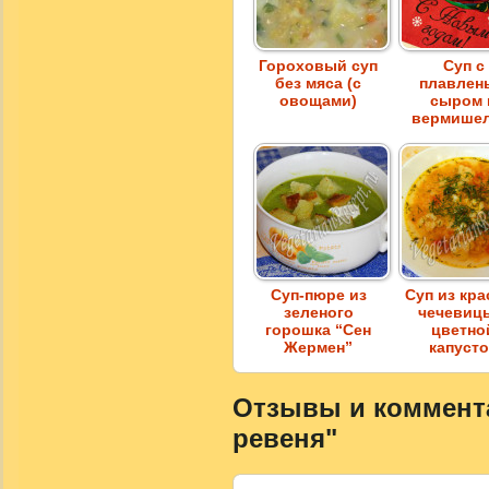
Гороховый суп
Суп с
без мяса (с
плавлен
овощами)
сыром 
вермише
Суп-пюре из
Суп из кр
зеленого
чечевиц
горошка “Сен
цветно
Жермен”
капуст
Отзывы и комментар
ревеня"