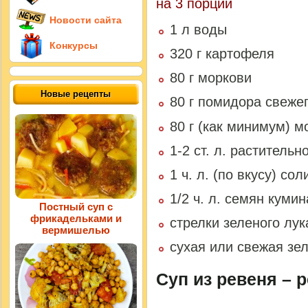
на 3 порции
Новости сайта
1 л воды
Конкурсы
320 г картофеля
80 г моркови
Новые рецепты
80 г помидора свеже
80 г (как минимум) 
1-2 ст. л. растительн
1 ч. л. (по вкусу) сол
1/2 ч. л. семян кумин
Постный суп с
фрикадельками и
стрелки зеленого лу
вермишелью
сухая или свежая зел
Суп из ревеня – р