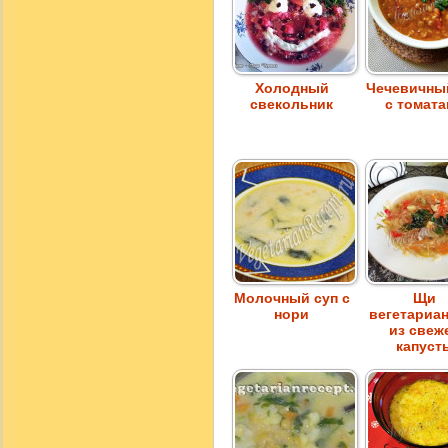
Холодный
Чечевичны
свекольник
с томат
Молочный суп с
Щи
нори
вегетариа
из свеж
капуст