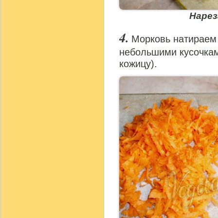
Наре
Морковь натираем 
небольшими кусочкам
кожицу).