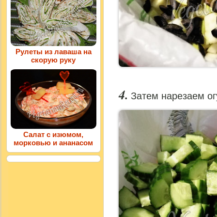
Рулеты из лаваша на
скорую руку
Затем нарезаем ог
Салат с изюмом,
морковью и ананасом