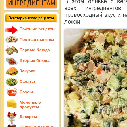
В этом оливье с веге
всех ингредиенто
превосходный вкус и 
Вегетарианские рецепты
ложки.
Постные рецепты
Постная выпечка
Первые блюда
Вторые блюда
Закуски
Салаты
Соусы
Молочные
продукты
Десерты