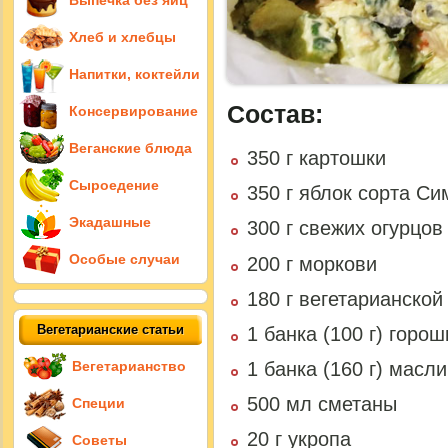
Выпечка без яиц
Хлеб и хлебцы
Напитки, коктейли
Состав:
Консервирование
Веганские блюда
350 г картошки
Сыроедение
350 г яблок сорта С
Экадашные
300 г свежих огурцов
Особые случаи
200 г моркови
180 г вегетарианской
Вегетарианские статьи
1 банка (100 г) горо
Вегетарианство
1 банка (160 г) масл
500 мл сметаны
Специи
20 г укропа
Советы