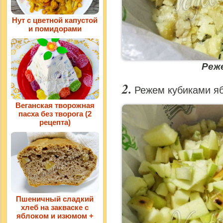
Нут с цветной капустой
и помидорами
Реж
Режем кубиками яб
Веганская творожная
пасха без творога (2
рецепта)
Пшеничный сладкий
хлеб на закваске с
яблоком и изюмом +