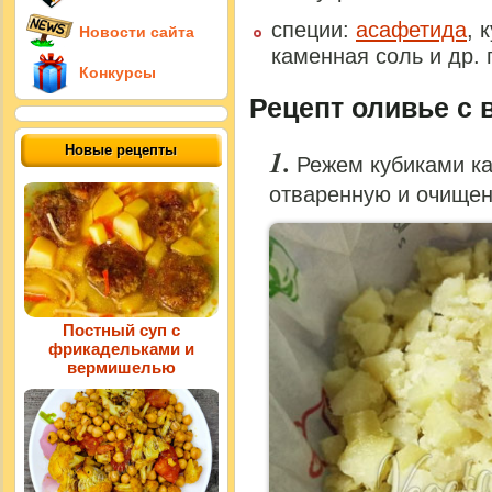
специи:
асафетида
, 
Новости сайта
каменная соль и др. 
Конкурсы
Рецепт оливье с 
Новые рецепты
Режем кубиками ка
отваренную и очище
Постный суп с
фрикадельками и
вермишелью