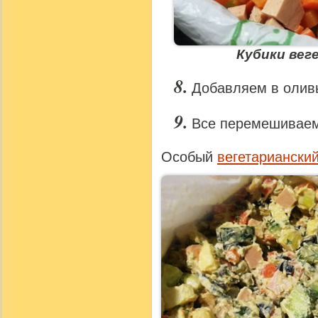
Кубики вег
Добавляем в оливь
Все перемешиваем
Особый
вегетариански