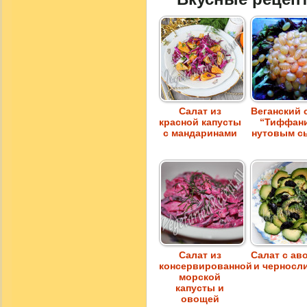
Салат из
Веганский 
красной капусты
“Тиффани
с мандаринами
нутовым с
Салат из
Салат с ав
консервированной
и черносл
морской
капусты и
овощей