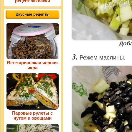
рецепт закваски
Вкусные рецепты
Доб
Режем маслины.
Вегетарианская черная
икра
Паровые рулеты с
нутом и овощами