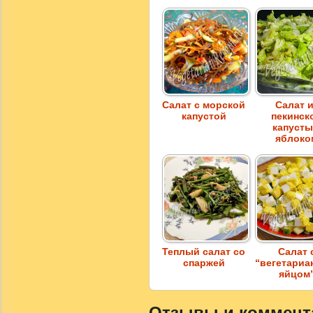
Салат с морской
Салат 
капустой
пекинск
капусты
яблоко
Теплый салат со
Салат 
спаржей
“вегетариа
яйцом
Отзывы и коммента