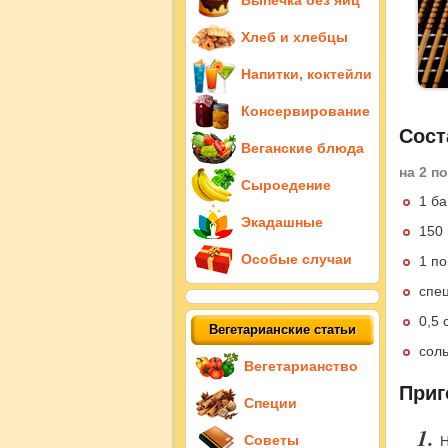
Выпечка без яиц
Хлеб и хлебцы
Напитки, коктейли
Консервирование
Сост
Веганские блюда
на 2 п
Сыроедение
1 б
Экадашные
150 
Особые случаи
1 п
спец
0,5 
Вегетарианские статьи
сол
Вегетарианство
Приг
Специи
Советы
Н