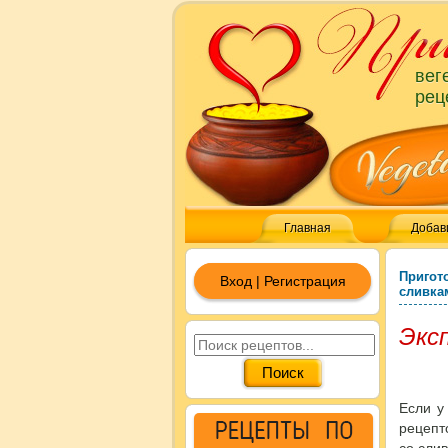
вег
рец
Главная
Добав
Пригот
Вход | Регистрация
сливка
Эксп
Если у
рецепт