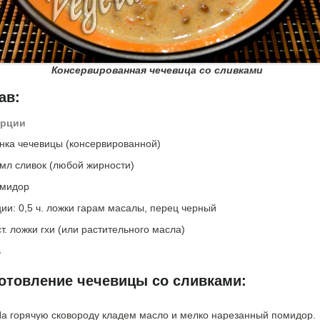
Консервированная чечевица со сливками
ав:
орции
анка чечевицы (консервированной)
мл сливок (любой жирности)
омидор
ии: 0,5 ч. ложки гарам масалы, перец черный
ст. ложки гхи (или растительного масла)
ь
отовление чечевицы со сливками:
а горячую сковороду кладем масло и мелко нарезанный помидор.