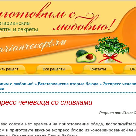
етарианские
епты и секреты
ить рецепт
Все рецепты
Контакты
Об
овим с любовью!
»
Вегетарианские вторые блюда
»
Экспресс чечеви
ми
ресс чечевица со сливками
Рецепт от:
Юлия 
 вас совсем нет времени на приготовление обеда, воспользуйтес
ом и приготовьте вкусное экспресс блюдо из консервированной че