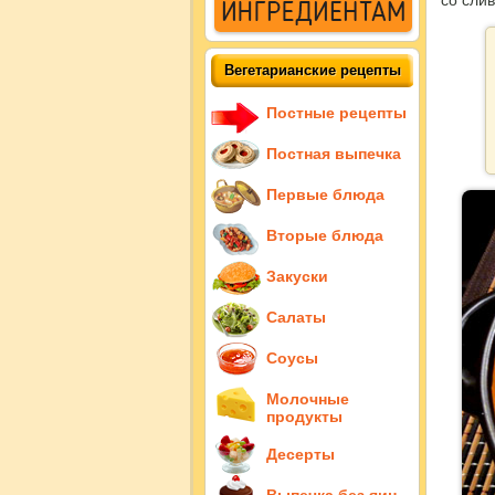
со сли
Вегетарианские рецепты
Постные рецепты
Постная выпечка
Первые блюда
Вторые блюда
Закуски
Салаты
Соусы
Молочные
продукты
Десерты