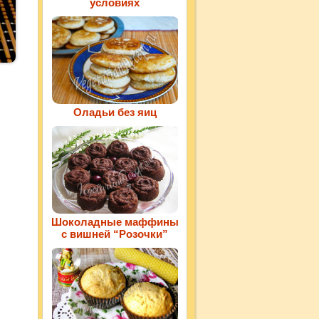
условиях
Оладьи без яиц
Шоколадные маффины
с вишней “Розочки”