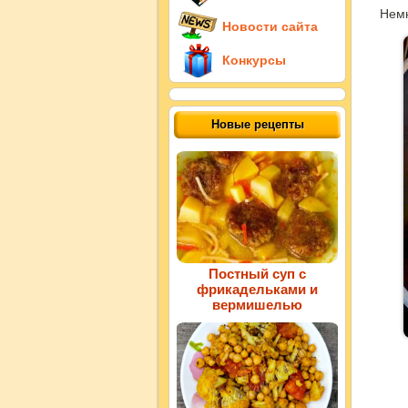
Немн
Новости сайта
Конкурсы
Новые рецепты
Постный суп с
фрикадельками и
вермишелью