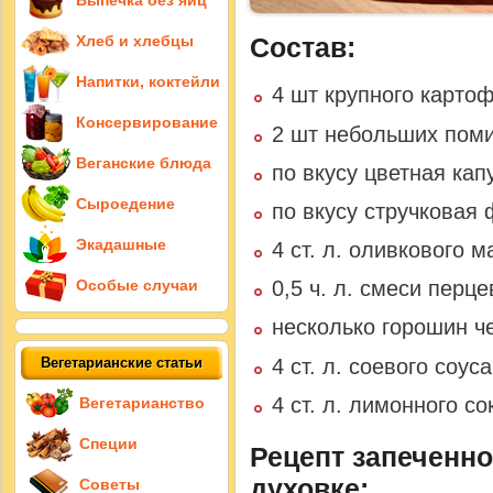
Выпечка без яиц
Состав:
Хлеб и хлебцы
Напитки, коктейли
4 шт крупного карто
Консервирование
2 шт небольших пом
Веганские блюда
по вкусу цветная кап
Сыроедение
по вкусу стручковая
Экадашные
4 ст. л. оливкового м
Особые случаи
0,5 ч. л. смеси перце
несколько горошин ч
4 ст. л. соевого соуса
Вегетарианские статьи
4 ст. л. лимонного со
Вегетарианство
Специи
Рецепт запеченн
духовке:
Советы