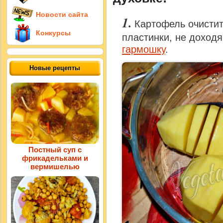
Новости сайта
Картофель очистит
Конкурсы
пластинки, не доходя
гармошку
.
Новые рецепты
Постный суп с
фрикадельками и
вермишелью