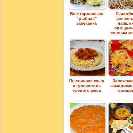
Вегетарианская
Якисоба
“рыбная”
гречнев
запеканка
лапша 
овощами
соевым м
Пшеничная каша
Запеканка
с гуляшом из
замороже
соевого мяса
овоще