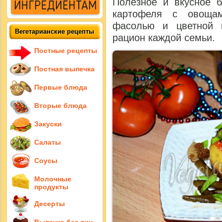
Полезное и вкусное б
картофеля с овощам
фасолью и цветной 
Вегетарианские рецепты
рацион каждой семьи.
Постные рецепты
Постная выпечка
Первые блюда
Вторые блюда
Закуски
Салаты
Соусы
Молочные
продукты
Десерты