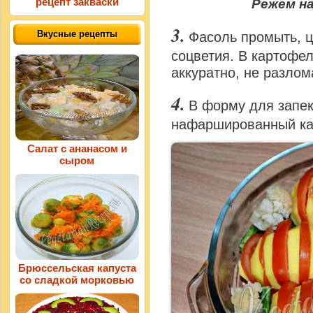
рецепт закваски
Режем н
Вкусные рецепты
Фасоль промыть, ц
соцветия. В картофе
аккуратно, не разлома
В форму для запе
нафаршированный кар
Салат с ананасом и
сыром
Брюссельская капуста
со сладкой морковью