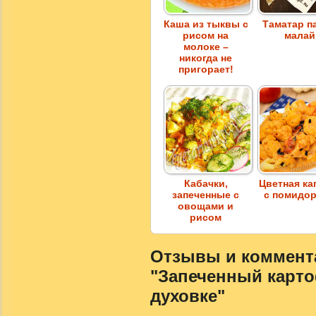
Каша из тыквы с
Таматар п
рисом на
малай
молоке –
никогда не
пригорает!
Кабачки,
Цветная ка
запеченные с
с помидо
овощами и
рисом
Отзывы и коммента
"Запеченный карт
духовке"