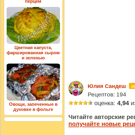
перцем
Цветная капуста,
фаршированная сыром
и зеленью
а
Юлия Сандеш
Рецептов: 194
оценка:
4,94
из
Овощи, запеченные в
духовке в фольге
Читайте авторские ре
получайте новые рец