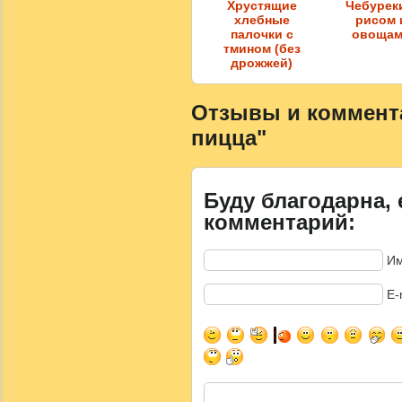
Хрустящие
Чебурек
хлебные
рисом 
палочки с
овоща
тмином (без
дрожжей)
Отзывы и комментар
пицца"
Буду благодарна, 
комментарий:
Им
E-