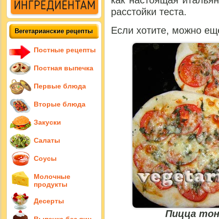
как настоящая итальян
расстойки теста.
Если хотите, можно ещ
Вегетарианские рецепты
Постные рецепты
Постная выпечка
Первые блюда
Вторые блюда
Закуски
Салаты
Соусы
Молочные
продукты
Десерты
Пицца тон