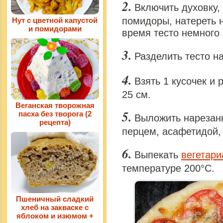
Включить духовку,
помидоры, натереть н
Нут с цветной капустой
и помидорами
время тесто немного
Разделить тесто на
Взять 1 кусочек и
25 см.
Веганская творожная
пасха без творога (2
Выложить нарезан
рецепта)
перцем, асафетидой,
Выпекать
вегетари
температуре 200°С.
Пшеничный сладкий
хлеб на закваске с
яблоком и изюмом +