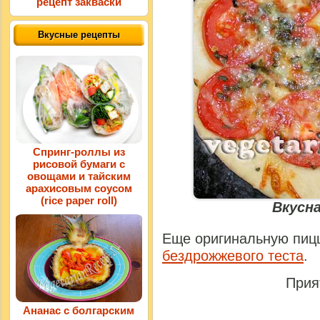
рецепт закваски
Вкусные рецепты
Спринг-роллы из
рисовой бумаги с
овощами и тайским
арахисовым соусом
(rice paper roll)
Вкусн
Еще оригинальную пиц
бездрожжевого теста
.
Прия
Ананас с болгарским