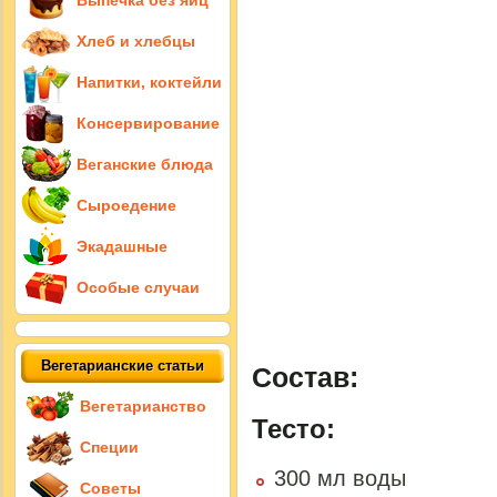
Выпечка без яиц
Хлеб и хлебцы
Напитки, коктейли
Консервирование
Веганские блюда
Сыроедение
Экадашные
Особые случаи
Вегетарианские статьи
Состав:
Вегетарианство
Тесто:
Специи
300 мл воды
Советы