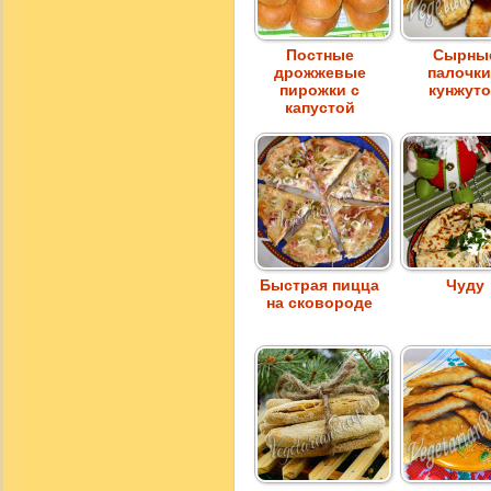
Постные
Сырны
дрожжевые
палочки
пирожки с
кунжут
капустой
Быстрая пицца
Чуду
на сковороде