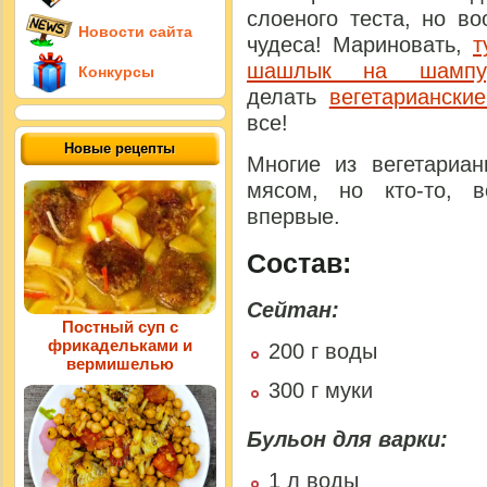
слоеного теста, но в
Новости сайта
чудеса! Мариновать,
т
шашлык на шампу
Конкурсы
делать
вегетариански
все!
Новые рецепты
Многие из вегетариа
мясом, но кто-то, 
впервые.
Состав:
Сейтан:
Постный суп с
фрикадельками и
200 г воды
вермишелью
300 г муки
Бульон для варки:
1 л воды