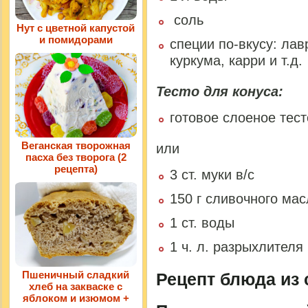
соль
Нут с цветной капустой
и помидорами
специи по-вкусу: лав
куркума, карри и т.д.
Тесто для конуса:
готовое слоеное тест
Веганская творожная
или
пасха без творога (2
рецепта)
3 ст. муки в/с
150 г сливочного масл
1 ст. воды
1 ч. л. разрыхлителя
Пшеничный сладкий
Рецепт блюда из 
хлеб на закваске с
яблоком и изюмом +