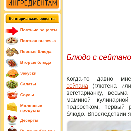
Вегетарианские рецепты
Постные рецепты
Постная выпечка
Первые блюда
Блюдо с сейтано
Вторые блюда
Закуски
Когда-то давно м
Салаты
сейтана
(глютена или
вегетарианку, весьма
Соусы
маминой кулинарной
Молочные
подростком, первый 
продукты
блюдо. Впоследствии я
Десерты