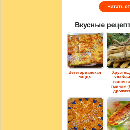
Читать о
Вкусные рецеп
Вегетарианская
Хрустящ
пицца
хлебны
палочки
тмином (
дрожже