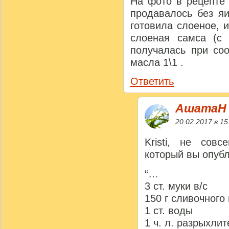
На фото в рецепте 
продавалось без яи
готовила слоеное, 
слоеная самса (с 
получалась при со
масла 1\1 .
Ответить
АшатаН
20.02.2017 в 15
Kristi, не сов
который вы опуб
“…
3 ст. муки в/с
150 г сливочного 
1 ст. воды
1 ч. л. разрыхлит