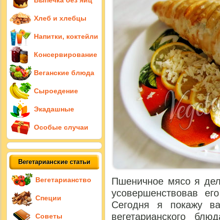
Выпечка без яиц
Хлеб и хлебцы
Напитки, коктейли
Консервирование
Веганские блюда
Сыроедение
Экадашные
Особые случаи
Вегетарианские статьи
Вегетарианство
Пшеничное мясо я дел
усовершенствовав его
Специи
Сегодня я покажу в
вегетарианского бл
Советы