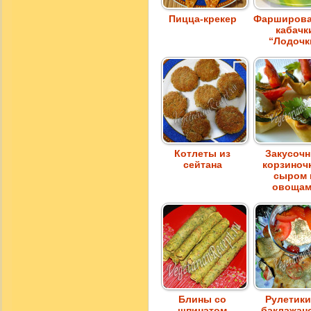
Пицца-крекер
Фарширов
кабачк
“Лодочк
Котлеты из
Закусоч
сейтана
корзиноч
сыром 
овоща
Блины со
Рулетики
шпинатом
баклажан