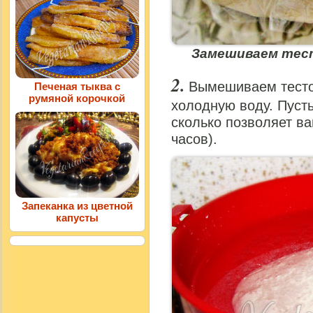
Замешиваем тест
Вымешиваем тесто 
Печеная тыква с
румяной корочкой
холодную воду. Пусть
сколько позволяет ва
часов).
Запеканка из цветной
капусты