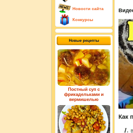
Новости сайта
Видео
Конкурсы
Новые рецепты
Постный суп с
фрикадельками и
вермишелью
Как 
В