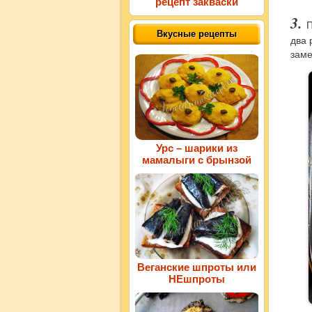
рецепт закваски
П
Вкусные рецепты
два 
заме
Урс – шарики из
мамалыги с брынзой
Веганские шпроты или
НЕшпроты