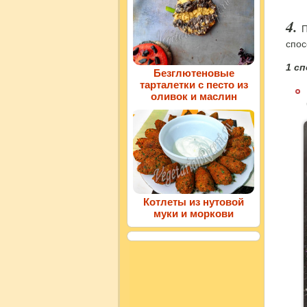
П
спос
1 с
Безглютеновые
тарталетки с песто из
оливок и маслин
Котлеты из нутовой
муки и моркови