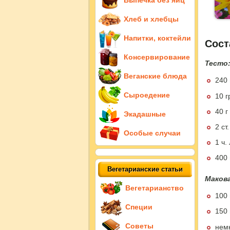
Выпечка без яиц
Хлеб и хлебцы
Напитки, коктейли
Сост
Консервирование
Тесто
Веганские блюда
240
Сыроедение
10 
40 г
Экадашные
2 ст
Особые случаи
1 ч.
400 
Вегетарианские статьи
Макова
Вегетарианство
100 
Специи
150 
Советы
нем