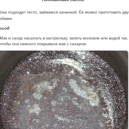
ока подходит тесто, займемся начинкой. Ее можно приготовить дв
обами:
пособ
Мак и сахар насыпать в кастрюльку, залить молоком или водой так,
чтобы она немного покрывала мак с сахаром.