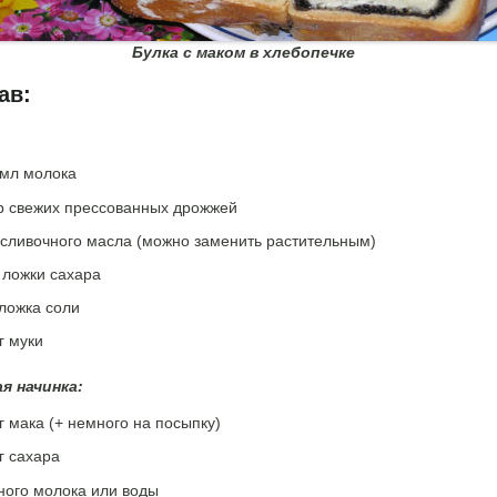
Булка с маком в хлебопечке
ав:
:
 мл молока
гр свежих прессованных дрожжей
 сливочного масла (можно заменить растительным)
. ложки сахара
 ложка соли
г муки
я начинка:
г мака (+ немного на посыпку)
г сахара
ного молока или воды