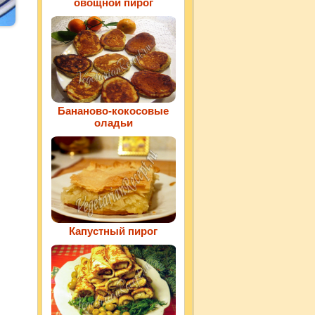
овощной пирог
Бананово-кокосовые
оладьи
Капустный пирог