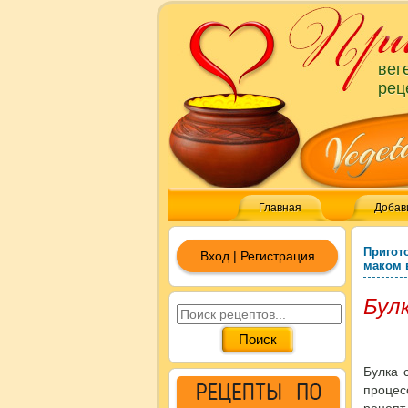
вег
рец
Главная
Добав
Пригот
Вход | Регистрация
маком 
Булк
Булка 
процес