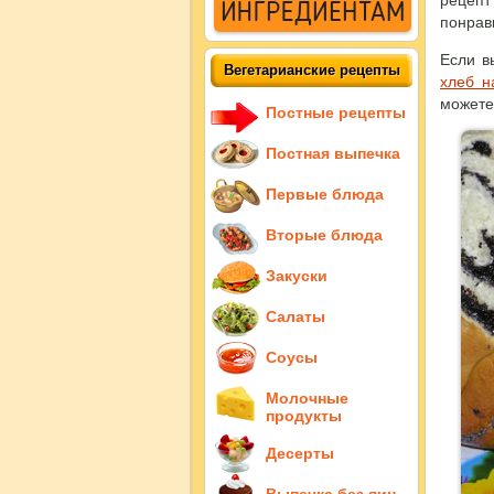
рецеп
понрав
Если в
Вегетарианские рецепты
хлеб н
можете 
Постные рецепты
Постная выпечка
Первые блюда
Вторые блюда
Закуски
Салаты
Соусы
Молочные
продукты
Десерты