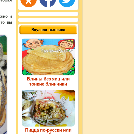
оторая
жно и
 то вы
Вкусная выпечка
Блины без яиц или
тонкие блинчики
Пицца по-русски или