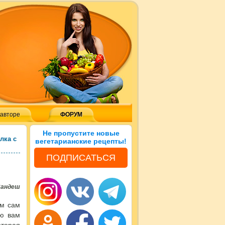
 авторе
ФОРУМ
Не пропустите новые
лка с
вегетарианские рецепты!
ПОДПИСАТЬСЯ
Сандеш
ом сам
аю вам