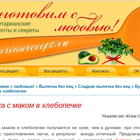
етарианские
епты и секреты
ить рецепт
Все рецепты
Контакты
Об
овим с любовью!
»
Выпечка без яиц
»
Сладкая выпечка без яиц
»
Бу
в хлебопечке
а с маком в хлебопечке
Рецепт от:
Юлия 
с маком в хлебопечке получается не хуже, чем в духовке, при эт
с приготовления легче, а результат всегда отличный. Предлаг