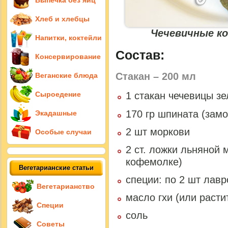
Выпечка без яиц
Хлеб и хлебцы
Чечевичные к
Напитки, коктейли
Состав:
Консервирование
Стакан – 200 мл
Веганские блюда
Сыроедение
1 стакан чечевицы з
170 гр шпината (зам
Экадашные
2 шт моркови
Особые случаи
2 ст. ложки льняной 
кофемолке)
Вегетарианские статьи
специи: по 2 шт лавр
Вегетарианство
масло гхи (или расти
Специи
соль
Советы