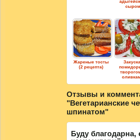
адыгейс
сыро
Жареные тосты
Закуска
(2 рецепта)
помидор
творого
оливка
Отзывы и коммента
"Вегетарианские ч
шпинатом"
Буду благодарна, 