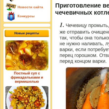
Приготовление в
Новости сайта
чечевичных котле
Конкурсы
Чечевицу промыть,
же отправить очищен
Новые рецепты
так, чтобы она тольк
не нужно наливать, 
варки, если потребуе
перец горошком. Отва
перед концом варки.
Постный суп с
фрикадельками и
вермишелью