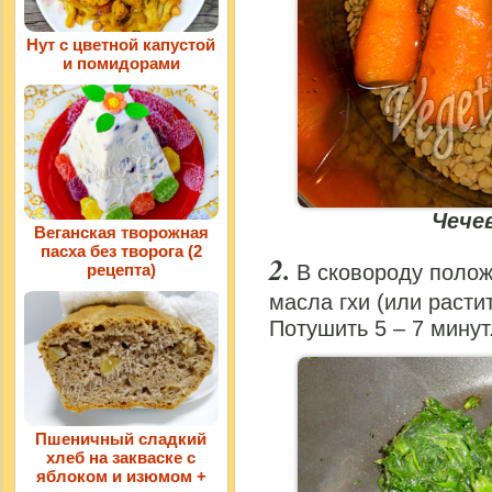
Нут с цветной капустой
и помидорами
Чече
Веганская творожная
пасха без творога (2
рецепта)
В сковороду полож
масла гхи (или расти
Потушить 5 – 7 минут
Пшеничный сладкий
хлеб на закваске с
яблоком и изюмом +