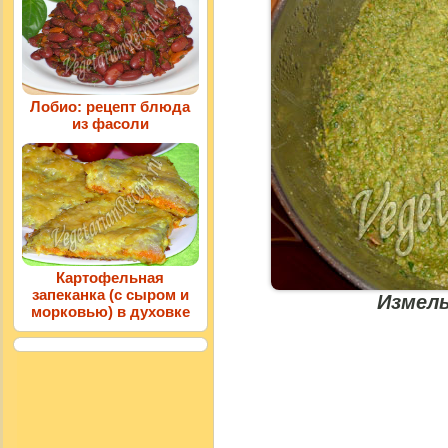
Лобио: рецепт блюда
из фасоли
Картофельная
запеканка (с сыром и
Измел
морковью) в духовке