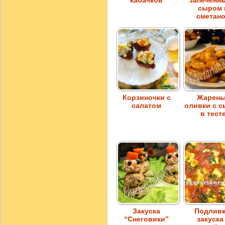
кабачков
запеченн
сыром 
сметан
Корзиночки с
Жарен
салатом
оливки с 
в тест
Закуска
Подливк
“Снеговики”
закуска