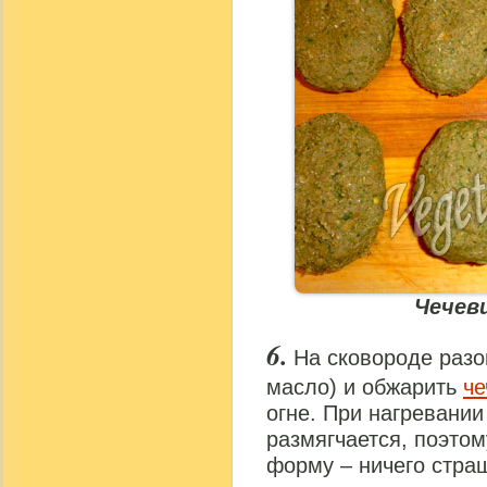
Чечев
На сковороде разо
масло) и обжарить
че
огне. При нагревани
размягчается, поэтом
форму – ничего страш