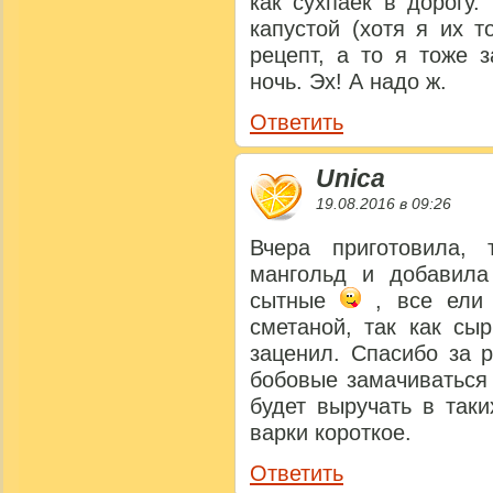
как сухпаек в дорогу.
капустой (хотя я их т
рецепт, а то я тоже 
ночь. Эх! А надо ж.
Ответить
Unica
19.08.2016 в 09:26
Вчера приготовила,
мангольд и добавила
сытные
, все ели 
сметаной, так как сы
заценил. Спасибо за 
бобовые замачиваться
будет выручать в так
варки короткое.
Ответить