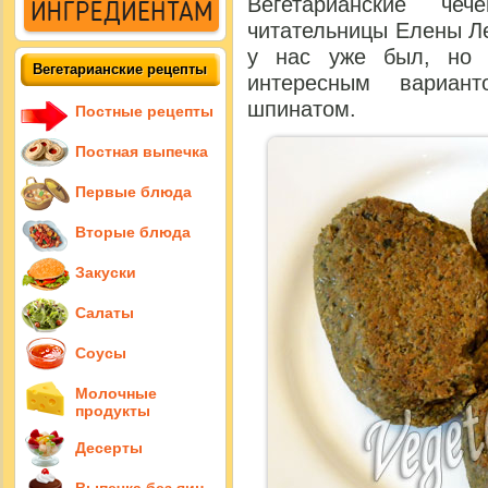
Вегетарианские че
читательницы Елены Л
у нас уже был, но 
Вегетарианские рецепты
интересным вариан
шпинатом.
Постные рецепты
Постная выпечка
Первые блюда
Вторые блюда
Закуски
Салаты
Соусы
Молочные
продукты
Десерты