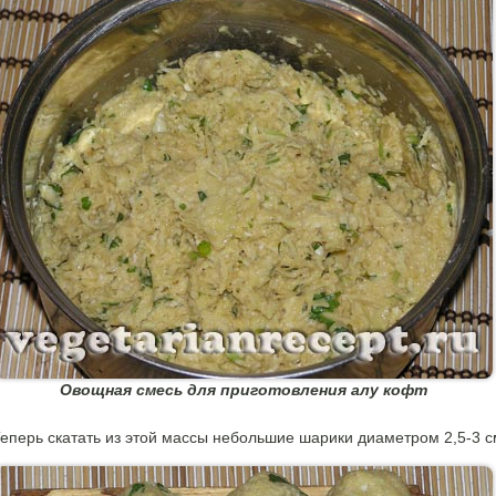
Овощная смесь для приготовления алу кофт
еперь скатать из этой массы небольшие шарики диаметром 2,5-3 с