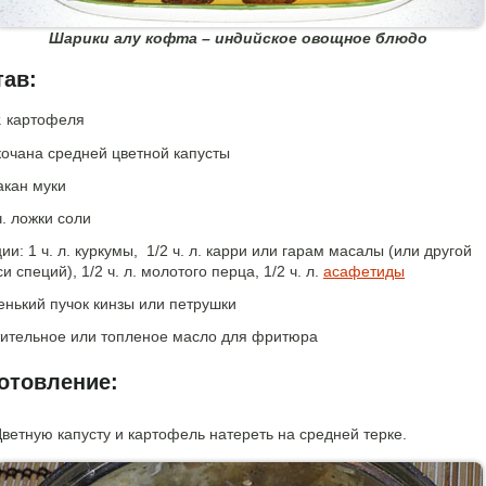
Шарики алу кофта – индийское овощное блюдо
ав:
. картофеля
кочана средней цветной капусты
акан муки
ч. ложки соли
ии: 1 ч. л. куркумы, 1/2 ч. л. карри или гарам масалы (или другой
и специй), 1/2 ч. л. молотого перца, 1/2 ч. л.
асафетиды
енький пучок кинзы или петрушки
тительное или топленое масло для фритюра
отовление:
ветную капусту и картофель натереть на средней терке.