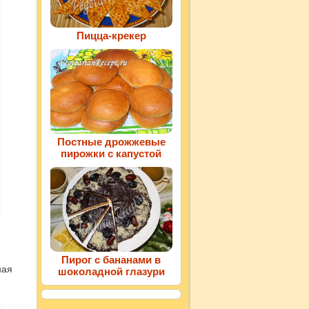
Пицца-крекер
Постные дрожжевые
пирожки с капустой
Пирог с бананами в
ная
шоколадной глазури