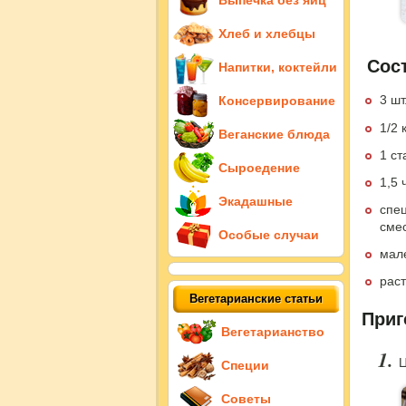
Выпечка без яиц
Хлеб и хлебцы
Сост
Напитки, коктейли
3 шт
Консервирование
1/2 
Веганские блюда
1 ст
Сыроедение
1,5 
Экадашные
спец
смес
Особые случаи
мал
рас
Вегетарианские статьи
Приг
Вегетарианство
Ц
Специи
Советы