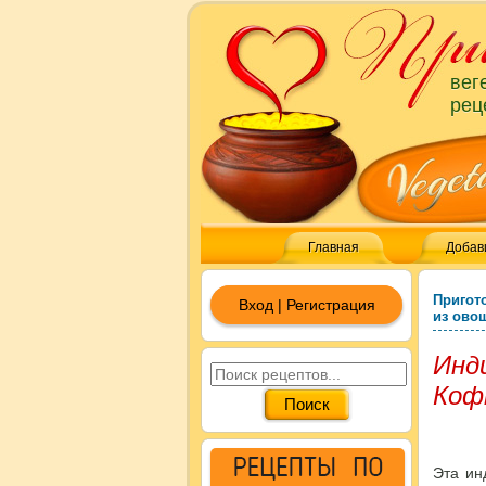
вег
рец
Главная
Добав
Пригот
Вход | Регистрация
из ово
Инд
Коф
Эта ин