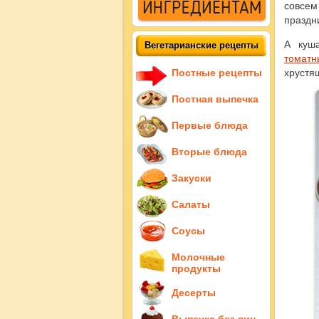
совсем
праздн
А куш
Вегетарианские рецепты
томат
Постные рецепты
хрустя
Постная выпечка
Первые блюда
Вторые блюда
Закуски
Салаты
Соусы
Молочные
продукты
Десерты