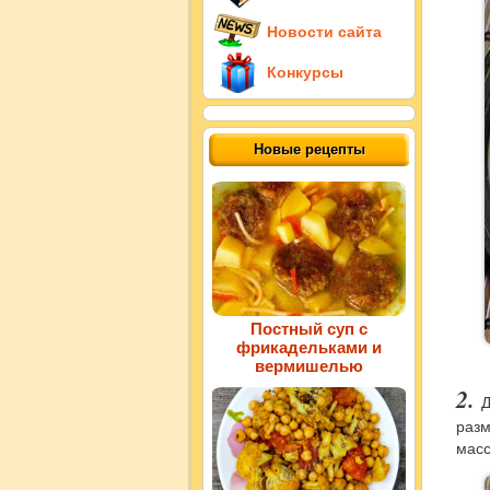
Новости сайта
Конкурсы
Новые рецепты
Постный суп с
фрикадельками и
вермишелью
Д
разм
масс