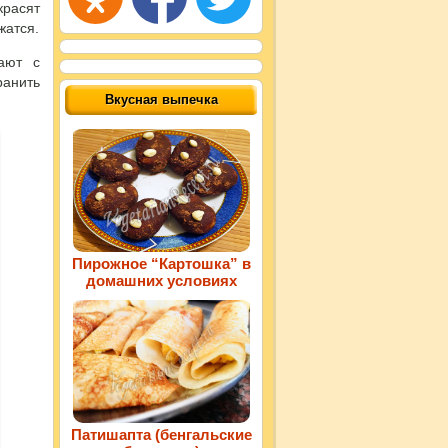
красят
жатся.
ают с
анить
Вкусная выпечка
Пирожное “Картошка” в
домашних условиях
Патишапта (бенгальские