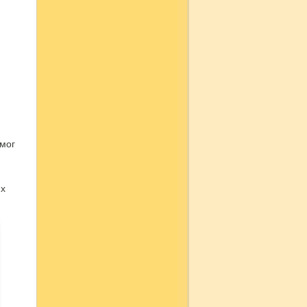
 мог
их