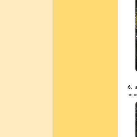
Ж
пере