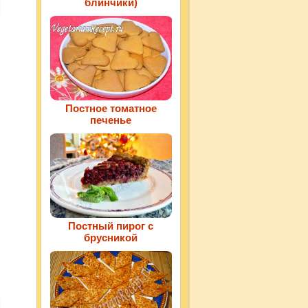
блинчики)
Постное томатное
печенье
Постный пирог с
брусникой