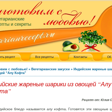
етарианские
епты и секреты
ить рецепт
Все рецепты
Контакты
Об
овим с любовью!
»
Вегетарианские закуски
»
Индийские жареные ша
щей “Алу Кофта”
ийские жареные шарики из овощей “Алу
та”
Рецепт от:
Юлия 
дийское блюдо называется
алу кофта
.
Готовятся эти овощные 