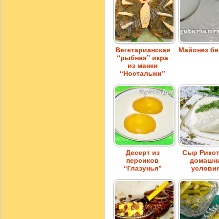
Вегетарианская
Майонез бе
“рыбная” икра
из манки
“Ностальжи”
Десерт из
Сыр Рикот
персиков
домашн
“Глазунья”
услови