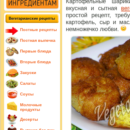
Картофельные шарик
вкусная и сытная
ве
простой рецепт, треб
Вегетарианские рецепты
картофель, сыр и мас
немножечко любви.
Постные рецепты
Постная выпечка
Первые блюда
Вторые блюда
Закуски
Салаты
Соусы
Молочные
продукты
Десерты