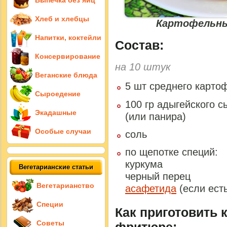
Выпечка без яиц
Хлеб и хлебцы
Картофельны
Напитки, коктейли
Состав:
Консервирование
на
10 штук
Веганские блюда
5 шт среднего карто
Сыроедение
100 гр адыгейского с
Экадашные
(или панира)
Особые случаи
соль
по щепотке специй:
куркума
Вегетарианские статьи
черный перец
Вегетарианство
асафетида
(если есть
Специи
Как приготовить
Советы
фритюре: