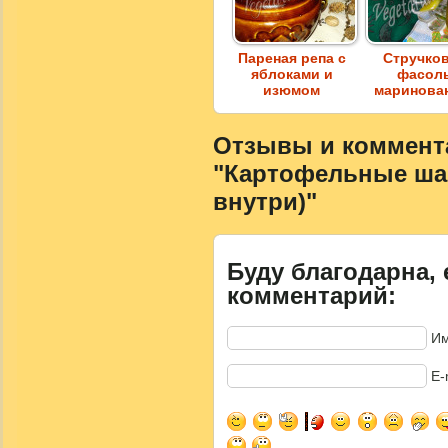
Пареная репа с
Стручко
яблоками и
фасол
изюмом
маринова
Отзывы и коммента
"Картофельные ша
внутри)"
Буду благодарна, 
комментарий:
Им
E-