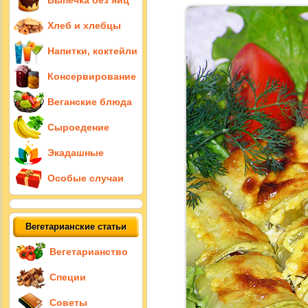
Выпечка без яиц
Хлеб и хлебцы
Напитки, коктейли
Консервирование
Веганские блюда
Сыроедение
Экадашные
Особые случаи
Вегетарианские статьи
Вегетарианство
Специи
Советы