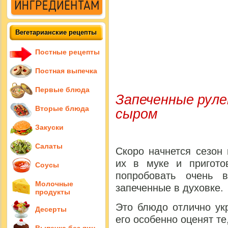
Вегетарианские рецепты
Постные рецепты
Постная выпечка
Первые блюда
Запеченные руле
сыром
Вторые блюда
Закуски
Салаты
Скоро начнется сезон
их в муке и пригот
Соусы
попробовать очень в
Молочные
запеченные в духовке.
продукты
Это блюдо отлично ук
Десерты
его особенно оценят те