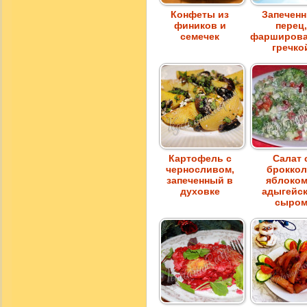
Конфеты из
Запечен
фиников и
перец,
семечек
фарширов
гречко
Картофель с
Салат 
черносливом,
броккол
запеченный в
яблоком
духовке
адыгейс
сыро