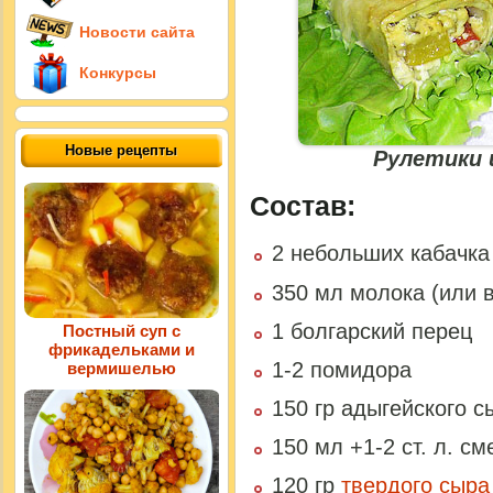
Новости сайта
Конкурсы
Новые рецепты
Рулетики 
Состав:
2 небольших кабачка
350 мл молока (или 
1 болгарский перец
Постный суп с
фрикадельками и
1-2 помидора
вермишелью
150 гр адыгейского с
150 мл +1-2 ст. л. с
120 гр
твердого сыра