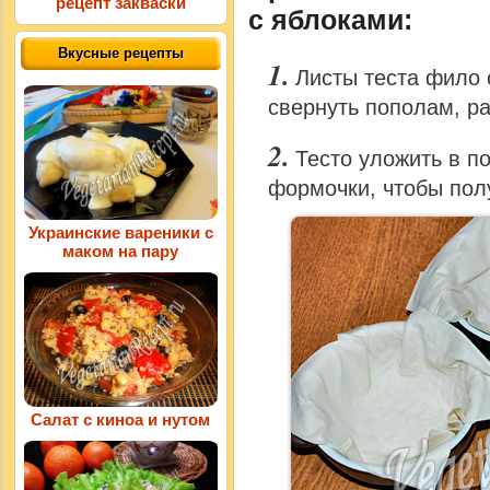
рецепт закваски
с яблоками:
Вкусные рецепты
Листы теста фило 
свернуть пополам, ра
Тесто уложить в п
формочки, чтобы пол
Украинские вареники с
маком на пару
Салат с киноа и нутом