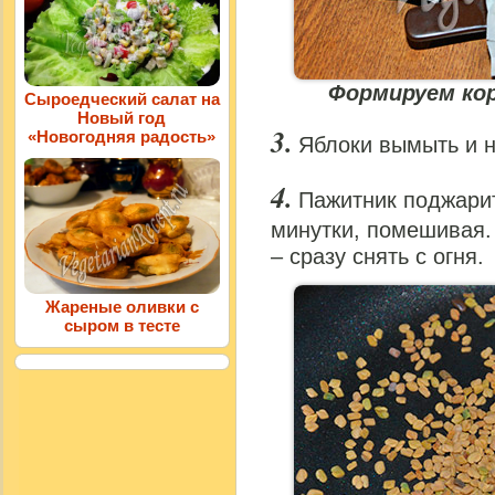
Формируем ко
Сыроедческий салат на
Новый год
«Новогодняя радость»
Яблоки вымыть и н
Пажитник поджарит
минутки, помешивая. 
– сразу снять с огня.
Жареные оливки с
сыром в тесте