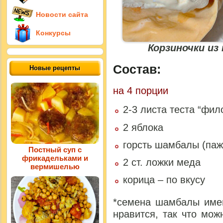
Новости сайта
Конкурсы
Корзиночки из
Состав:
Новые рецепты
на 4 порции
2-3 листа теста “фил
2 яблока
горсть шамбалы (паж
Постный суп с
фрикадельками и
2 ст. ложки меда
вермишелью
корица – по вкусу
*семена шамбалы имею
нравится, так что мо