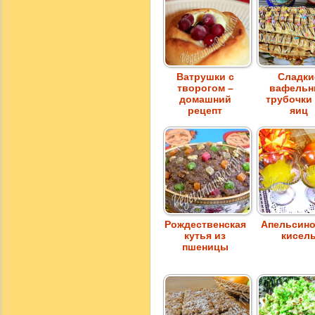
Ватрушки с
Сладки
творогом –
вафель
домашний
трубочки
рецепт
яиц
Рождественская
Апельсин
кутья из
кисел
пшеницы