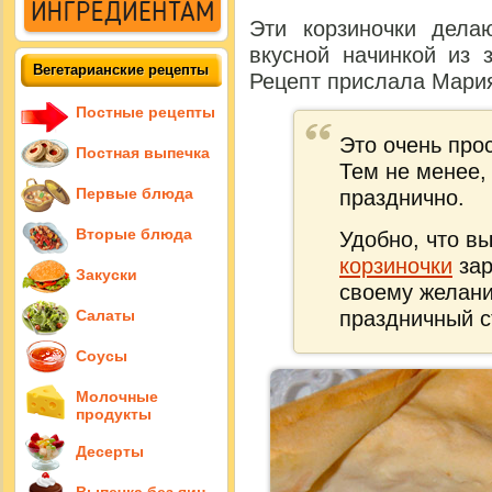
Эти корзиночки дела
вкусной начинкой из 
Вегетарианские рецепты
Рецепт прислала Мари
Постные рецепты
Это очень про
Постная выпечка
Тем не менее,
Первые блюда
празднично.
Вторые блюда
Удобно, что в
корзиночки
зар
Закуски
своему желани
Салаты
праздничный с
Соусы
Молочные
продукты
Десерты