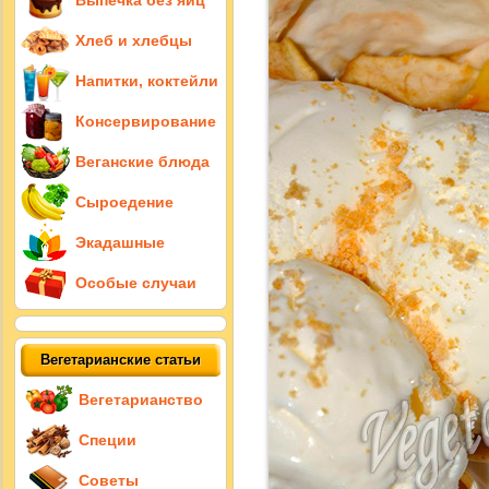
Выпечка без яиц
Хлеб и хлебцы
Напитки, коктейли
Консервирование
Веганские блюда
Сыроедение
Экадашные
Особые случаи
Вегетарианские статьи
Вегетарианство
Специи
Советы