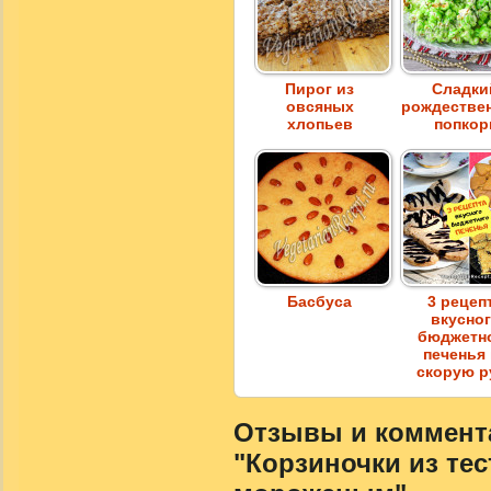
Пирог из
Сладки
овсяных
рождестве
хлопьев
попкор
Басбуса
3 рецеп
вкусно
бюджетн
печенья
скорую р
Отзывы и коммента
"Корзиночки из тес